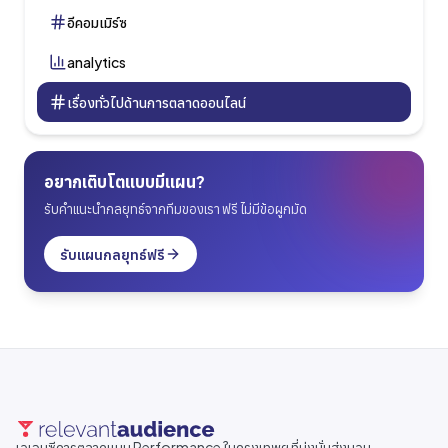
อีคอมเมิร์ซ
analytics
เรื่องทั่วไปด้านการตลาดออนไลน์
อยากเติบโตแบบมีแผน?
รับคำแนะนำกลยุทธ์จากทีมของเรา ฟรี ไม่มีข้อผูกมัด
รับแผนกลยุทธ์ฟรี
เอเจนซีการตลาดแบบ Performance ในกรุงเทพฯ ที่มุ่งมั่นส่งมอบ