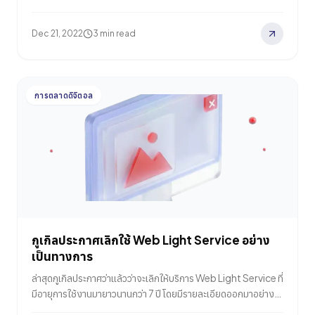
ทวิตเตอร์ในปีนี้ที่เป็นผลจากการเปลี่ยนมือสู่เจ้าของคนใหม่อย่าง อี
ลอน มัสก์ (Elon Musk) ก็คงไม่เกินจริงไปนัก หากจะพูดได้ว่าเป็นอีก
Dec 21, 2022
3 min read
หนึ่งสิ่งที่สร้างผลกระทบต่อผู้ใช้งานอินเทอร์เน็ตทั่วโลกได้เช่นกัน เพ
ราะแอปฯ ทวิตเตอร์ ที่เปรียบเสมือนรังลับของชาวเน็ตหลายคนต้อง
เจอกับความเปลี่ยนแปลงต่างๆ ตั้งแต่การเปลี่ยนรูปแบบ
แพลตฟอร์ม ซีอีโอคนใหม่ที่เข้ามาตีกับผู้ใช้งาน รวมไปถึงปัญหาการ
การตลาดดิจิตอล
เลิกจ้างหรือความไม่เป็นธรรมต่อพนักงานและอีกมากมาย ส่งผลให้
ชาวทวิตโดยเฉพาะในต่างประเทศเริ่มมองหาแพลตฟอร์มโซเชียลมี
เดียใหม่ที่จะสามารถตอบสนองความต้องการของตนเองได้ โดยหนึ่ง
ในแพลตฟอร์มโซเชียลมีเดียที่เริ่มเป็นที่หมายปอง ก็คงหนีไม่พ้น
Mastodon…
กูเกิลประกาศเลิกใช้ Web Light Service อย่าง
เป็นทางการ
ล่าสุดกูเกิลประกาศว่าแล้วว่าจะเลิกให้บริการ Web Light Service ที่
มีอายุการใช้งานมายาวนานกว่า 7 ปี โดยมีรายละเอียดออกมาอย่าง
เป็นทางการผ่านหน้าเว็บไซต์ Google Search Central Blog ใคร