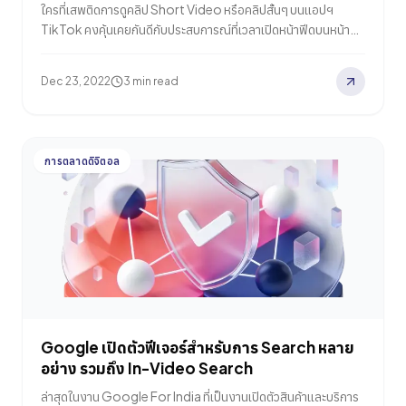
ใครที่เสพติดการดูคลิป Short Video หรือคลิปสั้นๆ บนแอปฯ
TikTok คงคุ้นเคยกันดีกับประสบการณ์ที่เวลาเปิดหน้าฟีดบนหน้า
For You แล้วมักเจออัลกอริทึมของ TikTok ชอบดันคลิปแปลกๆ ที่
บางครั้งก็ถูกจริตบ้างไม่ถูกจริตบ้างมาให้ดูตลอดเวลา หลายคนคน
Dec 23, 2022
3 min read
คงรู้สึกสงสัยว่าเป็นเพราะเหตุใด? แล้วเราจะรู้ได้อย่างไรว่าอัลกอริ
ทึมมีหลักการทำงานอย่างไรถึงชอบแนะนำคลิปใหม่ๆ แปลกๆ มาให้ดู
เสมอ หรือเป็นแผนของแพลตฟอร์มที่จะทำให้เวลาของผู้ใช้งานไหล
ไปกับคลิปวิดีโอใหม่ๆ ที่จะช่วยเปิดประสบการณ์สุดแปลกใหม่ ในวันนี้
การตลาดดิจิตอล
Relevant Audience…
Google เปิดตัวฟีเจอร์สำหรับการ Search หลาย
อย่าง รวมถึง In-Video Search
ล่าสุดในงาน Google For India ที่เป็นงานเปิดตัวสินค้าและบริการ