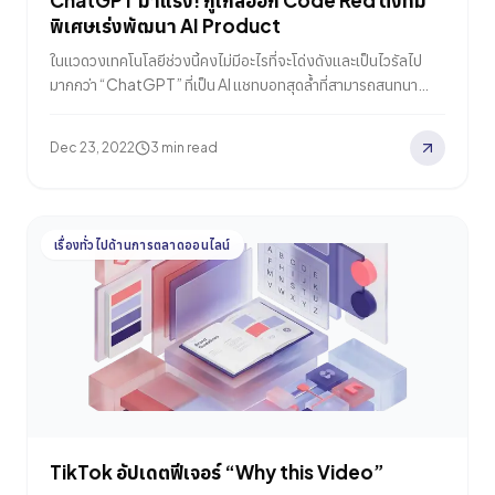
ChatGPT มาแรง! กูเกิลออก Code Red ตั้งทีม
พิเศษเร่งพัฒนา AI Product
ในแวดวงเทคโนโลยีช่วงนี้คงไม่มีอะไรที่จะโด่งดังและเป็นไวรัลไป
มากกว่า “ChatGPT” ที่เป็น AI แชทบอทสุดล้ำที่สามารถสนทนา
ตอบคำถาม รวมไปถึงช่วยแก้ปัญหาบางอย่างได้แบบสารพัด ในชนิด
ที่ว่ามนุษย์เดินดินธรรมดาทั่วไปยังต้องทึ่ง โดย ChatGPT ได้รับการ
Dec 23, 2022
3 min read
พัฒนาโดย OpenAI ซึ่งเป็นบริษัทวิจัยที่นำโดย Sam Altman ที่มี
จุดมุ่งหมายคือการออกแบบพัฒนาซอฟต์แวร์ที่สามารถจดจำเรียนรู้
ข้อมูลต่างๆ และสามารถสร้างชุดข้อความในการเขียนคำอธิบาย คำ
ตอบ บทสนทนา ฯลฯ ที่สำคัญคือ ChatGPT…
เรื่องทั่วไปด้านการตลาดออนไลน์
TikTok อัปเดตฟีเจอร์ “Why this Video”