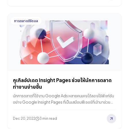
อัปเดตที่จะเสมือนการจัดการ Guidelines ใหม่เพื่อเซ็ตมาตรฐาน
การจัดอันดับคอนเทนต์ของกูเกิลใหม่ตามรายการอัปเดตนั้นๆ ทำให้
นักการตลาดที่ต้องการให้เว็บไซต์ติดอันดับ SEO ต้องหัวหมุนแทบทุก
การตลาดดิจิตอล
ครั้งที่กูเกิลปล่อยอัปเดตมา เพราะจำเป็นที่ต้องปรับปรุงไม่ให้คอน
เทนต์ที่ติดอันดับไปแล้วต้องตกลงมาอยู่ต่ำกว่าเดิม โดยล่าสุด John…
กูเกิลอัปเดต Insight Pages ช่วยให้นักการตลาด
ทำงานง่ายขึ้น
นักการตลาดที่ใช้งาน Google Ads หลายคนเคงได้ลองใช้ฟังก์ชัน
อย่าง Google Insight Pages ที่เป็นเสมือนฟีเจอร์ที่เข้ามาช่วย
เหลือให้นักการตลาดสามารถทำงานได้สะดวกและมีประสิทธิภาพมาก
ขึ้น ผ่านข้อมูลเชิงลึกต่างๆ ที่จะช่วยให้นักการตลาดสามารถรู้เทรนด์
Dec 20, 2022
3 min read
ใหม่ๆ ในตลาดล่วงหน้า และนำไปปรับใช้กับแคมเปญเพื่อให้แน่ใจว่า
แคมเปญนั้นสามารถสร้าง Lead ให้กับธุรกิจได้จริง โดยล่าสุดกูเกิล