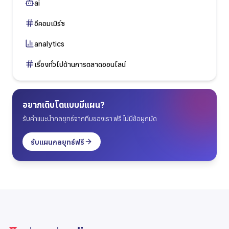
ai
อีคอมเมิร์ซ
analytics
เรื่องทั่วไปด้านการตลาดออนไลน์
อยากเติบโตแบบมีแผน?
รับคำแนะนำกลยุทธ์จากทีมของเรา ฟรี ไม่มีข้อผูกมัด
รับแผนกลยุทธ์ฟรี