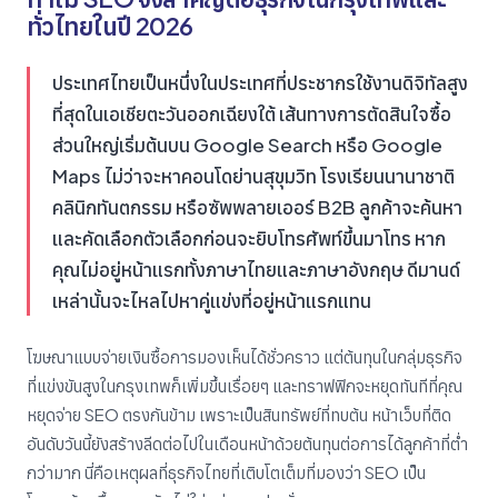
ทั่วไทยในปี 2026
ประเทศไทยเป็นหนึ่งในประเทศที่ประชากรใช้งานดิจิทัลสูง
ที่สุดในเอเชียตะวันออกเฉียงใต้ เส้นทางการตัดสินใจซื้อ
ส่วนใหญ่เริ่มต้นบน Google Search หรือ Google
Maps ไม่ว่าจะหาคอนโดย่านสุขุมวิท โรงเรียนนานาชาติ
คลินิกทันตกรรม หรือซัพพลายเออร์ B2B ลูกค้าจะค้นหา
และคัดเลือกตัวเลือกก่อนจะยิบโทรศัพท์ขึ้นมาโทร หาก
คุณไม่อยู่หน้าแรกทั้งภาษาไทยและภาษาอังกฤษ ดีมานด์
เหล่านั้นจะไหลไปหาคู่แข่งที่อยู่หน้าแรกแทน
โฆษณาแบบจ่ายเงินซื้อการมองเห็นได้ชั่วคราว แต่ต้นทุนในกลุ่มธุรกิจ
ที่แข่งขันสูงในกรุงเทพก็เพิ่มขึ้นเรื่อยๆ และทราฟฟิกจะหยุดทันทีที่คุณ
หยุดจ่าย SEO ตรงกันข้าม เพราะเป็นสินทรัพย์ที่ทบต้น หน้าเว็บที่ติด
อันดับวันนี้ยังสร้างลีดต่อไปในเดือนหน้าด้วยต้นทุนต่อการได้ลูกค้าที่ต่ำ
กว่ามาก นี่คือเหตุผลที่ธุรกิจไทยที่เติบโตเต็มที่มองว่า SEO เป็น