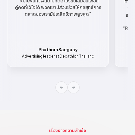
“
Relevant Audience เปรียบเสมือนเพื่อน
mar
คู่คิดที่ไว้ใจได้ พวกเขามีส่วนช่วยให้กลยุทธ์การ
va
ตลาดของเรามีประสิทธิภาพสูงสุด
”
all
“
Rele
เช
Phathorn Saeguay
Advertising leader at Decathlon Thailand
Mar
Previous slide
Next slide
เรื่องราวความสำเร็จ