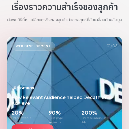
เรื่องราวความสำเร็จของลูกค้า
ค้นพบวิธีที่เราเปลี่ยนธุรกิจของลูกค้าด้วยกลยุทธ์ที่ขับเคลื่อนด้วยข้อมูล
01
/
08
WEB DEVELOPMENT
How Relevant Audience helped Decathlon
Achieve
20%
90%
200%
Online revenue
First-page
Increase in ROAS in FB
increase
keywords
Ads