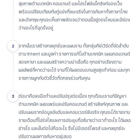
สุขภาพด้านเทคนิค คอนเทนต์ และโปรไฟล์แบ็กลิงก์ของเว็บ
พร้อมเปรียบเทียบกับคู่แข่งที่ชนะจริงในการค้นหาทั้งภาษาไทย
และอังกฤษ คุณจะเห็นภาพชัดเจนว่าตอนนี้อยู่ตรงไหนและมีช่อง
ว่างอะไรที่ฉุดรั้งอยู่
จากนั้นเราสร้างกลยุทธ์และแผนงาน ทั้งกลุ่มคีย์เวิร์ดที่จัดลำดับ
2
ตาม Intent และมูลค่า รายการแก้ไขด้านเทคนิค แผนคอนเทนต์
สองภาษา และแผนสร้างความน่าเชื่อถือ ทุกอย่างเรียงตาม
ผลลัพธ์ที่คาดว่าจะได้ งานที่ให้ผลตอบแทนสูงสุดทำก่อน และทุก
รายการผูกกับตัวชี้วัดที่ตกลงร่วมกับคุณ
ต่อมาคือลงมือทำและปรับปรุงต่อเนื่อง ทุกเดือนเราแก้ปัญหา
3
ด้านเทคนิค เผยแพร่และปรับคอนเทนต์ สร้างลิงก์คุณภาพ และ
ปรับแผนจากข้อมูลอันดับและคอนเวอร์ชันจริง คุณจะได้รายงาน
รายเดือนที่โปร่งใสและการประชุมที่อธิบายว่าเราทำอะไร ได้ผลอ
ย่างไร และขั้นต่อไปคืออะไร จึงไม่มีเซอร์ไพรส์ และกลยุทธ์จะ
ปรับตามผลการค้นหาอยู่เสมอ