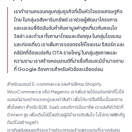
เราทำงานครอบคลุมกลุ่มธุรกิจที่เป็นหัวใจของเศรษฐกิจ
ไทย ในกลุ่มอสังหาริมทรัพย์ เราช่วยผู้พัฒนาโครงการ
และเอเจนซี่ติดอันดับคำค้นหามูลค่าสูงเกี่ยวกับคอนโด
วิลล่า และทำเล ทั้งภาษาไทยและอังกฤษ ในกลุ่มโรงแรม
และท่องเที่ยว เราเพิ่มการจองตรงให้โรงแรม รีสอร์ต และ
คลินิกที่ต้องแข่งกับ OTA รายใหญ่ ในกลุ่มสุขภาพและ
ความงาม เราสร้างคอนเทนต์ที่น่าเชื่อถือและมีอำนาจตาม
ที่ Google ต้องการสำหรับหัวข้อละเอียดอ่อน
สำหรับแบรนด์ E-commerce และค้าปลีกบน Shopify,
WooCommerce หรือ Magento เราเพิ่มรายได้ออร์แกนิกที่ไม่ใช่
แบรนด์ผ่านหน้าหมวดหมู่และหน้าสินค้า เพื่อให้มาร์จิ้นดีขึ้นเมื่อลดการ
พึ่งโฆษณา สำหรับ B2B, SaaS และบริการมืออาชีพ เราเน้นคีย์เวิร์ดที่
มี Intent สูง เพื่อเติมไปป์ไลน์ด้วยผู้มีอำนาจตัดสินใจ ไม่ใช่ทราฟฟิกที่ดู
ดีแต่ไม่สร้างมูลค่า
เรายังสนับสนุนธุรกิจระหว่างประเทศและข้ามพรมแดนที่เจาะกลุ่มคน