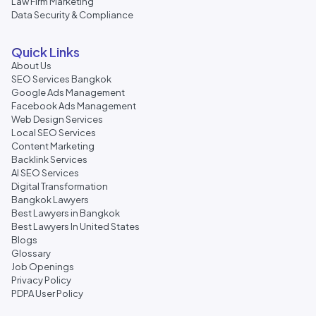
Law Firm Marketing
Data Security & Compliance
Quick Links
About Us
SEO Services Bangkok
Google Ads Management
Facebook Ads Management
Web Design Services
Local SEO Services
Content Marketing
Backlink Services
AI SEO Services
Digital Transformation
Bangkok Lawyers
Best Lawyers in Bangkok
Best Lawyers In United States
Blogs
Glossary
Job Openings
Privacy Policy
PDPA User Policy