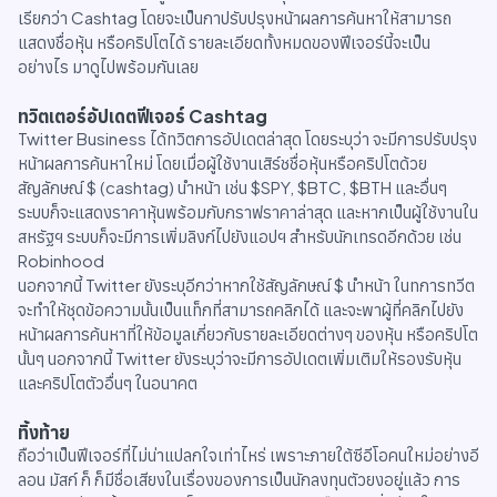
เรียกว่า Cashtag โดยจะเป็นกาปรับปรุงหน้าผลการค้นหาให้สามารถ
แสดงชื่อหุ้น หรือคริปโตได้ รายละเอียดทั้งหมดของฟีเจอร์นี้จะเป็น
อย่างไร มาดูไปพร้อมกันเลย
ทวิตเตอร์อัปเดตฟีเจอร์ Cashtag
Twitter Business ได้ทวิตการอัปเดตล่าสุด โดยระบุว่า จะมีการปรับปรุง
หน้าผลการค้นหาใหม่ โดยเมื่อผู้ใช้งานเสิร์ชชื่อหุ้นหรือคริปโตด้วย
สัญลักษณ์ $ (cashtag) นำหน้า เช่น $SPY, $BTC, $BTH และอื่นๆ
ระบบก็จะแสดงราคาหุ้นพร้อมกับกราฟราคาล่าสุด และหากเป็นผู้ใช้งานใน
สหรัฐฯ ระบบก็จะมีการเพิ่มลิงก์ไปยังแอปฯ สำหรับนักเทรดอีกด้วย เช่น
Robinhood
นอกจากนี้ Twitter ยังระบุอีกว่าหากใช้สัญลักษณ์ $ นำหน้า ในทการทวีต
จะทำให้ชุดข้อความนั้นเป็นแท็กที่สามารถคลิกได้ และจะพาผู้ที่คลิกไปยัง
หน้าผลการค้นหาที่ให้ข้อมูลเกี่ยวกับรายละเอียดต่างๆ ของหุ้น หรือคริปโต
นั้นๆ นอกจากนี้ Twitter ยังระบุว่าจะมีการอัปเดตเพิ่มเติมให้รองรับหุ้น
และคริปโตตัวอื่นๆ ในอนาคต
ทิ้งท้าย
ถือว่าเป็นฟีเจอร์ที่ไม่น่าแปลกใจเท่าไหร่ เพราะภายใต้ซีอีโอคนใหม่อย่างอี
ลอน มัสก์ ก็ ก็มีชื่อเสียงในเรื่องของการเป็นนักลงทุนตัวยงอยู่แล้ว การ