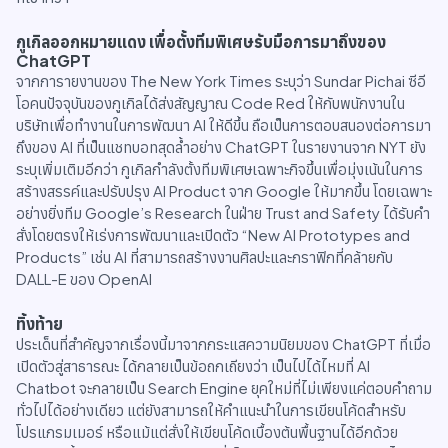
กูเกิลออกหมายแดง เพื่อตั้งทีมพิเศษรับมือการมาถึงของ
ChatGPT
จากการายงานของ The New York Times ระบุว่า Sundar Pichai ซีอี
โอคนปัจจุบันของกูเกิลได้ส่งสัญญาณ Code Red ให้กับพนักงานใน
บริษัทเพื่อทำงานในการพัฒนา AI ให้ดีขึ้น ถือเป็นการตอบสนองต่อการมา
ถึงของ AI ที่เป็นแชทบอทสุดล้ำอย่าง ChatGPT ในรายงานจาก NYT ยัง
ระบุเพิ่มเติมอีกว่า กูเกิลกำลังตั้งทีมพิเศษเฉพาะกิจขึ้นเพื่อมุ่งเน้นในการ
สร้างสรรค์และปรับปรุง AI Product จาก Google ให้มากขึ้น โดยเฉพาะ
อย่างยิ่งทีม Google’s Research ในฝ่าย Trust and Safety ได้รับคำ
สั่งโดยตรงให้เร่งการพัฒนาและเปิดตัว “New AI Prototypes and
Products” เช่น AI ที่สามารถสร้างงานศิลปะและกราฟิกที่คล้ายกับ
DALL-E ของ OpenAI
ทิ้งท้าย
ประเด็นที่สำคัญจากเรื่องนี้มาจากกระแสความนิยมของ ChatGPT ที่เมื่อ
เปิดตัวสู่สาธารณะ ได้กลายเป็นข้อถกเถียงว่า เป็นไปได้ไหมที่ AI
Chatbot จะกลายเป็น Search Engine ยุคใหม่ที่ไม่เพียงแค่ตอบคำถาม
ทั่วไปได้อย่างเดียว แต่ยังสามารถให้คำแนะนำในการเขียนโค้ดสำหรับ
โปรแกรมเมอร์ หรือแม้แต่สั่งให้เขียนโค้ดเบื้องต้นพื้นฐานได้อีกด้วย