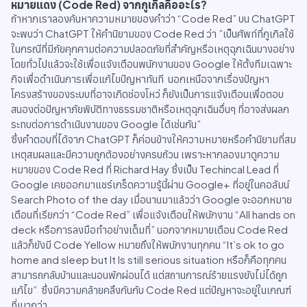
หมายแดง (Code Red) จากกูเกิลคืออะไร?
ถ้าหากเราลองค้นหาความหมายของคำว่า “Code Red” บน ChatGPT
จะพบว่า ChatGPT ให้คำนิยามของ Code Red ว่า ”เป็นศัพท์ที่กูเกิลใช้
ในกรณีที่มีภัยคุกคามต่อความปลอดภัยที่สำคัญหรือเหตุฉุกเฉินบางอย่าง
โดยทั่วไปแล้วจะใช้เพื่อแจ้งเตือนพนักงานของ Google ให้ตั้งทีมเฉพาะ
กิจเพื่อดำเนินการเพื่อแก้ไขปัญหาทันที นอกเหนือจากเรื่องปัญหา
โครงสร้างของระบบที่อาจเกิดช่องโหว่ ก็ยังเป็นการแจ้งเตือนเพื่อตอบ
สนองต่อปัญหาภัยพิบัติทางธรรมชาติหรือเหตุฉุกเฉินอื่นๆ ที่อาจส่งผลก
ระทบต่อการดำเนินงานของ Google ได้เช่นกัน”
ซึ่งคำตอบที่ได้จาก ChatGPT ก็ค่อนข้างให้ความหมายหรือคำนิยามที่สม
เหตุสมผลและมีความถูกต้องอย่างครบถ้วน เพราะหากลองมาดูความ
หมายของ Code Red ที่ Richard Hay ซึ่งเป็น Techincal Lead ที่
Google เคยออกมาแชร์เกร็ดความรู้นี้ผ่าน Google+ ที่อยู่ในคอลัมน์
Search Photo of the day เมื่อนานมาแล้วว่า Google จะออกหมาย
เตือนที่เรียกว่า “Code Red” เพื่อแจ้งเตือนให้พนักงาน “All hands on
deck หรือการลงมือทำอย่างเต็มที่” นอกจากหมายเตือน Code Red
แล้วก็ยังมี Code Yellow หมายถึงให้พนักงานทุกคน “It’s ok to go
home and sleep but It Is still serious situation หรือก็คือทุกคน
สามารถกลับบ้านและนอนพักผ่อนได้ แต่สถานการณ์ร้ายแรงยังไม่ได้ถูก
แก้ไข” ซึ่งมีความคล้ายคลึงกันกับ Code Red แต่ปัญหาจะอยู่ในเกณฑ์
ที่เบากว่า