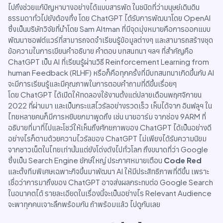
ไปถึงช่วยแก้ปัญหาบางอย่างได้แบบสารพัด ในชนิดที่ว่ามนุษย์เดินดิน
ธรรมดาทั่วไปยังต้องทึ่ง โดย ChatGPT ได้รับการพัฒนาโดย OpenAI
ซึ่งเป็นบริษัทวิจัยที่นำโดย Sam Altman ที่มีจุดมุ่งหมายคือการออกแบบ
พัฒนาซอฟต์แวร์ที่สามารถจดจำเรียนรู้ข้อมูลต่างๆ และสามารถสร้างชุด
ข้อความในการเขียนคำอธิบาย คำตอบ บทสนทนา ฯลฯ ที่สำคัญคือ
ChatGPT เป็น AI ที่เรียนรู้ผ่านวิธี Reinforcement Learning from
human Feedback (RLHF) หรือก็คือทุกครั้งที่มีบทสนทนาเกิดขึ้นกับ AI
จะมีการเรียนรู้และมีคุณภาพในการตอบคำถามที่ดีขึ้นเรื่อยๆ
โดย ChatGPT ได้เปิดให้ทดลองใช้งานตั้งแต่ปลายเดือนพฤศจิกายน
2022 ที่ผ่านมา และเป็นกระแสไวรัลอย่างรวดเร็ว เห็นได้จาก อินฟลูฯ ใน
ไทยหลายคนก็มีการหยิบยกมาพูดถึง เช่น นายอาร์ม จากช่อง 9ARM ที่
อธิบายที่มาที่ไปและโชว์ให้เห็นถึงศักยภาพของ ChatGPT ได้เป็นอย่างดี
อย่างไรก็ตามด้วยความไวรัลของ ChatGPT ไม่เพียงได้รับความนิยม
จากชาวเน็ตในไทยเท่านั้นแต่ยังโด่งดังไปทั่วโลก ถึงขนาดที่ว่า Google
ซึ่งเป็น Search Engine ยักษ์ใหญ่ ประกาศหมายเตือน
Code Red
และตั้งทีมพิเศษเฉพาะกิจขึ้นมาพัฒนา AI ให้มีประสิทธิภาพที่ดีขึ้น เพราะ
เชื่อว่าการมาถึงของ ChatGPT อาจส่งผลกระทบต่อ Google Search
ในอนาคตได้ รายละเอียดในเรื่องนี้จะเป็นอย่างไร Relevant Audience
จะพาทุกคนเจาะลึกพร้อมกัน ถ้าพร้อมแล้ว ไปดูกันเลย