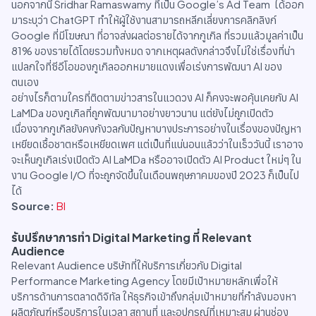
นอกจากนี้ Sridhar Ramaswamy ที่เป็น Google’s Ad Team ได้ออก
มาระบุว่า ChatGPT ทำให้ผู้ใช้งานสามารถหลีกเลี่ยงการคลิกลิงก์
Google ที่มีโฆษณา ที่อาจส่งผลต่อรายได้จากกูเกิล ที่รวมแล้วมูลค่าเป็น
81% ของรายได้โดยรวมทั้งหมด จากเหตุผลดังกล่าวจึงไม่ใช่เรื่องที่น่า
แปลกใจที่ซีอีโอของกูเกิลออกหมายแดงเพื่อเร่งการพัฒนา AI ของ
ตนเอง
อย่างไรก็ตามใครที่ติดตามข่าวสารในแวดวง AI ก็คงจะพอคุ้นเคยกับ AI
LaMDa ของกูเกิลที่ถูกพัฒนามาอย่างยาวนาน แต่ยังไม่ถูกเปิดตัว
เนื่องจากกูเกิลยังคงกังวลกับปัญหาบางประการอย่างในเรื่องของปัญหา
เหยียดเชื้อชาตหรือเหยียดเพศ แต่เป็นที่แน่นอนแล้วว่าในเร็ววันนี้ เราอาจ
จะเห็นกูเกิลเร่งเปิดตัว AI LaMDa หรืออาจเปิดตัว AI Product ใหม่ๆ ใน
งาน Google I/O ที่จะถูกจัดขึ้นในเดือนพฤษภาคมของปี 2023 ก็เป็นไป
ได้
Source:
BI
รับปรึกษาการทำ Digital Marketing ที่ Relevant
Audience
Relevant Audience บริษัทที่ให้บริการเกี่ยวกับ Digital
Performance Marketing Agency โดยมีเป้าหมายหลักเพื่อให้
บริการด้านการตลาดดิจิทัล ให้ธุรกิจเข้าถึงกลุ่มเป้าหมายที่กำลังมองหา
ผลิตภัณฑ์หรือบริการในเวลา สถานที่ และอุปกรณ์ที่เหมาะสม ผ่านช่อง