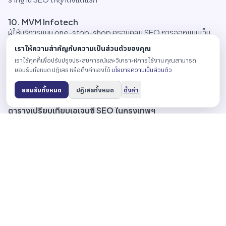
10. MVM Infotech
ผู้ให้บริการแบบ one-stop-shop ครอบคลุม SEO การออกแบบเว็บ
การพัฒนาแอป และการตลาดดิจิทัลในที่เดียว แพ็กเกจราคาเข้าถึงได้
เราให้ความสำคัญกับความเป็นส่วนตัวของคุณ
ทำให้เป็นจุดเริ่มต้นที่ดีสำหรับธุรกิจขนาดเล็กที่ยังไม่พร้อมประสานงานกับ
เราใช้คุกกี้เพื่อปรับปรุงประสบการณ์และวิเคราะห์การใช้งาน คุณสามารถ
เอเจนซี่เฉพาะทางหลายเจ้าพร้อมกัน
ยอมรับทั้งหมด ปฏิเสธ หรือตั้งค่าเองได้
นโยบายความเป็นส่วนตัว
เหมาะกับ:
SME และสตาร์ทอัพที่ต้องการพาร์ทเนอร์ระดับเริ่มต้นที่
เติบโตไปด้วยกันได้
ยอมรับทั้งหมด
ปฏิเสธทั้งหมด
ตั้งค่า
ตารางเปรียบเทียบเอเจนซี่ SEO ในกรุงเทพฯ
ตารางเปรียบเทียบเอเจนซี่ SEO ในกรุงเทพฯ
เอเจนซี่
จุดเด่น
เหมาะกับ
ข้อมูลเชิงลึก +
ธุรกิจเน้น
reverse-
Relevant
ROI หลาย
engineer คู่
Audience
ภาษา full-
แข่ง + AI
service
SEO/GEO