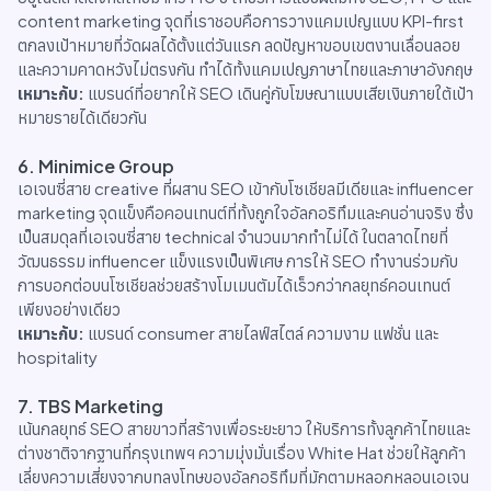
content marketing จุดที่เราชอบคือการวางแคมเปญแบบ KPI-first
ตกลงเป้าหมายที่วัดผลได้ตั้งแต่วันแรก ลดปัญหาขอบเขตงานเลื่อนลอย
และความคาดหวังไม่ตรงกัน ทำได้ทั้งแคมเปญภาษาไทยและภาษาอังกฤษ
เหมาะกับ:
แบรนด์ที่อยากให้ SEO เดินคู่กับโฆษณาแบบเสียเงินภายใต้เป้า
หมายรายได้เดียวกัน
6. Minimice Group
เอเจนซี่สาย creative ที่ผสาน SEO เข้ากับโซเชียลมีเดียและ influencer
marketing จุดแข็งคือคอนเทนต์ที่ทั้งถูกใจอัลกอริทึมและคนอ่านจริง ซึ่ง
เป็นสมดุลที่เอเจนซี่สาย technical จำนวนมากทำไม่ได้ ในตลาดไทยที่
วัฒนธรรม influencer แข็งแรงเป็นพิเศษ การให้ SEO ทำงานร่วมกับ
การบอกต่อบนโซเชียลช่วยสร้างโมเมนตัมได้เร็วกว่ากลยุทธ์คอนเทนต์
เพียงอย่างเดียว
เหมาะกับ:
แบรนด์ consumer สายไลฟ์สไตล์ ความงาม แฟชั่น และ
hospitality
7. TBS Marketing
เน้นกลยุทธ์ SEO สายขาวที่สร้างเพื่อระยะยาว ให้บริการทั้งลูกค้าไทยและ
ต่างชาติจากฐานที่กรุงเทพฯ ความมุ่งมั่นเรื่อง White Hat ช่วยให้ลูกค้า
เลี่ยงความเสี่ยงจากบทลงโทษของอัลกอริทึมที่มักตามหลอกหลอนเอเจน