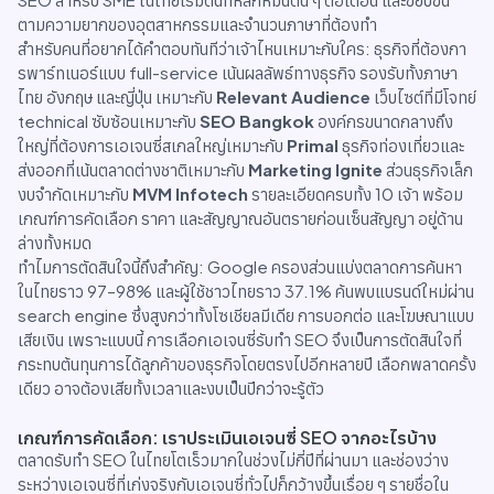
ตามความยากของอุตสาหกรรมและจำนวนภาษาที่ต้องทำ
สำหรับคนที่อยากได้คำตอบทันทีว่าเจ้าไหนเหมาะกับใคร: ธุรกิจที่ต้องกา
รพาร์ทเนอร์แบบ full-service เน้นผลลัพธ์ทางธุรกิจ รองรับทั้งภาษา
ไทย อังกฤษ และญี่ปุ่น เหมาะกับ
Relevant Audience
เว็บไซต์ที่มีโจทย์
technical ซับซ้อนเหมาะกับ
SEO Bangkok
องค์กรขนาดกลางถึง
ใหญ่ที่ต้องการเอเจนซี่สเกลใหญ่เหมาะกับ
Primal
ธุรกิจท่องเที่ยวและ
ส่งออกที่เน้นตลาดต่างชาติเหมาะกับ
Marketing Ignite
ส่วนธุรกิจเล็ก
งบจำกัดเหมาะกับ
MVM Infotech
รายละเอียดครบทั้ง 10 เจ้า พร้อม
เกณฑ์การคัดเลือก ราคา และสัญญาณอันตรายก่อนเซ็นสัญญา อยู่ด้าน
ล่างทั้งหมด
ทำไมการตัดสินใจนี้ถึงสำคัญ: Google ครองส่วนแบ่งตลาดการค้นหา
ในไทยราว 97–98% และผู้ใช้ชาวไทยราว 37.1% ค้นพบแบรนด์ใหม่ผ่าน
search engine ซึ่งสูงกว่าทั้งโซเชียลมีเดีย การบอกต่อ และโฆษณาแบบ
เสียเงิน เพราะแบบนี้ การเลือกเอเจนซี่รับทำ SEO จึงเป็นการตัดสินใจที่
กระทบต้นทุนการได้ลูกค้าของธุรกิจโดยตรงไปอีกหลายปี เลือกพลาดครั้ง
เดียว อาจต้องเสียทั้งเวลาและงบเป็นปีกว่าจะรู้ตัว
เกณฑ์การคัดเลือก: เราประเมินเอเจนซี่ SEO จากอะไรบ้าง
ตลาดรับทำ SEO ในไทยโตเร็วมากในช่วงไม่กี่ปีที่ผ่านมา และช่องว่าง
ระหว่างเอเจนซี่ที่เก่งจริงกับเอเจนซี่ทั่วไปก็กว้างขึ้นเรื่อย ๆ รายชื่อใน