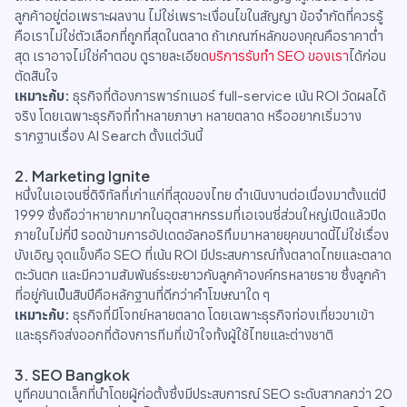
ลูกค้าอยู่ต่อเพราะผลงาน ไม่ใช่เพราะเงื่อนไขในสัญญา ข้อจำกัดที่ควรรู้
คือเราไม่ใช่ตัวเลือกที่ถูกที่สุดในตลาด ถ้าเกณฑ์หลักของคุณคือราคาต่ำ
สุด เราอาจไม่ใช่คำตอบ ดูรายละเอียด
บริการรับทำ SEO ของเรา
ได้ก่อน
ตัดสินใจ
เหมาะกับ:
ธุรกิจที่ต้องการพาร์ทเนอร์ full-service เน้น ROI วัดผลได้
จริง โดยเฉพาะธุรกิจที่ทำหลายภาษา หลายตลาด หรืออยากเริ่มวาง
รากฐานเรื่อง AI Search ตั้งแต่วันนี้
2. Marketing Ignite
หนึ่งในเอเจนซี่ดิจิทัลที่เก่าแก่ที่สุดของไทย ดำเนินงานต่อเนื่องมาตั้งแต่ปี
1999 ซึ่งถือว่าหายากมากในอุตสาหกรรมที่เอเจนซี่ส่วนใหญ่เปิดแล้วปิด
ภายในไม่กี่ปี รอดข้ามการอัปเดตอัลกอริทึมมาหลายยุคขนาดนี้ไม่ใช่เรื่อง
บังเอิญ จุดแข็งคือ SEO ที่เน้น ROI มีประสบการณ์ทั้งตลาดไทยและตลาด
ตะวันตก และมีความสัมพันธ์ระยะยาวกับลูกค้าองค์กรหลายราย ซึ่งลูกค้า
ที่อยู่กันเป็นสิบปีคือหลักฐานที่ดีกว่าคำโฆษณาใด ๆ
เหมาะกับ:
ธุรกิจที่มีโจทย์หลายตลาด โดยเฉพาะธุรกิจท่องเที่ยวขาเข้า
และธุรกิจส่งออกที่ต้องการทีมที่เข้าใจทั้งผู้ใช้ไทยและต่างชาติ
3. SEO Bangkok
บูทีคขนาดเล็กที่นำโดยผู้ก่อตั้งซึ่งมีประสบการณ์ SEO ระดับสากลกว่า 20