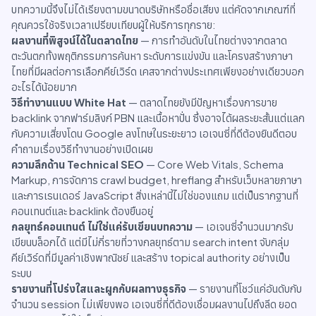
บทความนี้จึงไม่ได้เรียงตามขนาดบริษัทหรือชื่อเสียง แต่คัดจากเกณฑ์ที่
คุณควรใช้จริงเวลาเปรียบเทียบผู้ให้บริการทุกราย:
ผลงานที่พิสูจน์ได้ในตลาดไทย
— การทำอันดับในไทยต่างจากตลาด
ตะวันตกทั้งพฤติกรรมการค้นหา ระดับการแข่งขัน และโครงสร้างภาษา
ไทยที่มีผลต่อการเลือกคีย์เวิร์ด เคสจากต่างประเทศเพียงอย่างเดียวบอก
อะไรได้น้อยมาก
วิธีทำงานแบบ White Hat
— ตลาดไทยยังมีปัญหาเรื่องการขาย
backlink จากฟาร์มลิงก์ PBN และเนื้อหาปั่น ซึ่งอาจได้ผลระยะสั้นแต่แลก
กับความเสี่ยงโดน Google ลงโทษในระยะยาว เอเจนซี่ที่ดีต้องยินดีตอบ
คำถามเรื่องวิธีทำงานอย่างเปิดเผย
ความลึกด้าน Technical SEO
— Core Web Vitals, Schema
Markup, การจัดการ crawl budget, hreflang สำหรับเว็บหลายภาษา
และการเรนเดอร์ JavaScript สิ่งเหล่านี้ไม่ใช่ของแถม แต่เป็นรากฐานที่
คอนเทนต์และ backlink ต้องยืนอยู่
กลยุทธ์คอนเทนต์ ไม่ใช่แค่รับเขียนบทความ
— เอเจนซี่จำนวนมากรับ
เขียนบล็อกได้ แต่มีไม่กี่รายที่วางกลยุทธ์ตาม search intent จับกลุ่ม
คีย์เวิร์ดที่มีมูลค่าเชิงพาณิชย์ และสร้าง topical authority อย่างเป็น
ระบบ
รายงานที่โปร่งใสและผูกกับผลทางธุรกิจ
— รายงานที่โชว์แค่อันดับกับ
จำนวน session ไม่เพียงพอ เอเจนซี่ที่ดีต้องเชื่อมผลงานไปถึงลีด ยอด