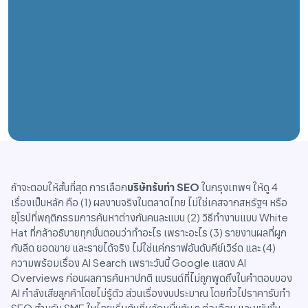
ถ้าจะตอบให้สั้นที่สุด การเลือก
บริษัทรับทำ SEO
ในกรุงเทพฯ ให้ดู 4
เรื่องเป็นหลัก คือ (1) ผลงานจริงในตลาดไทย ไม่ใช่เคสจากสหรัฐฯ หรือ
ยุโรปที่พฤติกรรมการค้นหาต่างกันคนละแบบ (2) วิธีทำงานแบบ White
Hat ที่กล้าอธิบายทุกขั้นตอนว่าทำอะไร เพราะอะไร (3) รายงานผลที่ผูก
กับลีด ยอดขาย และรายได้จริง ไม่ใช่แค่กราฟอันดับคีย์เวิร์ด และ (4)
ความพร้อมเรื่อง AI Search เพราะวันนี้ Google แสดง AI
Overviews ก่อนผลการค้นหาปกติ แบรนด์ที่ไม่ถูกพูดถึงในคำตอบของ
AI กำลังเสียลูกค้าโดยไม่รู้ตัว ส่วนเรื่องงบประมาณ โดยทั่วไปราคารับทำ
SEO สำหรับ SME ในไทยเริ่มต้นที่หลักหมื่นต้น ๆ ต่อเดือน และขยับขึ้น