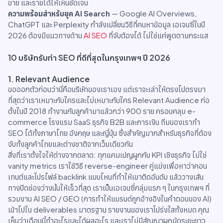
ขาย และรายได้ให้เห็นชัดเจน
ความพร้อมสำหรับยุค AI Search
— Google AI Overviews,
ChatGPT และ Perplexity กำลังเปลี่ยนวิธีที่คนหาข้อมูล เอเจนซี่ในปี
2026 ต้องมีแนวทางด้าน
AI SEO
ที่จับต้องได้ ไม่ใช่แค่พูดตามกระแส
10 บริษัทรับทำ SEO ที่ดีที่สุดในกรุงเทพฯ ปี 2026
1. Relevant Audience
ขอออกตัวก่อนว่านี่คือบริษัทของเราเอง แต่เราจะเล่าให้ตรงไปตรงมา
ที่สุดว่าเราเหมาะกับใครและไม่เหมาะกับใคร Relevant Audience ก่อ
ตั้งในปี 2018 ทำงานกับลูกค้ามาแล้วกว่า 900 ราย ครอบคลุม e-
commerce โรงแรม SaaS ธุรกิจ B2B และการเงิน ทีมของเราทำ
SEO ได้ทั้งภาษาไทย อังกฤษ และญี่ปุ่น ซึ่งสำคัญมากสำหรับธุรกิจที่ต้อง
จับทั้งลูกค้าไทยและต่างชาติจากเว็บเดียวกัน
สิ่งที่เราตั้งใจให้ต่างจากตลาด: ทุกแคมเปญผูกกับ KPI เชิงธุรกิจ ไม่ใช่
vanity metrics เราใช้วิธี reverse-engineer คู่แข่งเพื่อหาว่าคอน
เทนต์และโปรไฟล์ backlink แบบไหนที่ทำให้เขาติดอันดับ แล้ววางเส้น
ทางปิดช่องว่างนั้นให้เร็วที่สุด เราเป็นเอเจนซี่กลุ่มแรก ๆ ในกรุงเทพฯ ที่
รวมงาน AI SEO / GEO (การทำให้แบรนด์ถูกอ้างอิงในคำตอบของ AI)
เข้าไปใน deliverables มาตรฐาน รายงานของเราโปร่งใสทั้งหมด คุณ
เห็นว่าเดือนนี้ทำอะไรและได้ผลอะไร และเราไม่มีสัญญาผูกมัดระยะยาว