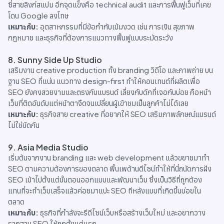
ซี่สายลิงก์สแปม อีกจุดแข็งคือ technical audit และการฟื้นฟูเว็บที่เคย
โดน Google ลงโทษ
เหมาะกับ:
อุตสาหกรรมที่มีข้อกำกับเข้มงวด เช่น การเงิน สุขภาพ
กฎหมาย และธุรกิจที่ต้องการแนวทางฟื้นฟูแบบระมัดระวัง
8. Sunny Side Up Studio
เสริมงาน creative production ทั้ง branding วิดีโอ และภาพถ่าย บน
ฐาน SEO ที่แน่น แนวทาง design-first ทำให้คอนเทนต์ที่ผลิตเพื่อ
SEO ยังคงสวยงามและตรงกับแบรนด์ เลี่ยงกับดักที่เจอกันบ่อย คือหน้า
เว็บที่ติดอันดับแต่หน้าตาจืดจนเปลี่ยนผู้เข้าชมเป็นลูกค้าไม่ได้เลย
เหมาะกับ:
ธุรกิจสาย creative ที่อยากให้ SEO เสริมภาพลักษณ์แบรนด์
ไม่ใช่ขัดกัน
9. Asia Media Studio
เริ่มต้นจากงาน branding และ web development แล้วขยายมาทำ
SEO ตามความต้องการของตลาด พื้นเพด้านดีไซน์ทำให้ที่นี่ถนัดการฝัง
SEO เข้าไปตั้งแต่ขั้นตอนออกแบบและพัฒนาเว็บ ซึ่งเป็นวิธีที่ถูกต้อง
แทนที่จะทำเว็บเสร็จแล้วค่อยมาแปะ SEO ทีหลังแบบที่เกิดขึ้นบ่อยใน
ตลาด
เหมาะกับ:
ธุรกิจที่กำลังจะรีดีไซน์เว็บหรือสร้างเว็บใหม่ และอยากวาง
รากฐาน SEO ให้ถูกตั้งแต่แรก