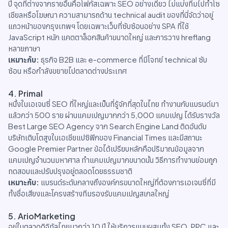
ปี จุดที่ต่างจากรายอื่นคือโฟกัสเฉพาะ SEO อย่างเดียว ไม่แบ่งทีมไปทำโซ
เชียลหรือโฆษณา ความสามารถด้าน technical audit ของที่นี่จัดว่าอยู่
แถวหน้าของกรุงเทพฯ โดยเฉพาะเว็บที่ซับซ้อนอย่าง SPA ที่ใช้
JavaScript หนัก แคตตาล็อกสินค้าขนาดใหญ่ และการวาง hreflang
หลายภาษา
เหมาะกับ:
ธุรกิจ B2B และ e-commerce ที่มีโจทย์ technical ซับ
ซ้อน หรือกำลังขยายไปตลาดต่างประเทศ
4. Primal
หนึ่งในเอเจนซี่ SEO ที่ใหญ่และเป็นที่รู้จักที่สุดในไทย ทำงานกับแบรนด์มา
แล้วกว่า 500 ราย ผ่านแคมเปญมากกว่า 5,000 แคมเปญ ได้รับรางวัล
Best Large SEO Agency จาก Search Engine Land ติดอันดับ
บริษัทเติบโตสูงในเอเชียแปซิฟิกของ Financial Times และมีสถานะ
Google Premier Partner ข้อได้เปรียบหลักคือปริมาณข้อมูลจาก
แคมเปญจำนวนมหาศาล ทำแคมเปญมากขนาดนั้น วิธีการทำงานย่อมถูก
ทดสอบและปรับปรุงอยู่ตลอดโดยธรรมชาติ
เหมาะกับ:
แบรนด์ระดับกลางถึงองค์กรขนาดใหญ่ที่ต้องการเอเจนซี่ที่มี
ทั้งชื่อเสียงและโครงสร้างทีมรองรับแคมเปญสเกลใหญ่
5. ArioMarketing
อยู่ในตลาดดิจิทัลไทยมากว่า 10 ปี ให้บริการแบบผสมทั้ง SEO, PPC และ