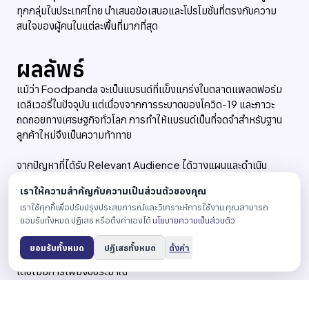
ทุกกลุ่มในประเทศไทย นำเสนอข้อเสนอและโปรโมชั่นที่ตรงกับความ
สนใจของผู้คนในแต่ละพื้นที่มากที่สุด
ผลลัพธ์
แม้ว่า Foodpanda จะเป็นแบรนด์ที่แข็งแกร่งในตลาดแพลตฟอร์ม
เดลิเวอรี่ในปัจจุบัน แต่เนื่องจากการระบาดของโควิด-19 และภาวะ
ถดถอยทางเศรษฐกิจทั่วโลก การทำให้แบรนด์เป็นที่จดจำสำหรับฐาน
ลูกค้าใหม่จึงเป็นความท้าทาย
จากปัญหาที่ได้รับ Relevant Audience ได้วางแผนและดำเนิน
แคมเปญผ่านการตลาดอินฟลูเอนเซอร์และแคมเปญโฆษณา รวมถึง
เราให้ความสำคัญกับความเป็นส่วนตัวของคุณ
pay-per-click (PPC) ซึ่งเป็นความเชี่ยวชาญของเรา ประสบการณ์
เราใช้คุกกี้เพื่อปรับปรุงประสบการณ์และวิเคราะห์การใช้งาน คุณสามารถ
ในการวางแผนกลยุทธ์การตลาดของเราช่วยให้แบรนด์ได้แนวทางที่
ยอมรับทั้งหมด ปฏิเสธ หรือตั้งค่าเองได้
นโยบายความเป็นส่วนตัว
เหมาะสมที่สุดกับความต้องการ ในขณะเดียวกันก็สามารถเอาชนะคู่แข่ง
ในตลาดได้อย่างมีประสิทธิภาพด้วยวิธีการที่แตกต่าง นอกจากนี้ยัง
ยอมรับทั้งหมด
ปฏิเสธทั้งหมด
ตั้งค่า
ช่วยเปิดมุมมองใหม่ให้กับแบรนด์และควบคุมงบประมาณตามข้อตกลง
โดยไม่มีการเพิ่มงบประมาณ