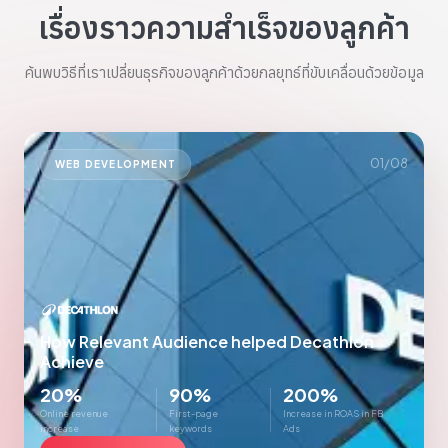
เรื่องราวความสำเร็จของลูกค้า
ค้นพบวิธีที่เราเปลี่ยนธุรกิจของลูกค้าด้วยกลยุทธ์ที่ขับเคลื่อนด้วยข้อมูล
01
/
08
WEB DEVELOPMENT
How Relevant Audience helped Decathlon
Achieve
20%
90%
200%
Online revenue
First-page
Increase in ROAS in FB
increase
keywords
Ads