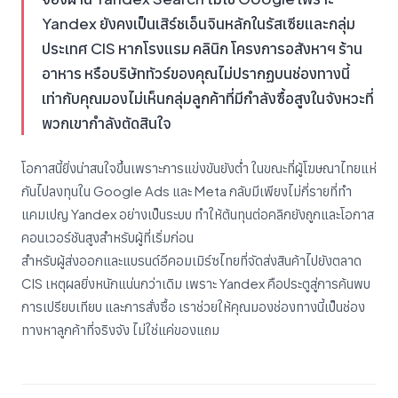
Yandex ยังคงเป็นเสิร์ชเอ็นจินหลักในรัสเซียและกลุ่ม
ประเทศ CIS หากโรงแรม คลินิก โครงการอสังหาฯ ร้าน
อาหาร หรือบริษัททัวร์ของคุณไม่ปรากฏบนช่องทางนี้
เท่ากับคุณมองไม่เห็นกลุ่มลูกค้าที่มีกำลังซื้อสูงในจังหวะที่
พวกเขากำลังตัดสินใจ
โอกาสนี้ยิ่งน่าสนใจขึ้นเพราะการแข่งขันยังต่ำ ในขณะที่ผู้โฆษณาไทยแห่
กันไปลงทุนใน Google Ads และ Meta กลับมีเพียงไม่กี่รายที่ทำ
แคมเปญ Yandex อย่างเป็นระบบ ทำให้ต้นทุนต่อคลิกยังถูกและโอกาส
คอนเวอร์ชันสูงสำหรับผู้ที่เริ่มก่อน
สำหรับผู้ส่งออกและแบรนด์อีคอมเมิร์ซไทยที่จัดส่งสินค้าไปยังตลาด
CIS เหตุผลยิ่งหนักแน่นกว่าเดิม เพราะ Yandex คือประตูสู่การค้นพบ
การเปรียบเทียบ และการสั่งซื้อ เราช่วยให้คุณมองช่องทางนี้เป็นช่อง
ทางหาลูกค้าที่จริงจัง ไม่ใช่แค่ของแถม