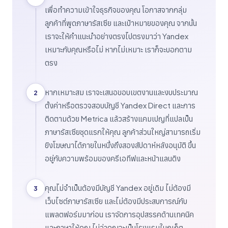
เพื่อทำความเข้าใจธุรกิจของคุณ โอกาสจากกลุ่ม
ลูกค้าที่พูดภาษารัสเซีย และเป้าหมายของคุณ จากนั้น
เราจะให้คำแนะนำอย่างตรงไปตรงมาว่า Yandex
เหมาะกับคุณหรือไม่ หากไม่เหมาะ เราก็จะบอกตาม
ตรง
หากเหมาะสม เราจะเสนอขอบเขตงานและงบประมาณ
2
ตั้งค่าหรือตรวจสอบบัญชี Yandex Direct และการ
ติดตามด้วย Metrica แล้วสร้างแคมเปญที่แปลเป็น
ภาษารัสเซียชุดแรกให้คุณ ลูกค้าส่วนใหญ่สามารถเริ่ม
ยิงโฆษณาได้ภายในหนึ่งถึงสองสัปดาห์หลังอนุมัติ ขึ้น
อยู่กับความพร้อมของครีเอทีฟและหน้าแลนดิง
คุณไม่จำเป็นต้องมีบัญชี Yandex อยู่เดิม ไม่ต้องมี
3
เว็บไซต์ภาษารัสเซีย และไม่ต้องมีประสบการณ์กับ
แพลตฟอร์มมาก่อน เราจัดการอุปสรรคด้านเทคนิค
และภาษาให้คุณ ไม่ว่าคุณจะเป็นโรงแรมในภูเก็ต