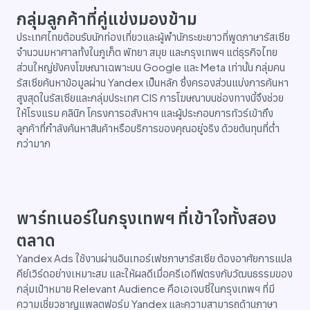
กลุ่มลูกค้าที่คู่แข่งมองข้าม
ประเทศไทยต้อนรับนักท่องเที่ยวและผู้พำนักระยะยาวที่พูดภาษารัสเซีย
จำนวนมหาศาลทั้งในภูเก็ต พัทยา สมุย และกรุงเทพฯ แต่ธุรกิจไทย
ส่วนใหญ่ยังคงโฆษณาเฉพาะบน Google และ Meta เท่านั้น กลุ่มคน
รัสเซียค้นหาข้อมูลผ่าน Yandex เป็นหลัก ซึ่งครองส่วนแบ่งการค้นหา
สูงสุดในรัสเซียและกลุ่มประเทศ CIS การโฆษณาบนช่องทางนี้จึงช่วย
ให้โรงแรม คลินิก โครงการอสังหาฯ และผู้ประกอบการทัวร์เข้าถึง
ลูกค้าที่กำลังค้นหาสินค้าหรือบริการของคุณอยู่จริง ด้วยต้นทุนที่ต่ำ
กว่ามาก
พาร์ทเนอร์ในกรุงเทพฯ ที่เข้าใจทั้งสอง
ตลาด
Yandex Ads ใช้งานผ่านอินเทอร์เฟซภาษารัสเซีย ต้องอาศัยการแปล
คีย์เวิร์ดอย่างเหมาะสม และให้ผลดีเมื่อครีเอทีฟตรงกับวัฒนธรรมของ
กลุ่มเป้าหมาย Relevant Audience คือเอเจนซี่ในกรุงเทพฯ ที่มี
ความเชี่ยวชาญแพลตฟอร์ม Yandex และความสามารถด้านภาษา