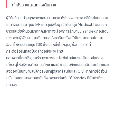
กำลังวางแผนการเดินทาง
ผู้ให้บริการด้านสุขภาพและความงาม ทั้งโรงพยาบาล คลินิกทันตกรรม
และศัลยกรรม ศูนย์ IVF และศูนย์ฟื้นฟู เข้าถึงกลุ่ม Medical Tourism
ชาวรัสเซียจำนวนมากที่ค้นหาทางเลือกการรักษาบน Yandex ก่อนเดิน
ทาง ส่วนผู้พัฒนาและตัวแทนอสังหาริมทรัพย์ใช้โปรโมตคอนโดและ
วิลล่าให้กับนักลงทุน CIS ซึ่งเป็นหนึ่งในกลุ่มผู้ซื้อต่างชาติที่
กระตือรือร้นที่สุดในตลาดอสังหาฯ ไทย
นอกจากนี้เรายังดูแลร้านอาหารและไลฟ์สไตล์แบรนด์ในแหล่งท่อง
เที่ยว ผู้ให้บริการด้านการศึกษาและวีซ่า รวมถึงแบรนด์อีคอมเมิร์ซและ
ส่งออกไทยที่ขายสินค้าจริงเข้าสู่ตลาดรัสเซียและ CIS หากรายได้ส่วน
หนึ่งของคุณมาจากลูกค้าที่พูดภาษารัสเซียได้ Yandex ก็คุ้มค่าที่จะ
ทดลอง