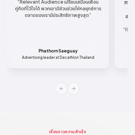
“
Relevant Audience เปรียบเสมือนเพื่อน
mar
คู่คิดที่ไว้ใจได้ พวกเขามีส่วนช่วยให้กลยุทธ์การ
va
ตลาดของเรามีประสิทธิภาพสูงสุด
”
all
“
Rele
เช
Phathorn Saeguay
Advertising leader at Decathlon Thailand
Mar
Previous slide
Next slide
เรื่องราวความสำเร็จ