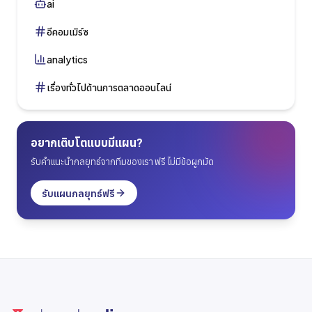
ai
อีคอมเมิร์ซ
analytics
เรื่องทั่วไปด้านการตลาดออนไลน์
อยากเติบโตแบบมีแผน?
รับคำแนะนำกลยุทธ์จากทีมของเรา ฟรี ไม่มีข้อผูกมัด
รับแผนกลยุทธ์ฟรี