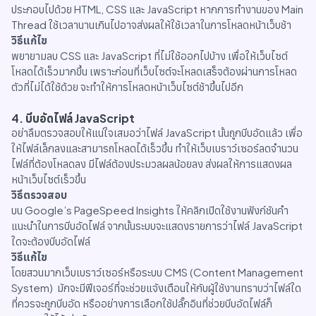
ประกอบไปด้วย HTML, CSS และ JavaScript หากการทำงานของ Main
Thread ใช้เวลานานเกินไปอาจส่งผลให้ใช้เวลาในการโหลดหน้าเว็บช้า
วิธีแก้ไข
พยายามลบ CSS และ JavaScript ที่ไม่ใช้ออกไปบ้าง เพื่อให้เว็บไซต์
โหลดได้เร็วมากขึ้น เพราะก่อนที่เว็บไซต์จะโหลดเสร็จต้องผ่านการโหลด
ตัวที่ไม่ได้ใช้ด้วย จะทำให้การโหลดหน้าเว็บไซต์ช้าขึ้นไปอีก
4. บีบอัดไฟล์ JavaScript
อย่าลืมตรวจสอบให้แน่ใจเสมอว่าไฟล์ JavaScript นั้นถูกบีบอัดแล้ว เพื่อ
ให้ไฟล์เล็กลงและสามารถโหลดได้เร็วขึ้น ทำให้เว็บเบราว์เซอร์ลดจำนวน
ไฟล์ที่ต้องโหลดลง มีไฟล์ต้องประมวลผลน้อยลง ส่งผลให้การแสดงผล
หน้าเว็บไซต์เร็วขึ้น
วิธีตรวจสอบ
บน Google’s PageSpeed Insights ให้คลิกเปิดใช้งานฟังก์ชันคำ
แนะนำในการบีบอัดไฟล์ จากนั้นระบบจะแสดงรายการว่าไฟล์ JavaScript
ใดจะต้องบีบอัดไฟล์
วิธีแก้ไข
โดยสวนมากเว็บเบราว์เซอร์หรือระบบ CMS (Content Management
System) มักจะมีฟีเจอร์ที่จะช่วยแจ้งเตือนให้กับผู้ใช้งานทราบว่าไฟล์ใด
ที่ควรจะถูกบีบอัด หรืออย่างการเลือกใช้ปลั๊กอินที่ช่วยบีบอัดไฟล์ก็