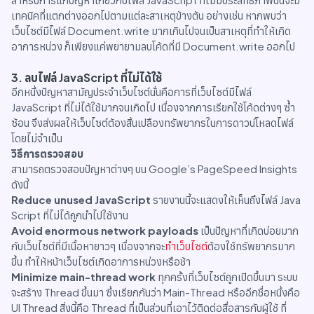
เทคนิคที่แตกต่างออกไปตามแต่ละสาเหตุข้างต้น อย่างเช่น หากพบว่า
เว็บไซต์มีไฟล์ Document.write มากเกินไปจนเป็นสาเหตุที่ทำให้เกิด
อาการหน่วง ก็เพียงแค่พยายามลบโค้ดที่มี Document.write ออกไป
3. ลบไฟล์ JavaScript ที่ไม่ได้ใช้
อีกหนึ่งปัญหาสามัญประจำเว็บไซต์นั่นคือการที่เว็บไซต์มีไฟล์
JavaScript ที่ไม่ได้ใช้มากจนเกิดไป เนื่องจากการเรียกใช้โค้ดต่างๆ ซ้ำ
ซ้อน จึงส่งผลให้เว็บไซต์ต้องสิ้นเปลืองทรัพยากรในการดาวน์โหลดไฟล์
โดยไม่จำเป็น
วิธีการตรวจสอบ
สามารถตรวจสอบปัญหาต่างๆ บน Google’s PageSpeed Insights
ดังนี้
Reduce unused JavaScript
รายงานนี้จะแสดงให้เห็นถึงไฟล์ Java
Script ที่ไม่ได้ถูกนำไปใช้งาน
Avoid enormous network payloads
เป็นปัญหาที่เกิดบ่อยมาก
กับเว็บไซต์ที่มีเนื้อหายาวๆ เนื่องจากจะ
ทำเว็บไซต์
ต้องใช้ทรัพยากรมาก
ขึ้น ทำให้หน้าเว็บไซต์เกิดอาการหน่วงหรือช้า
Minimize main-thread work
ทุกครั้งที่เว็บไซต์ถูกเปิดขึ้นมา ระบบ
จะสร้าง Thread ขึ้นมา ซึ่งเรียกกันว่า Main-Thread หรืออีกชื่อหนึ่งคือ
UI Thread สิ่งนี้คือ Thread ที่เป็นส่วนที่เอาไว้ติดต่อสื่อสารกับผู้ใช้ ที่