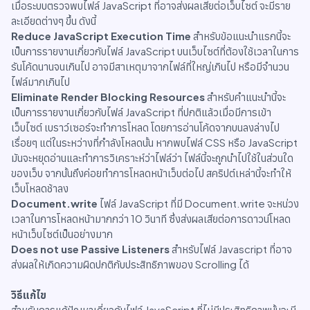
เมื่อระบบตรวจพบไฟล์ JavaScript ที่อาจส่งผลเสียต่อเว็บไซต์ จะมีราย
ละเอียดต่างๆ ขึ้น ดังนี้
Reduce JavaScript Execution Time
สำหรับข้อแนะนำแรกนี้จะ
เป็นการรายงานเกี่ยวกับไฟล์ JavaScript บนเว็บไซต์ที่ต้องใช้เวลาในการ
รันโค้ดนานจนเกินไป อาจมีสาเหตุมาจากไฟล์ที่ใหญ่เกินไป หรือมีจำนวน
ไฟล์มากเกินไป
Eliminate Render Blocking Resources
สำหรับคำแนะนำนี้จะ
เป็นการรายงานเกี่ยวกับไฟล์ JavaScript ที่ปกติแล้วเมื่อมีการเข้า
เว็บไซต์ เบราว์เซอร์จะทำการโหลด โดยการอ่านโค้ดจากบนลงล่างไป
เรื่อยๆ แต่ในระหว่างที่กำลังโหลดนั้น หากพบไฟล์ CSS หรือ JavaScript
มันจะหยุดอ่านและทำการวิเคราะห์ว่าไฟล์ว่า ไฟล์นี้จะถูกนำไปใช้ในส่วนใด
ของเว็บ จากนั้นถึงค่อยทำการโหลดหน้าเว็บต่อไป สคริปต์เหล่านี้จะทำให้
เว็บโหลดช้าลง
Document.write
ไฟล์ JavaScript ที่มี Document.write จะหน่วง
เวลาในการโหลดหน้ามากกว่า 10 วินาที ซึ่งส่งผลเสียต่อการดาวน์โหลด
หน้าเว็บไซต์เป็นอย่างมาก
Does not use Passive Listeners
สำหรับไฟล์ Javascript ที่อาจ
ส่งผลให้เกิดความผิดปกติกับประสิทธิภาพของ Scrolling ได้
วิธีแก้ไข
สำหรับการแก้ปัญหาเกี่ยวกับไฟล์ JavaScript ที่ไม่มีประสิทธิภาพนั้นจะมี