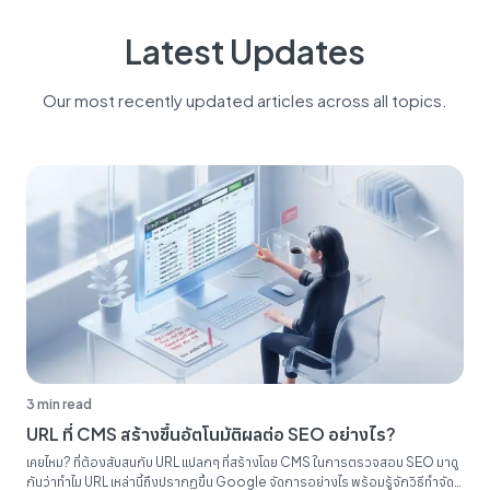
Latest Updates
Our most recently updated articles across all topics.
3 min read
URL ที่ CMS สร้างขึ้นอัตโนมัติผลต่อ SEO อย่างไร?
เคยไหม? ที่ต้องสับสนกับ URL แปลกๆ ที่สร้างโดย CMS ในการตรวจสอบ SEO มาดู
กันว่าทำไม URL เหล่านี้ถึงปรากฏขึ้น Google จัดการอย่างไร พร้อมรู้จักวิธีทำจัด