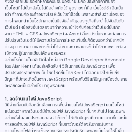
กังวลหรือเป็นเรื่องที่หลายคนชอบมองข้ามไปคือ ประสิทธิภาพของ
เว็บไซต์ที่ได้นั้นกลับไม่ได้ดีอย่างคิดไว้ พูดง่ายๆ ก็คือ เว็บไซต์ช้า อืดเป็น
เต่า คำถามคือ จะทำอย่างไรให้เว็บไซต์เร็วขึ้น เพราะอย่าลืมว่าเรื่องของ
การโหลดหน้าเว็บไซต์กลายเป็นปัจจัยสำคัญของกูเกิลที่จะนำไปจัดอันดับ
เว็บไซต์ เหนือสิ่งอื่นใดลองมาทำความเข้าใจกันก่อนว่าเว็บไซต์นั้นเกิด
จาก HTML + CSS + JavaScript + Asset อื่นๆ ดังนั้นหากจะต้องการ
ปรับปรุงเว็บไซต์ให้มีความเร็วในการโหลดเพิ่มขึ้นก็ต้องบอกว่ามีเทคนิค
ต่างๆ มากมาย บางอย่างก็ทำได้ง่าย และบางอย่างก็ทำได้ยากเพราะต้อง
ใช้ความรู้ในการเขียนโค้ดพอสมควร
อย่างไรก็ตามในคลิปวิดีโอใหม่จาก Google Developer Advocate
โดย Alan Kent ได้แชร์เคล็ดลับ 4 วิธีในการปรับ JavaScript เพื่อ
ปรับปรุงประสิทธิภาพเว็บไซต์ให้ดีขึ้น โดย Kent ได้ออกมาชี้ให้เห็นถึง
ปัญหาที่มักจะเกิดขึ้นจาก JavaScript พร้อมกับวิธีแก้ปัญหาเบื้องต้น ราย
ละเอียดจะเป็นอย่างไร มาดูพร้อมกัน
1. ลดจำนวนไฟล์ JavaScript
วิธีง่ายที่สุดนั่นคือหลีกเลี่ยงการเพิ่มจำนวนไฟล์ JavaScript บนเว็บไซต์
แน่นอนว่าหากเว็บไซต์มีจำนวนไฟล์ JavaScript ที่มากเกินไป โดยเฉพาะ
อย่างยิ่งในองค์ประกอบของ UI ก็จะทำให้เกิดปัญหาที่ตามมามากขึ้น ฉะนั้น
การลดจำนวนไฟล์ JavaScript ที่เบราว์เซอร์ต้องรับภาระในการ
ดาวน์โหลดไฟล์ต่างๆ ก็จะช่วยปรับปรุงประสิทธิภาพของเว็บไซต์ให้ไวขึ้น