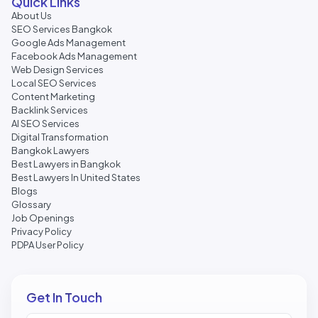
Quick Links
About Us
SEO Services Bangkok
Google Ads Management
Facebook Ads Management
Web Design Services
Local SEO Services
Content Marketing
Backlink Services
AI SEO Services
Digital Transformation
Bangkok Lawyers
Best Lawyers in Bangkok
Best Lawyers In United States
Blogs
Glossary
Job Openings
Privacy Policy
PDPA User Policy
Get In Touch