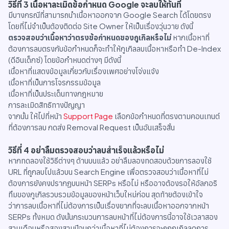
วิธีที่ 3 เนื้อหาละเมิดข้อกำหนด Google จะลบให้ทันที
มีบางกรณีที่สามารถนำเนื้อหาออกจาก Google Search ได้โดยตรง
โดยที่ไม่จำเป็นต้องติดต่อ Site Owner ให้เป็นเรื่องวุ่นวาย ดังนี้
ตรวจสอบว่าเนื้อหาว่าตรงข้อกำหนดของกูเกิลหรือไม่
หากเนื้อหาที่
ต้องการลบตรงกับข้อกำหนดก็จะทำให้กูเกิลลบเนื้อหาหรือทำ De-Index
(ดีอินเด็กซ์) โดยข้อกำหนดต่างๆ มีดังนี้
เนื้อหาที่แสดงข้อมูลเกี่ยวกับเรื่องเพศอย่างโจ่งแจ้ง
เนื้อหาที่เป็นการโจรกรรมข้อมูล
เนื้อหาที่เป็นประเด็นทางกฎหมาย
การละเมิดสิทธิทางปัญญา
จากนั้น ให้ไปที่หน้า
Support Page
เลือกข้อกำหนดที่ตรงตามคอนเทนต์
ที่ต้องการลบ กดส่ง Removal Request เป็นอันเสร็จสิ้น
วิธีที่ 4 อย่าลืมตรวจสอบว่าลบสำเร็จแล้วหรือไม่
หากทดลองใช้วิธีต่างๆ ด้านบนแล้ว อย่าลืมลองทดสอบด้วยการลองใช้
URL ที่ถูกลบไปแล้วบน Search Engine เพื่อตรวจสอบว่าเนื้อหาที่ไม่
ต้องการยังคงปรากฏบนหน้า SERPs หรือไม่ หรืออาจต้องรอให้อัลกอริ
ทึมของกูเกิลรวบรวมข้อมูลของหน้าเว็บใหม่ก่อน สุดท้ายต้องเข้าใจ
ว่าการลบเนื้อหาที่ไม่ต้องการเป็นเรื่องยากที่จะลบเนื้อหาออกจากหน้า
SERPs ทั้งหมด ดังนั้นกระบวนการลบหน้าที่ไม่ต้องการนี้อาจใช้เวลาสอง
สามเดือนหรือสองสามปีจนกว่าเนื้อหาที่ไม่ต้องการจะถูกกูเกิลลดการ