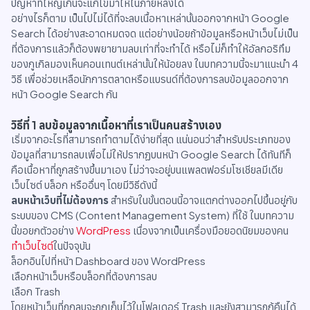
ปัญหาที่ใหญ่เกินจะแก้ไขมาให้ในภายหลังได้
อย่างไรก็ตาม เป็นไปไม่ได้ที่จะลบเนื้อหาเหล่านั้นออกจากหน้า Google
Search ได้อย่างสะอาดหมดจด แต่อย่างน้อยถ้าข้อมูลหรือหน้าเว็บไม่เป็น
ที่ต้องการแล้วก็ต้องพยายามลบเท่าที่จะทำได้ หรือไม่ก็ทำให้อัลกอริทึม
ของกูเกิลมองเห็นคอนเทนต์เหล่านั้นให้น้อยลง ในบทความนี้จะมาแนะนำ 4
วิธี เพื่อช่วยเหลือนักการตลาดหรือแบรนด์ที่ต้องการลบข้อมูลออกจาก
หน้า Google Search กัน
วิธีที่ 1 ลบข้อมูลจากเนื้อหาที่เราเป็นคนสร้างเอง
เริ่มจากอะไรที่สามารถทำตามได้ง่ายที่สุด แน่นอนว่าสำหรับประเภทของ
ข้อมูลที่สามารถลบเพื่อไม่ให้ปรากฏบนหน้า Google Search ได้ทันทีก็
คือเนื้อหาที่ถูกสร้างขึ้นมาเอง ไม่ว่าจะอยู่บนแพลตฟอร์มโซเชียลมีเดีย
เว็บไซต์ บล็อก หรืออื่นๆ โดยมีวิธีดังนี้
ลบหน้าเว็บที่ไม่ต้องการ
สำหรับในขั้นตอนนี้อาจแตกต่างออกไปขึ้นอยู่กับ
ระบบของ CMS (Content Management System) ที่ใช้ ในบทความ
นี้ขอยกตัวอย่าง
WordPress
เนื่องจากเป็นเครื่องมือยอดนิยมของคน
ทำเว็บไซต์
ในปัจจุบัน
ล็อกอินไปที่หน้า Dashboard ของ WordPress
เลือกหน้าเว็บหรือบล็อกที่ต้องการลบ
เลือก Trash
โดยหน้าเว็บที่ถูกลบจะถูกเก็บไว้ในโฟลเดอร์ Trash และยังสามารถกู้คืนได้