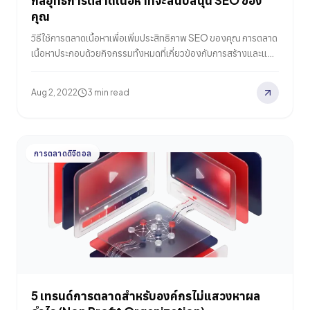
กลยุทธ์การตลาดเนื้อหาที่จะสนับสนุน SEO ของ
คุณ
วิธีใช้การตลาดเนื้อหาเพื่อเพิ่มประสิทธิภาพ SEO ของคุณ การตลาด
เนื้อหาประกอบด้วยกิจกรรมทั้งหมดที่เกี่ยวข้องกับการสร้างและแบ่ง
ปันข้อมูลที่เกี่ยวข้อง การตลาดเนื้อหามีความสำคัญต่อ SEO และยัง
เป็นส่วนสำคัญของการสร้างแบรนด์ที่มีประสิทธิภาพ การแบ่งปัน
Aug 2, 2022
3 min read
การสื่อสารที่มีคุณค่าและน่าสนใจเป็นวิธีที่มีประสิทธิภาพในการดึงดูด
กลุ่มเป้าหมายที่เกี่ยวข้องและแสดงความเป็นผู้นำทางความคิดของ
แบรนด์ของคุณในด้านของคุณ เมื่อนักการตลาดพิจารณาเป้าหมาย
หลักของเนื้อหาของตนในแง่ของ SEO พวกเขาอาจตั้งวัตถุประสงค์
การตลาดดิจิตอล
เพื่อให้พบได้บนหน้าแรกของผลการค้นหา อย่างไรก็ตาม สิ่งที่สำคัญ
กว่าสิ่งนี้คือการถูกพบสำหรับคำหลักที่เกี่ยวข้องกับธุรกิจของคุณ
การจัดอันดับสำหรับการค้นหาที่เกี่ยวข้องซึ่งผู้ชมเป้าหมายของคุณ
กำลังดำเนินการไม่ได้มาจาก keyword stuffing หรือการเน้นที่
ความหนาแน่นของคำหลัก กุญแจสู่ความสำเร็จคือการสร้างเนื้อหาที่
มีคุณภาพซึ่งผู้ชมเป้าหมายของคุณจะมีความสนใจอย่างมาก และ
จากนั้นเครื่องมือค้นหาจะรับรู้เนื้อหาว่าเป็นเนื้อหาที่มีอำนาจ บทความ
นี้จะอธิบายว่าการตลาดเนื้อหาคืออะไร ทำไมจึงสำคัญสำหรับ SEO…
5 เทรนด์การตลาดสำหรับองค์กรไม่แสวงหาผล