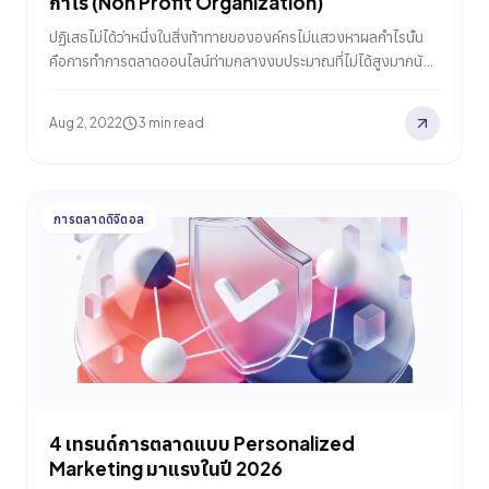
กำไร (Non Profit Organization)
ปฏิเสธไม่ได้ว่าหนึ่งในสิ่งท้าทายขององค์กรไม่แสวงหาผลกำไรนั้น
คือการทำการตลาดออนไลน์ท่ามกลางงบประมาณที่ไม่ได้สูงมากนัก
ด้วยเนื้อหาส่วนมากจะเป็นเรื่องที่ดูจริงจังซีเรียส จึงเป็นเรื่องยาก
สำหรับนักการตลาดที่ต้องการผลักดันองค์กรเหล่านี้ให้ประสบความ
Aug 2, 2022
3 min read
สำเร็จในแคมเปญต่างๆ ฉะนั้นในบทความนี้จะพานักการตลาดทุกคน
มาดูเทรนด์ยอดนิยมของ Hubspot ที่จะช่วยให้การทำการตลาด
สำหรับองค์กร Non-Profit ไม่ใช่เรื่องยากอย่างที่คิด สามารถนำไป
ปรับใช้ในการทำคอนเทนต์เพื่อสร้างผลลัพธ์ที่ดีขึ้นในการทำแคมเปญ
การตลาดดิจิตอล
ต่างๆ ถ้าพร้อมแล้ว มาดูกันเลย 1. ระดมทุนในแพลตฟอร์มที่สนับสนุน
โดยเฉพาะ จะเห็นได้ว่า TikTok เป็นหนึ่งในแพลตฟอร์มที่ได้รับความ
นิยมเพิ่มมากขึ้นสำหรับกลุ่มองค์กรไม่แสวงผลกำไร ด้วยฟีเจอร์
Donation จึงทำให้ TikTok เป็นหนึ่งในแพลตฟอร์มที่เหมาะสมใน
การสร้างแคมเปญระดมทุนต่างๆ นั่นเอง…
4 เทรนด์การตลาดแบบ Personalized
Marketing มาแรงในปี 2026