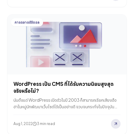
อาจชอบอ่านเนื้อหาประเภทบล็อกโพสต์มากกว่า เป็นต้น ดังนั้นหาก
นักการตลาดหรือแบรนด์ที่กำลังถือแคมเปญอยู่ในมือและกำลังมอง
หาช่องทางต่างๆ บนโลกออนไลน์ที่จะช่วยให้แคมเปญได้รับ ROI
การตลาดดิจิตอล
(Return on Investment) มากที่สุด ลองมาดู 4…
WordPress เป็น CMS ที่ได้รับความนิยมสูงสุด
จริงหรือไม่?
นับตั้งแต่ WordPress เปิดตัวในปี 2003 ก็สามารถเรียกเสียงฮือ
ฮาในหมู่นักพัฒนาเว็บไซต์ได้เป็นอย่างดี จวบจนกระทั่งในปัจจุบัน
WordPress กลายมาเป็นตัวช่วยลำดับต้นๆ สำหรับคนที่ต้องการ
สร้างเว็บไซต์เพื่อการค้า ธุรกิจ หรือเพื่อเหตุผลอื่นใดก็ตาม แม้ว่าใน
Aug 1, 2022
3 min read
ปัจจุบันจะมีซอฟแวร์ CMS (Content Management Systems)
ต่างๆ ให้เลือกใช้กันอย่างหลากหลายตามความต้องการเฉพาะจุด อีก