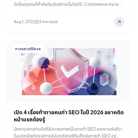
มือใหม่ทุกคนที่กำลังเริ่มต้นสร้างเว็บไซต์ E-Commerce สามารถ
เพิ่มประสิทธิภาพให้เว็บไซต์มีความโดดเด่นกว่าใคร โดยในบทความนี้
เราได้รวบรวมไฮไลท์ที่สำคัญของคลิปวิดีโอมาให้ทุกคนได้ทราบกัน
Aug 2, 2022
3 min read
ซึ่งจะแบ่งออกเป็น 3 องค์ประกอบหลักๆ ดังนี้ รูปภาพสินค้าที่ดีจะ
ช่วยให้ผู้คนเข้าใจผลิตภัณฑ์ได้มากขึ้นคะแนน Feedback Score
ช่วยในเรื่องความไว้วางใจต่อแบรนด์ราคาและความพร้อมในการ
จำหน่ายสินค้าช่วยให้ผู้ซื้อสามารถตัดสินใจได้ง่ายขึ้น สำหรับใครที่
การตลาดดิจิตอล
กำลังเริ่มต้นสร้างเว็บไซต์ E-Commerce ลองมาดูเคล็ดลับต่างๆ
เหล่านี้ที่จะช่วยให้เว็บไซต์ของคุณโดดเด่นยิ่งกว่าคู่แข่งเจ้าไหนใน
ตลาด ถ้าพร้อมแล้ว มาดูกันเลย 1. Title Tags หนึ่งในองค์ประกอบ
ของหน้าเว็บไซต์ที่อัลกอริทึมของกูเกิลให้ความสำคัญเป็นลำดับ
แรกๆ เสมอ…
เปิด 4 เรื่องท้าทายคนทำ SEO ในปี 2026 อยากติด
หน้าแรกต้องรู้
นักการตลาดท่านใดที่มีประสบการณ์ในการทำ SEO คงทราบกันดีว่า
ในแต่ละปีกูเกิลจะมีการอัปเดตอัลกอริทึมสำหรับการทำ SEO อยู่