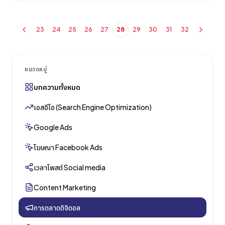
ทั้งเครื่องมือบางตัวยังถูกออกแบบให้มีฟีเจอร์ที่ช่วยร่นระยะเวลาใน
การทำงานของนักพัฒนาเว็บไซต์ได้มาก แต่ต้องบอกว่าความป็อปปู
23
24
25
26
27
28
29
30
31
32
ลาร์ของ WordPress ไม่ได้เสื่อมความนิยมลงไปแต่อย่างใด…
หมวดหมู่
บทความทั้งหมด
เอสอีโอ (Search Engine Optimization)
Google Ads
โฆษณา Facebook Ads
เวลาโพสต์ Social media
Content Marketing
การตลาดดิจิตอล