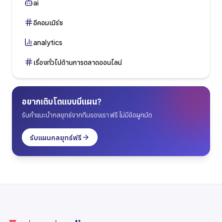
ai
อีคอมเมิร์ซ
analytics
เรื่องทั่วไปด้านการตลาดออนไลน์
อยากเติบโตแบบมีแผน?
รับคำแนะนำกลยุทธ์จากทีมของเรา ฟรี ไม่มีข้อผูกมัด
รับแผนกลยุทธ์ฟรี