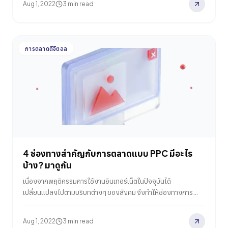
Aug 1, 2022
3 min read
ช่วยผลักดันให้แคมเปญของคุณทะลุจุดสูงสุดของเพดานความ
สำเร็จ หรือคอนเทนต์แบบไหนที่จะตรงใจผู้ชมหรืออัลกอริทึมของ
Search Engine? ในบทความนี้จะมาแนะนำแนวทางทีละขั้นตอน ใน
การปรับปรุงคอนเทนต์ของคุณ เพื่อเพิ่มประสิทธิภาพให้ได้ผลลัพธ์
การตลาดดิจิตอล
สูงสุดทางการตลาดกัน ถ้าพร้อมแล้ว ไปดูกันเลย 1. เริ่มด้วยการตั้ง
Goal ให้กับคอนเทนต์ของคุณ แน่นอนว่าในหนึ่งคอนเทนต์ไม่
สามารถที่จะตอบโจทย์ทุกสิ่งอย่างบนโลกนี้ได้ ดังนั้นสิ่งแรกในฐานะ
นักการตลาดที่ต้องตัดสินใจ…
4 ช่องทางสำคัญกับการตลาดแบบ PPC มีอะไร
บ้าง? มาดูกัน
เนื่องจากพฤติกรรมการใช้งานอินเทอร์เน็ตในปัจจุบันได้
เปลี่ยนแปลงไปตามบริบทต่างๆ ของสังคม จึงทำให้ช่องทางการ
ตลาดบนโลกดิจิทัลสำหรับแคมเปญแบบ PPC (Pay Per Click) นั้น
มีตัวเลือกให้นักการตลาดได้ใช้อย่างหลากหลาย พูดง่ายๆ ว่า ลูกค้า
Aug 1, 2022
3 min read
บางกลุ่มอาจจะชอบบริโภควิดีโอคอนเทนต์เป็นชีวิตจิตใจ แต่บางกลุ่ม