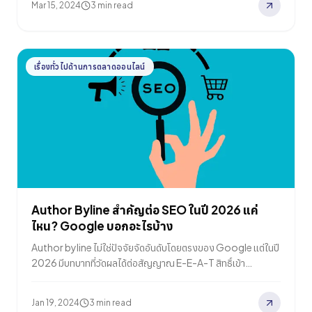
Mar 15, 2024
3 min read
เสียงจึงเป็นหนึ่งในเทรนด์ทางธุรกิจที่สำคัญที่สุดในปัจจุบัน อธิบาย
วิธีการใช้งาน และให้ข้อมูลที่คุณจำเป็นต้องใช้เพื่อใช้ประโยชน์จากเท
รนด์อินเทอร์เน็ตที่สำคัญนี้ ทำความเข้าใจพลวัตของการปรับปรุง
เว็บไซต์ให้รองรับการค้นหาด้วยเสียง การปรับปรุงเว็บไซต์ให้รองรับ
เรื่องทั่วไปด้านการตลาดออนไลน์
การค้นหาด้วยเสียงไม่ได้จำกัดอยู่แค่การกำหนดเป้าหมายคำหลัก
แบบดั้งเดิม แต่เกี่ยวข้องกับการทำความเข้าใจว่าผู้คนโต้ตอบกับ
อุปกรณ์สั่งงานด้วยเสียงอย่างไร การค้นหาด้วยเสียงพูดคุยมากกว่า
และเลียนแบบการพูดในชีวิตประจำวัน ซึ่งหมายความว่าหากคุณ
ต้องการให้เนื้อหาของคุณติดอันดับในการค้นหาด้วยเสียง การทำให้
เนื้อหานั้นไหลลื่นขึ้นเป็นขั้นตอนที่ถูกต้องในการทำให้เว็บไซต์ของคุณ
มีความเกี่ยวข้องมากขึ้นสำหรับกลุ่มเป้าหมายของคุณ ด้วยความ
ก้าวหน้าของเทคโนโลยีบ้านอัจฉริยะ เช่น ลำโพง Google Home
และ Amazon Echo ผู้คนจำนวนมากได้ใช้การค้นหาด้วยเสียงอย่าง
Author Byline สำคัญต่อ SEO ในปี 2026 แค่
น้อยวันละครั้ง…
ไหน? Google บอกอะไรบ้าง
Author byline ไม่ใช่ปัจจัยจัดอันดับโดยตรงของ Google แต่ในปี
2026 มีบทบาทที่วัดผลได้ต่อสัญญาณ E-E-A-T สิทธิ์เข้า
Google News และอัตราการถูกอ้างอิงในการค้นหาด้วย AI เรียนรู้
ว่า byline ทำอะไรได้และทำอะไรไม่ได้ รวมถึงวิธีสร้างกลยุทธ์
Jan 19, 2024
3 min read
authorship ที่สนับสนุนประสิทธิภาพการค้นหาอย่างยั่งยืน