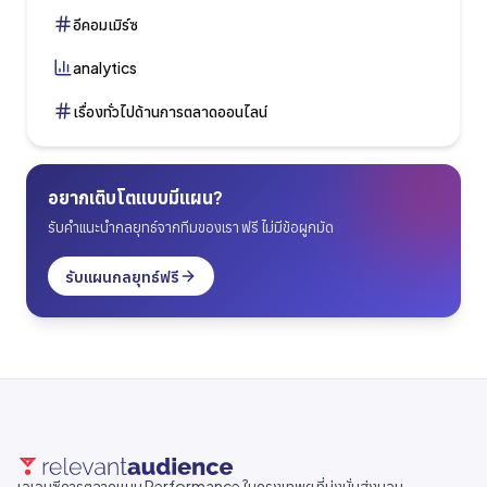
อีคอมเมิร์ซ
analytics
เรื่องทั่วไปด้านการตลาดออนไลน์
อยากเติบโตแบบมีแผน?
รับคำแนะนำกลยุทธ์จากทีมของเรา ฟรี ไม่มีข้อผูกมัด
รับแผนกลยุทธ์ฟรี
เอเจนซีการตลาดแบบ Performance ในกรุงเทพฯ ที่มุ่งมั่นส่งมอบ