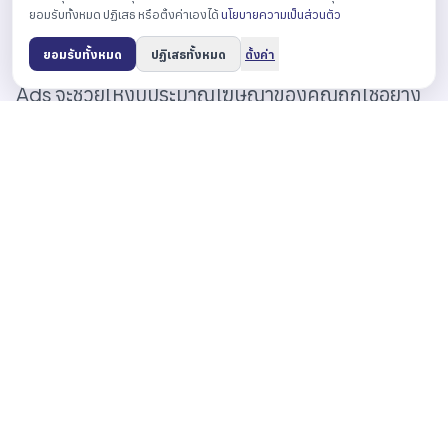
ยอมรับทั้งหมด ปฏิเสธ หรือตั้งค่าเองได้
นโยบายความเป็นส่วนตัว
ทั้งหมด
ยอมรับทั้งหมด
ปฏิเสธทั้งหมด
ตั้งค่า
การตั้งค่า Exclusion เหล่านี้เมื่อทำโฆษณา Google
Ads จะช่วยให้งบประมาณโฆษณาของคุณถูกใช้อย่าง
มีประสิทธิภาพมากขึ้น โดยเน้นไปที่กลุ่มเป้าหมายที่มี
โอกาสสร้างยอดขายให้กับธุรกิจจริงๆ
4. คะแนนคุณภาพ Quality Score ต่ำ
คะแนน Quality Score เป็นตัวชี้วัดว่าโฆษณาของ
คุณมีคุณภาพเป็นอย่างไรเมื่อเทียบกับผู้โฆษณารายอื่น
โดยมีคะแนนตั้งแต่ 1 (ต่ำสุด) ไปจนถึง 10 (สูงสุด) โดย
จะคำนวณจาก Auction Insight เป็นเวลา 90 วัน
ล่าสุด ซึ่งโดยเฉลี่ยโฆษณาที่มี 7 คะแนนขึ้นไปถึงจะ
ถือว่าเป็นโฆษณาที่ “ดี” แต่หากมีคะแนนต่ำกว่า 3 ควร
ปรับปรุงโฆษณาโดยเร็วที่สุด