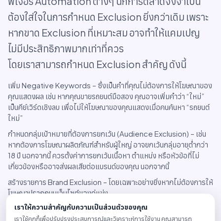
ฟีเจอร์ Automation ต่างๆ นักการตลาดจึงจำเป็น
ต้องใส่ใจในการกำหนด Exclusion ยิ่งกว่าเดิม เพราะ
หากขาด Exclusion ที่เหมาะสม อาจทำให้แคมเปญ
ไม่มีประสิทธิภาพมากเท่าที่ควร
โดยเราสามารถกำหนด Exclusion สำคัญ ดังนี้
เพิ่ม Negative Keywords – ซึ่งเป็นคำที่คุณไม่ต้องการให้โฆษณาของ
คุณแสดงผล เช่น หากคุณขายรถยนต์มือสอง คุณอาจเพิ่มคำว่า “ใหม่”
เป็นคีย์เวิร์ดเชิงลบ เพื่อไม่ให้โฆษณาของคุณแสดงเมื่อคนค้นหา “รถยนต์
ใหม่”
กำหนดกลุ่มเป้าหมายที่ต้องการยกเว้น (Audience Exclusion) – เช่น
หากต้องการโฆษณาผลิตภัณฑ์สำหรับผู้ใหญ่ อาจยกเว้นกลุ่มอายุต่ำกว่า
18 ปี นอกจากนี้ ควรตั้งค่าการยกเว้นเนื้อหา ตำแหน่ง หรือหัวข้อที่ไม่
เกี่ยวข้องหรืออาจส่งผลเสียต่อแบรนด์ของคุณ นอกจากนี้
สร้างรายการ Brand Exclusion – โดยเฉพาะอย่างยิ่งหากไม่ต้องการให้
โฆษณาปรากฏบนเว็บไซต์ของคู่แข่ง
เราให้ความสำคัญกับความเป็นส่วนตัวของคุณ
กำหนดการยกเว้นตำแหน่งที่ตั้งที่ไม่ต้องการให้โฆษณาแสดงผล – หาก
ธุรกิจจำหน่ายสินค้าเฉพาะในประเทศไทย ก็ควรยกเว้นประเทศอื่นๆ
เราใช้คุกกี้เพื่อปรับปรุงประสบการณ์และวิเคราะห์การใช้งาน คุณสามารถ