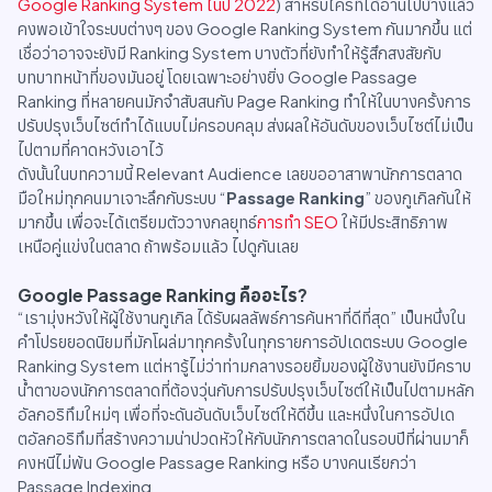
Google Ranking System ในปี 2022
) สำหรับใครที่ได้อ่านไปบ้างแล้ว
คงพอเข้าใจระบบต่างๆ ของ Google Ranking System กันมากขึ้น แต่
เชื่อว่าอาจจะยังมี Ranking System บางตัวที่ยังทำให้รู้สึกสงสัยกับ
บทบาทหน้าที่ของมันอยู่ โดยเฉพาะอย่างยิ่ง Google Passage
Ranking ที่หลายคนมักจำสับสนกับ Page Ranking ทำให้ในบางครั้งการ
ปรับปรุงเว็บไซต์ทำได้แบบไม่ครอบคลุม ส่งผลให้อันดับของเว็บไซต์ไม่เป็น
ไปตามที่คาดหวังเอาไว้
ดังนั้นในบทความนี้ Relevant Audience เลยขออาสาพานักการตลาด
มือใหม่ทุกคนมาเจาะลึกกับระบบ “
Passage Ranking
” ของกูเกิลกันให้
มากขึ้น เพื่อจะได้เตรียมตัววางกลยุทธ์
การทำ SEO
ให้มีประสิทธิภาพ
เหนือคู่แข่งในตลาด ถ้าพร้อมแล้ว ไปดูกันเลย
Google Passage Ranking คืออะไร?
“เรามุ่งหวังให้ผู้ใช้งานกูเกิล ได้รับผลลัพธ์การค้นหาที่ดีที่สุด” เป็นหนึ่งใน
คำโปรยยอดนิยมที่มักโผล่มาทุกครั้งในทุกรายการอัปเดตระบบ Google
Ranking System แต่หารู้ไม่ว่าท่ามกลางรอยยิ้มของผู้ใช้งานยังมีคราบ
น้ำตาของนักการตลาดที่ต้องวุ่นกับการปรับปรุงเว็บไซต์ให้เป็นไปตามหลัก
อัลกอริทึมใหม่ๆ เพื่อที่จะดันอันดับเว็บไซต์ให้ดีขึ้น และหนึ่งในการอัปเด
ตอัลกอริทึมที่สร้างความน่าปวดหัวให้กับนักการตลาดในรอบปีที่ผ่านมาก็
คงหนีไม่พ้น Google Passage Ranking หรือ บางคนเรียกว่า
Passage Indexing