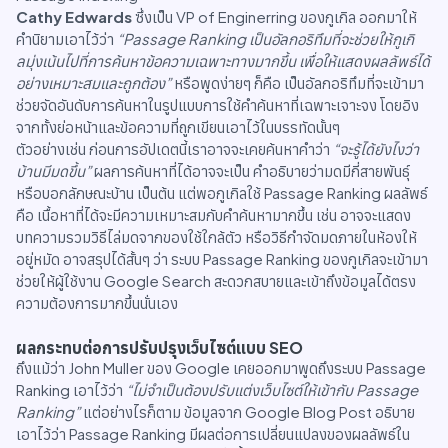
Cathy Edwards
ซึ่งเป็น VP of Enginerring ของกูเกิล ออกมาให้
คำนิยามเอาไว้ว่า
“Passage Ranking เป็นอัลกอริทึมที่จะช่วยให้กูเกิ
ลมุ่งเน้นไปที่การค้นหาข้อความเฉพาะทางมากขึ้น เพื่อให้แสดงผลลัพธ์ได้
อย่างเหมาะสมและถูกต้อง”
หรือพูดง่ายๆ ก็คือ เป็นอัลกอริทึมที่จะเข้ามา
ช่วยจัดอันดับการค้นหาในรูปแบบการใช้คำค้นหาที่เฉพาะเจาะจง โดยอิง
จากทั้งย่อหน้าและข้อความที่ถูกเขียนเอาไว้ในบรรทัดนั้นๆ
ตัวอย่างเช่น ก่อนการอัปเดตนี้เราอาจจะเคยค้นหาคำว่า
“จะรู้ได้ยังไงว่า
บ้านมีมดขึ้น”
ผลการค้นหาที่ได้อาจจะเป็น คำอธิบายว่ามดมีกี่สายพันธุ์
หรือบอกลักษณะบ้าน เป็นต้น แต่พอกูเกิลใช้ Passage Ranking ผลลัพธ์
คือ เนื้อหาที่ได้จะมีความเหมาะสมกับคำค้นหามากขึ้น เช่น อาจจะแสดง
บทความรวมวิธีไล่มดจากของใช้ใกล้ตัว หรือวิธีกำจัดมดภายในห้องให้
อยู่หมัด อาจสรุปได้สั้นๆ ว่า ระบบ Passage Ranking ของกูเกิลจะเข้ามา
ช่วยให้ผู้ใช้งาน Google Search สะดวกสบายและเข้าถึงข้อมูลได้ตรง
ความต้องการมากขึ้นนั่นเอง
ผลกระทบต่อการปรับปรุงเว็บไซต์แบบ SEO
ถึงแม้ว่า John Muller ของ Google เคยออกมาพูดถึงระบบ Passage
Ranking เอาไว้ว่า
“ไม่จำเป็นต้องปรับแต่งเว็บไซต์ให้เข้ากับ Passage
Ranking”
แต่อย่างไรก็ตาม ข้อมูลจาก Google Blog Post อธิบาย
เอาไว้ว่า Passage Ranking มีผลต่อการเปลี่ยนแปลงของผลลัพธ์ใน