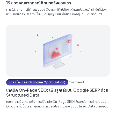
19 ของคุณจากกรณีศึกษาจริงของเรา
ภายใต้ผลกระทบที่ร้ายแรงของ Covid-19 ไม่เพียงแต่แพทย์แนวหน้าเท่านั้นที่ต้อง
แข่งขันกับเวลาและความไม่แน่นอนทุกรูปแบบเพื่อช่วยเหลือผู้ป่วย แต่ยังรวมถึง
นักการตลาดทั่วโลกที่พยายามหาวิธีที่จะช่วยลูกค้าของพวกเขา ซึ่งดูเหมือนจะเป็น ‘ผู้
ป่วย’ มากขึ้นเรื่อยๆ ทุกวินาที ในท่ามกลางวิกฤตการณ์แพร่ระบาด นักการตลาด
ของเอเจนซี่การตลาดดิจิทัล โดยเฉพาะอย่างยิ่ง ได้เผชิญกับงานที่ยากลำบาก
เนื่องจากธุรกิจต่างๆ เปลี่ยนไปใช้ช่องทางดิจิทัลอย่างเต็มที่ และคาดหวังมากกว่าที่
เคยว่ากลยุทธ์ทางการตลาดจะช่วยบรรเทาความเจ็บปวดอย่างเฉียบพลันให้เร็วที่สุด
เป็นเวลาหลายเดือนแล้ว ที่ผู้เชี่ยวชาญของเราทำงานอย่างไม่ลดละเพื่อช่วยเหลือทั้ง
ลูกค้าปัจจุบันและใหม่ให้รอดพ้น และสำหรับบางราย แม้กระทั่งเจริญเติบโตท่ามกลาง
อุปสรรคทั้งหมด เพื่อประโยชน์ต่อสาธารณะ...
เอสอีโอ (Search Engine Optimization)
3 min read
เทคนิค On-Page SEO: เพิ่มลูกเล่นบน Google SERP ด้วย
Structured Data
ในบทความนี้จะกล่าวถึงการปรับแต้ง On-Page SEO ให้รองรับการทำงานของ
Google ที่ดีขึ้น เรามาดูกันว่าการปรับปรุงเกี่ยวกับ Structured Data นั้นมีข้อดี
อย่างไรบ้าง Structured Data คือ การระบุข้อมูลโครงสร้างบนหน้าเว็บไซต์ เพื่อให้
Google เข้าใจหน้าเว็บไซต์ของเรามากขึ้น เช่น หน้าเว็บไซต์ของท่านเป็นเว็บไซต์