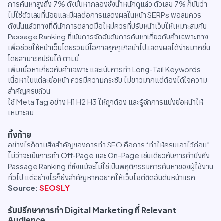
การค้นหาสูงถึง 7% ดังนั้นหากลองชั่งน้ำหนักดูแล้ว ตัวเลข 7% ก็นับว่า
ไม่ใช่ตัวเลขที่น้อยและมีผลต่อการแสดงผลในหน้า SERPs พอสมควร
ดังนั้นแล้วทางที่ดีนักการตลาดมือใหม่ควรที่ปรับหน้าเว็บให้เหมาะสมกับ
Passage Ranking ที่เน้นการจัดอันดับการค้นหาเกี่ยวกับคำเฉพาะทาง
เพื่อช่วยให้หน้าเว็บโดยรวมมีโอกาสถูกกูเกิลนำไปแสดงผลได้ง่ายมากขึ้น
โดยสามารถปรับได้ ตามนี้
เพิ่มเนื้อหาเกี่ยวกับคำเฉพาะ และเน้นการทำ Long-Tail Keywords
เนื้อหาในแต่ละย่อหน้า ควรมีความกระชับ ไม่ยาวมากแต่ต้องได้ใจความ
สำคัญครบถ้วน
ใช้ Meta Tag อย่าง H1 H2 H3 ให้ถูกต้อง และรู้จักการแบ่งย่อหน้าให้
เหมาะสม
ทิ้งท้าย
อย่างไรก็ตามสิ่งสำคัญของการทำ SEO คือการ “ทำให้ครบเอาไว้ก่อน”
ไม่ว่าจะเป็นการทำ Off-Page และ On-Page เช่นเดียวกับการคำนึงถึง
Passage Ranking ที่ถึงแม้จะไม่ใช่เป็นพฤติกรรมการค้นหาของผู้ใช้งาน
ทั่วไป แต่อย่างไรก็ยังสำคัญหากอยากให้เว็บไซต์ติดอันดับหน้าแรก
Source:
SEOSLY
รับปรึกษาการทำ Digital Marketing ที่ Relevant
Audience