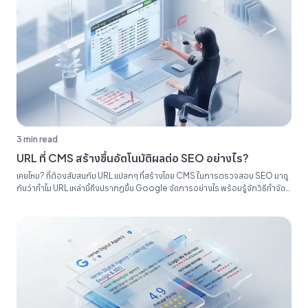
3 min read
URL ที่ CMS สร้างขึ้นอัตโนมัติผลต่อ SEO อย่างไร?
เคยไหม? ที่ต้องสับสนกับ URL แปลกๆ ที่สร้างโดย CMS ในการตรวจสอบ SEO มาดู
กันว่าทำไม URL เหล่านี้ถึงปรากฏขึ้น Google จัดการอย่างไร พร้อมรู้จักวิธีทำจัด
ระเบียบรายงาน SEO ของคุณ...