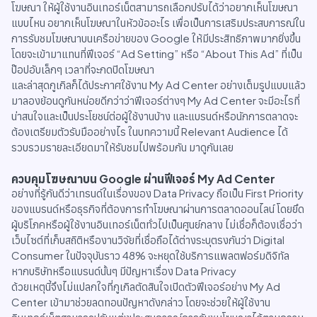
โฆษณา ให้ผู้ใช้งานอินเทอร์เน็ตสามารถเลือกปรับได้ว่าอยากเห็นโฆษณา
แบบไหน อยากเห็นโฆษณาในหัวข้ออะไร เพื่อเป็นการเสริมประสบการณ์ใน
การรับชมโฆษณาบนเครือข่ายของ Google ให้มีประสิทธิภาพมากยิ่งขึ้น
โดยจะเข้ามาแทนที่ฟีเจอร์ “Ad Setting” หรือ “About This Ad” ที่เป็น
ป๊อปอับเล็กๆ เวลาที่จะกดปิดโฆษณา
และล่าสุดกูเกิลก็ได้ประกาศใช้งาน My Ad Center อย่างเต็มรูปแบบแล้ว
มาลองย้อนดูกันหน่อยดีกว่าว่าฟีเจอร์ต่างๆ My Ad Center จะมีอะไรที่
น่าสนใจและเป็นประโยชน์ต่อผู้ใช้งานบ้าง และแบรนด์หรือนักการตลาดจะ
ต้องเตรียมตัวรับมืออย่างไร ในบทความนี้ Relevant Audience ได้
รวบรวมรายละเอียดมาให้รับชมไปพร้อมกัน มาดูกันเลย
ควบคุมโฆษณาบน Google ผ่านฟีเจอร์ My Ad Center
อย่างที่รู้กันดีว่าเทรนด์ในเรื่องของ Data Privacy ถือเป็น First Priority
ของแบรนด์หรือธุรกิจที่ต้องการทำโฆษณาผ่านการตลาดออนไลน์ โดยยึด
ผู้บริโภคหรือผู้ใช้งานอินเทอร์เน็ตทั่วไปเป็นศูนย์กลาง ไม่เชื่อก็ต้องเชื่อว่า
เว็บไซต์ที่เก็บสถิติหรืองานวิจัยที่เชื่อถือได้ต่างระบุตรงกันว่า Digital
Consumer ในปัจจุบันราว 48% จะหยุดใช้บริการแพลตฟอร์มดิจิทัล
หากบริษัทหรือแบรนด์นั้นๆ มีปัญหาเรื่อง Data Privacy
ด้วยเหตุนี้จึงไม่แปลกใจที่กูเกิลตัดสินใจเปิดตัวฟีเจอร์อย่าง My Ad
Center เข้ามาช่วยลดทอนปัญหาดังกล่าว โดยจะช่วยให้ผู้ใช้งาน