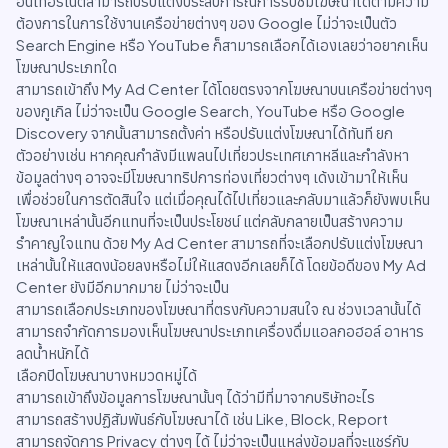
อินเทอร์เน็ตสามารถปรับแต่งประสบการณ์การรับชมโฆษณาได้ตามความ
ต้องการในการใช้งานเครือข่ายต่างๆ ของ Google ไม่ว่าจะเป็นตัว
Search Engine หรือ YouTube ก็สามารถเลือกได้เองเลยว่าอยากเห็น
โฆษณาประเภทใด
สามารถเข้าถึง My Ad Center ได้โดยตรงจากโฆษณาบนเครือข่ายต่างๆ
ของกูเกิล ไม่ว่าจะเป็น Google Search, YouTube หรือ Google
Discovery จากนั้นสามารถตั้งค่า หรือปรับแต่งโฆษณาได้ทันที ยก
ตัวอย่างเช่น หากคุณกำลังมีแพลนไปเที่ยวประเทศเกาหลีและกำลังหา
ข้อมูลต่างๆ อาจจะมีโฆษณาทริปการท่องเที่ยวต่างๆ เด้งเข้ามาให้เห็น
เพื่อช่วยในการตัดสินใจ แต่เมื่อคุณได้ไปเที่ยวและกลับมาแล้วก็ยังพบเห็น
โฆษณาเหล่านั้นอีกแทนที่จะเป็นประโยชน์ แต่กลับกลายเป็นสร้างความ
รำคาญใจแทน ด้วย My Ad Center สามารถที่จะเลือกปรับแต่งโฆษณา
เหล่านั้นให้แสดงน้อยลงหรือไม่ให้แสดงอีกเลยก็ได้ โดยข้อดีของ My Ad
Center ยังมีอีกมากมาย ไม่ว่าจะเป็น
สามารถเลือกประเภทของโฆษณาที่ตรงกับความสนใจ ณ ช่วงเวลานั้นได้
สามารถจำกัดการมองเห็นโฆษณาประเภทเครื่องดื่มแอลกอฮอล์ อาหาร
ลดน้ำหนักได้
เลือกปิดโฆษณาบางหมวดหมู่ได้
สามารถเข้าถึงข้อมูลการโฆษณานั้นๆ ได้ว่ามีที่มาจากบริษัทอะไร
สามารถสร้างปฏิสัมพันธ์กับโฆษณาได้ เช่น Like, Block, Report
สามารถจัดการ Privacy ต่างๆ ได้ ไม่ว่าจะเป็นแหล่งข้อมูลที่จะแชร์กับ