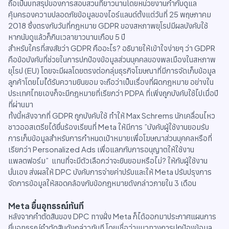
ถือเป็นบทสรุปของการสอบสวนที่ยาวนานโดยหน่วยงานกำกับดูแล
คุ้มครองความปลอดภัยข้อมูลของไอร์แลนด์ตั้งแต่วันที่ 25 พฤษภาคม
2018 ซึ่งตรงกับวันที่กฎหมาย GDPR ของสหภาพยุโรปมีผลบังคับใช้
หากนับดูแล้วก็กินเวลายาวนานเกือบ 5 ปี
สำหรับใครที่สงสัยว่า GDPR คืออะไร? อธิบายให้เข้าใจง่ายๆ ว่า GDPR
คือข้อบังคับที่ช่วยในการปกป้องข้อมูลส่วนบุคคลของพลเมืองในสหภาพ
ยุโรป (EU) โดยจะมีผลโดยตรงต่อกลุ่มธุรกิจโฆษณาที่มีการจัดเก็บข้อมูล
ลูกค้าโดยไมไ่ด้รับความยินยอม จะถือว่าเป็นเรื่องที่ผิดกฎหมาย อย่างใน
ประเทศไทยเองก็จะมีกฎหมายที่เรียกว่า PDPA ที่เพิ่งถูกบังคับใช้ไปเมื่อปี
ที่ผ่านมา
ทั้งนี้หลังจากที่ GDPR ถูกบังคับใช้ ทำให้ Max Schrems นักเคลื่อนไหว
ชาวออสเตรียได้ยื่นร้องเรียนที่ Meta ให้มีการ ”บังคับผู้ใช้งานยอมรับ
การเก็บข้อมูลสำหรับการกำหนดเป้าหมายเพื่อโฆษณาส่วนบุคคลหรือที่
เรียกว่า Personalized Ads เพื่อแลกกับการอนุญาตให้ใช้งาน
แพลตฟอร์ม” แทนที่จะมีตัวเลือกว่าจะยินยอมหรือไม่? ให้กับผู้ใช้งาน
นั่นเอง ส่งผลให้ DPC บังคับการจ่ายค่าปรับและให้ Meta ปรับปรุงการ
จัดการข้อมูลให้สอดคล้องกับข้อกฎหมายดังกล่าวภายใน 3 เดือน
Meta ยื่นอุทธรณ์ทันที
หลังจากคำตัดสินของ DPC ทางฝั่ง Meta ก็ได้ออกมาประกาศแผนการ
ยื่นอุทธรณ์คำตัดสินดังกล่าวทันที โดยเชื่อว่าแนวทางการปกป้องข้อมูล