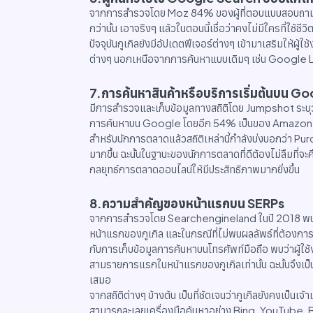
จากการสำรวจโดย Moz 84% ของผู้ที่ตอบแบบสอบถามนี้บ
กว่านั้น เอาจริงๆ แล้วในตอนนี้เชื่อว่าคงไม่มีใครที่ใช
ปัจจุบันกูเกิลยังมีอัปเดตฟีเจอร์ต่างๆ เข้ามาเสริมให้ผ
ต่างๆ นอกเหนือจากการค้นหาแบบเดิมๆ เช่น Google L
7.การค้นหาสินค้าหรือบริการเริ่มต้นบน G
มีการสำรวจและเก็บข้อมูลทางสถิติโดย Jumpshot ระบุว่า 
การค้นหาบน Google โดยอีก 54% เป็นของ Amazo
สำหรับนักการตลาดแล้วสถิติเหล่านี้กำลังบ่งบอกว่า Pur
มากขึ้น ฉะนั้นในฐานะของนักการตลาดที่ดีต้องไม่ลืมที่จะ
กลยุทธ์การตลาดออนไลน์ให้มีประสิทธิภาพมากยิ่งขึ้น
8.ความสำคัญของหน้าแรกบน SERPs
จากการสำรวจโดย Searchengineland ในปี 2018 พบว่าผู้
หน้าแรกของกูเกิล และในกรณีที่ไม่พบผลลัพธ์ที่ต้องการ
กับการเก็บข้อมูลการค้นหาบนโทรศัพท์มือถือ พบว่าผู้ใช
สามรายการแรกในหน้าแรกของกูเกิลเท่านั้น ฉะนั้นจึงเป็
เสมอ
จากสถิติต่างๆ ข้างต้น เป็นที่ชัดเจนว่ากูเกิลยังคงเป็
สามารถละเลยเครื่องมือค้นหาอย่าง Bing, YouTube, Ba