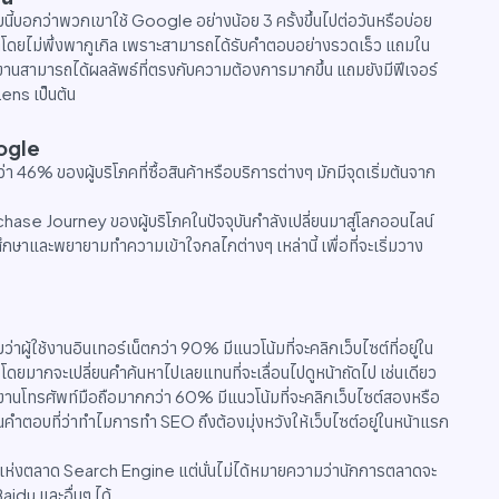
อกว่าพวกเขาใช้ Google อย่างน้อย 3 ครั้งขึ้นไปต่อวันหรือบ่อย
้ชีวิตโดยไม่พึ่งพากูเกิล เพราะสามารถได้รับคำตอบอย่างรวดเร็ว แถมใน
ู้ใช้งานสามารถได้ผลลัพธ์ที่ตรงกับความต้องการมากขึ้น แถมยังมีฟีเจอร์
ens เป็นต้น
oogle
46% ของผู้บริโภคที่ซื้อสินค้าหรือบริการต่างๆ มักมีจุดเริ่มต้นจาก
n
chase Journey ของผู้บริโภคในปัจจุบันกำลังเปลี่ยนมาสู่โลกออนไลน์
ศึกษาและพยายามทำความเข้าใจกลไกต่างๆ เหล่านี้ เพื่อที่จะเริ่มวาง
ใช้งานอินเทอร์เน็ตกว่า 90% มีแนวโน้มที่จะคลิกเว็บไซต์ที่อยู่ใน
โดยมากจะเปลี่ยนคำค้นหาไปเลยแทนที่จะเลื่อนไปดูหน้าถัดไป เช่นเดียว
้งานโทรศัพท์มือถือมากกว่า 60% มีแนวโน้มที่จะคลิกเว็บไซต์สองหรือ
นคำตอบที่ว่าทำไมการทำ SEO ถึงต้องมุ่งหวังให้เว็บไซต์อยู่ในหน้าแรก
นเจ้าแห่งตลาด Search Engine แต่นั่นไม่ได้หมายความว่านักการตลาดจะ
idu และอื่นๆ ได้