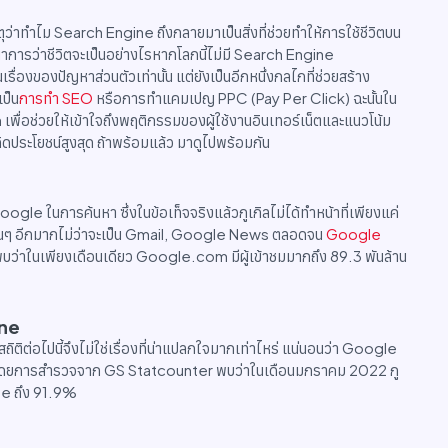
ตุว่าทำไม Search Engine ถึงกลายมาเป็นสิ่งที่ช่วยทำให้การใช้ชีวิตบน
ินตนาการว่าชีวิตจะเป็นอย่างไรหากโลกนี้ไม่มี Search Engine
่องของปัญหาส่วนตัวเท่านั้น แต่ยังเป็นอีกหนึ่งกลไกที่ช่วยสร้าง
เป็น
การทำ SEO
หรือการทำแคมเปญ PPC (Pay Per Click) ฉะนั้นใน
พื่อช่วยให้เข้าใจถึงพฤติกรรมของผู้ใช้งานอินเทอร์เน็ตและแนวโน้ม
ิดประโยชน์สูงสุด ถ้าพร้อมแล้ว มาดูไปพร้อมกัน
oogle ในการค้นหา ซึ่งในข้อเท็จจริงแล้วกูเกิลไม่ได้ทำหน้าที่เพียงแค่
อื่นๆ อีกมากไม่ว่าจะเป็น Gmail, Google News ตลอดจน
Google
ว่าในเพียงเดือนเดียว Google.com มีผู้เข้าชมมากถึง 89.3 พันล้าน
ine
 สถิติต่อไปนี้จึงไม่ใช่เรื่องที่น่าแปลกใจมากเท่าไหร่ แน่นอนว่า Google
e โดยการสำรวจจาก GS Statcounter พบว่าในเดือนมกราคม 2022 กู
ne ถึง 91.9%