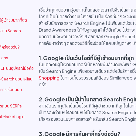
เชื่อว่าทุกคนอยากรู้อยากเห็นตลอดเวลา นั่นจึงเป็นสาเห
โลกที่เต็มไปด้วยคำถามนั้นง่ายขึ้น เป็นเรื่องที่ยากจะจ
ีผู้เข้าชมมากที่สุด
สำหรับนักการตลาด Search Engine ไม่เพียงแต่ช่วยในเรื
Brand Awareness ให้กับฐานลูกค้าได้อีกด้วย ไม่ว่าจะ
นตลาด Search
บทความนี้จะพามาเจาะลึก 8 สถิติของ Google Search เ
การค้นหาต่างๆ ตลอดจนวิธีที่จะช่วยให้แคมเปญต่างๆ เก
ครั้งต่อวัน?
1.Google เป็นเว็บไซต์ที่มีผู้เข้าชมมากที่สุด
 Lens
ในแต่ละวันผู้ใช้งานอินเทอร์เน็ตหลายพันล้านคนพึ่งพา G
rch บนอุปกรณ์มือถือ
เป็น Search Engine เพียงอย่างเดียว แต่ยังมีบริการ
Shopping
ในการเก็บรวบรวมสถิติของ Similarweb พบ
le Search บ่อยแค่ไหน
ครั้ง
ิการเริ่มต้นบน
2.Google เป็นผู้นำในตลาด Search Eng
จากข้อแรกกูเกิลเป็นเว็บไซต์ที่มีผู้เข้าชมมากที่สุดในโลก
แรกบน SERPs
นั้นครองตำแหน่งอันดับหนึ่งในตลาด Search Engin
l Marketing ที่
เกิลครองส่วนแบ่งการตลาดสำหรับกลุ่ม Search Engi
3.Google มีการค้นหากี่ครั้งต่อวัน?