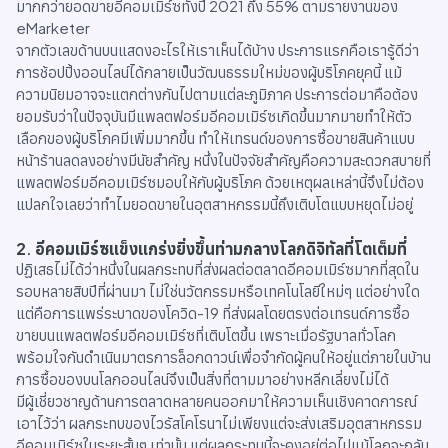
มากกว่ายอดขายอีคอมเมิร์ซทั้งปี 2021 ถึง 55% ตามรายงานของ
eMarketer
จากตัวเลขด้านบนแสดงอะไรให้เราเห็นได้บ้าง ประการแรกคือเรารู้ดีว่า
การช้อปปิ้งออนไลน์ได้กลายเป็นวัฒนธรรมใหม่ของผู้บริโภคยุคนี้ แม้
ความนิยมอาจจะแตกต่างกันไปตามแต่ละภูมิภาค ประการต่อมาคือต้อง
ยอมรับว่าในปัจจุบันมีแพลตฟอร์มอีคอมเมิร์ซเกิดขึ้นมากมายทำให้ตัว
เลือกของผู้บริโภคมีเพิ่มมากขึ้น ทำให้เทรนด์ของการซื้อขายสินค้าแบบ
หน้าร้านลดลงอย่างมีนัยสำคัญ หนึ่งในปัจจัยสำคัญคือความสะดวกสบายที่
แพลตฟอร์มอีคอมเมิร์ซมอบให้กับผู้บริโภค ด้วยเหตุผลเหล่านี้จึงไม่ต้อง
แปลกใจเลยว่าทำไมยอดขายในอุตสาหกรรมนี้ถึงเติบโตแบบหยุดไม่อยู่
2
.
อีคอมเมิร์ซแข็งแกร่งยิ่งขึ้นท่ามกลางโลกดิจิทัลที่โตเต็มที่
ปฏิเสธไม่ได้ว่าหนึ่งในผลกระทบที่ส่งผลต่อตลาดอีคอมเมิร์ซมากที่สุดใน
รอบหลายสิบปีที่ผ่านมา ไม่ใช่นวัตกรรมหรือเทคโนโลยีใหม่ๆ แต่อย่างใด
แต่คือการแพร่ระบาดของโควิด-19 ที่ส่งผลโดยตรงต่อเทรนด์การซื้อ
ขายบนแพลตฟอร์มอีคอมเมิร์ซที่เติบโตขึ้น เพราะเมื่อรัฐบาลทั่วโลก
พร้อมใจกันดำเนินมาตรการล็อกดาวน์เพื่อจำกัดผู้คนให้อยู่แต่ภายในบ้าน
การซื้อของบนโลกออนไลน์จึงเป็นสิ่งที่ตามมาอย่างหลีกเลี่ยงไม่ได้
มีผู้เชี่ยวชาญด้านการตลาดหลายคนออกมาให้ความเห็นเชิงคาดการณ์
เอาไว้ว่า ผลกระทบของไวรัสโคโรนาไม่เพียงแต่จะส่งเสริมอุตสาหกรรม
อีคอมเมิร์ซในระยะสั้นๆ เท่านั้น แต่ผลกระทบนี้จะคงอยู่ต่อไปแม้โลกจะกลับ