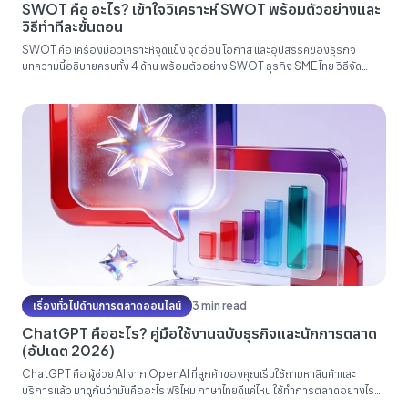
SWOT คือ อะไร? เข้าใจวิเคราะห์ SWOT พร้อมตัวอย่างและ
วิธีทำทีละขั้นตอน
SWOT คือ เครื่องมือวิเคราะห์จุดแข็ง จุดอ่อน โอกาส และอุปสรรคของธุรกิจ
บทความนี้อธิบายครบทั้ง 4 ด้าน พร้อมตัวอย่าง SWOT ธุรกิจ SME ไทย วิธีจัด
workshop ทีละขั้นตอน ข้อผิดพลาดที่เจอกันบ่อย และวิธีต่อยอดเป็นแผนการตลาด
ด้วย TOWS...
เรื่องทั่วไปด้านการตลาดออนไลน์
3 min read
ChatGPT คืออะไร? คู่มือใช้งานฉบับธุรกิจและนักการตลาด
(อัปเดต 2026)
ChatGPT คือ ผู้ช่วย AI จาก OpenAI ที่ลูกค้าของคุณเริ่มใช้ถามหาสินค้าและ
บริการแล้ว มาดูกันว่ามันคืออะไร ฟรีไหม ภาษาไทยดีแค่ไหน ใช้ทำการตลาดอย่างไร
และแบรนด์ต้องปรับตัวอย่างไรเพื่อไม่ให้หายไปจากคำตอบของ AI...