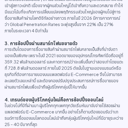
เข้าสู่สภาวะปกติ เนื่องจากผู้คนส่วนใหญ่ได้เข้าถึงความสะดวกสบาย ทำให้
มีแนวโน้มที่จะเกิดการเปลี่ยนแปลงพฤติกรรมส่วนใหญ่ของผู้คนไปสู่การ
ซื้อขายสินค้าผ่านโลกดิจิทัลอย่างถาวร ภายในปี 2026 มีการคาดการณ์
ว่า Global Penetration Rates จะพุ่งสูงขึ้นจาก 22% เป็น 27%
ภายในระยะเวลา 4 ปีเท่านั้น
3
.
การช้อปปิ้งผ่านสมาร์ทโฟนขยายตัว
การเติบโตของการซื้อขายสินค้าผ่านสมาร์ทโฟนกลายเป็นสิ่งที่น่าจับตา
มองเป็นพิเศษ เพราะในปี 2021 ยอดขายของอุปกรณ์โทรศัพท์มือถืออยู่ที่
359.32 พันล้านดอลลาร์ และคาดการณ์ว่าจะเพิ่มขึ้นกว่าสองเท่าโดยแตะ
ที่ 728.8 พันล้านดอลลาร์ ภายในปี 2025 ดังนั้นในฐานะของแบรนด์หรือ
ธุรกิจที่ต้องการขายของบนแพลตฟอร์ม E-Commerce จึงไม่สามารถ
ละเลยตัวเลขเหล่านี้ และต้องคอยปรับปรุงประสบการณ์การซื้อขายของ
ผ่านสมาร์ทโฟนเพื่อเข้าถึงผู้บริโภคกลุ่มนี้ให้มากขึ้น
4
.
เทรนด์ของผู้บริโภครุ่นใหม่คือการช้อปปิ้งออนไลน์
ในช่วงไม่กี่ปีที่ผ่านมา ผู้บริโภคทุกเพศทุกวัยเริ่มหันมาจับจ่ายใช้สอยผ่าน
แพลตฟอร์ม E-Commerce มากขึ้น อย่างไรก็ตามต้องยอมรับว่าเท
รนด์การซื้อของบนโลกออนไลน์เข้าถึงกลุ่มผู้บริโภครุ่นใหม่ที่มีอายุระหว่าง
25 – 40 ปีมากที่สุด