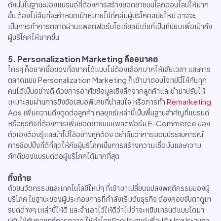
ดังนั้นในฐานะของแบรนด์ที่ต้องการสร้างยอดขายบนโลกออนไลน์ให้มาก
ขึ้น ต้องไม่ลืมที่จะกำหนดเป้าหมายไปที่กลุ่มผู้บริโภคสมัยใหม่ อาจจะ
เป็นการทำการตลาดผ่านแพลตฟอร์มโซเชียลมีเดียที่เป็นที่นิยมเพื่อเข้าถึง
ผู้บริโภคให้มากขึ้น
5.
Personalization Marketing คืออนาคต
ใครๆ ก็อยากซื้อของที่อยากได้แบบไม่ต้องเลือกมากให้เสียเวลา และการ
ตลาดแบบ Personalization Marketing ก็เข้ามาตอบโจทย์นี้ให้กับทุก
คนได้เป็นอย่างดี ด้วยการอาศัยข้อมูลเชิงลึกจากลูกค้าและนำมาปรับให้
เหมาะสมผ่านการยิงข้อเสนอพิเศษที่น่าสนใจ หรือการทำ
Remarketing
Ads เพิ่มความดึงดูดต่อลูกค้า กลยุทธ์เหล่านี้เป็นพื้นฐานสำคัญที่แบรนด์
หรือธุรกิจที่ต้องการเพิ่มยอดขายบนแพลตฟอร์ม E-Commerce ของ
ตัวเองต้องรู้และนำไปใช้อย่างถูกต้อง อย่าลืมว่าการมอบประสบการณ์
การช้อปปิ้งที่ดีที่สุดให้กับผู้บริโภคเป็นการสร้างความเชื่อมั่นและความ
ภักดีของแบรนด์ต่อผู้บริโภคได้มากที่สุด
ทิ้งท้าย
ด้วยนวัตกรรมและเทคโนโลยีใหม่ๆ ที่เข้ามาเปลี่ยนแปลงพฤติกรรมของผู้
บริโภค ในฐานะของผู้ประกอบการที่กำลังเริ่มต้นธุรกิจ ต้องคอยจับตาดูเท
รนด์ต่างๆ เหล่านี้ให้ดี และจำเอาไว้ให้ดีว่าไม่ว่าจะหยิบเทรนด์แบบใดมา
ปรับใช้กับกลยุทธ์การตลาด ให้ทำโดยมีจุดประสงค์เพื่อปรับปรุงประสบกา