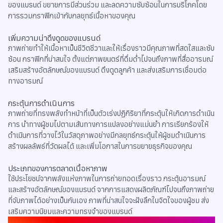
ของแบรนด์ ขยายการมีส่วนร่วม และลดความซับซ้อนในการบริโภคโดย
การรวมกราฟิกเข้ากับกลยุทธ์เนื้อหาของคุณ
เพิ่มความน่าดึงดูดของแบรนด์
ภาพถ่ายทำให้เนื้อหาเป็นชีวิตชีวาและให้เรื่องราวมีคุณภาพที่สดใสและซับ
ซ้อน กราฟิกที่น่าสนใจ ตั้งแต่ภาพยนตร์ที่ดื่มด่ำไปจนถึงภาพที่สื่ออารมณ์
เสริมสร้างอัตลักษณ์ของแบรนด์ ดึงดูดลูกค้า และส่งเสริมการเชื่อมต่อ
ทางอารมณ์
กระตุ้นการดำเนินการ
ภาพถ่ายที่ทรงพลังทำหน้าที่เป็นตัวเร่งปฏิกิริยาที่กระตุ้นให้เกิดการดำเนิน
การ นำทางผู้ชมไปตามเส้นทางการแปลงอย่างแม่นยำ การเรียกร้องให้
ดำเนินการที่วางไว้ในวัสดุภาพอย่างมีกลยุทธ์กระตุ้นให้ผู้ชมดำเนินการ
สร้างผลลัพธ์ที่วัดผลได้ และเพิ่มโอกาสในการขยายธุรกิจของคุณ
ประเภทของการตลาดเนื้อหาภาพ
ใช้ประโยชน์จากพลังแห่งภาพในการถ่ายทอดเรื่องราว กระตุ้นอารมณ์
และสร้างอัตลักษณ์ของแบรนด์ จากการแสดงผลิตภัณฑ์ไปจนถึงภาพถ่าย
ที่จับภาพได้อย่างเป็นกันเอง ภาพที่น่าสนใจจะฝังลึกในจิตใจของผู้ชม ส่ง
เสริมความนิยมและความทรงจำของแบรนด์