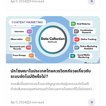
Apr 5, 2024
3 min read
หลักสำหรับธุรกิจที่ต้องการเชื่อมต่อกับลูกค้าในลักษณะที่ทันสมัย
และเน้นมือถือ แต่เพียงแค่มีบัญชี LINE ส่วนตัวอย่างเดียวไม่เพียง
พอเมื่อคุณพยายามสร้างกลุ่มผู้ติดตามที่มีส่วนร่วมและผลักดัน
ผลลัพธ์ทางธุรกิจที่แท้จริงในฐานะแบรนด์ เพื่อเข้าถึงชุดคุณสมบัติ
CONTENT MARKETING
ทางการค้าอันทรงพลังของ LINE – ตั้งแต่บัญชีอย่างเป็นทางการ ไป
จนถึงบอทสนทนา AI ไปจนถึงขั้นตอนการซื้อที่ผสานรวมและการ
วิเคราะห์ คุณจำเป็นต้องมีบัญชีธุรกิจ…
นักโฆษณาในประเทศไทยควรวิตกกังวลเกี่ยวกับ
ระบบอัตโนมัติหรือไม่?
การเพิ่มขึ้นอย่างรวดเร็วของปัญญาประดิษฐ์และระบบอัตโนมัติ
กำลังสั่นคลอนอุตสาหกรรมทั่วโลก และการโฆษณาก็ไม่ใช่ข้อยกเว้น
ตั้งแต่แพลตฟอร์มโฆษณาที่ขับเคลื่อนด้วย AI ไปจนถึงการปรับปรุง
แคมเปญแบบอัตโนมัติและการสร้างเนื้อหา เห็นได้ชัดว่าการเรียนรู้
Apr 5, 2024
3 min read
ของเครื่องจักรได้เข้ามามีบทบาทอย่างเป็นทางการในวงการการ