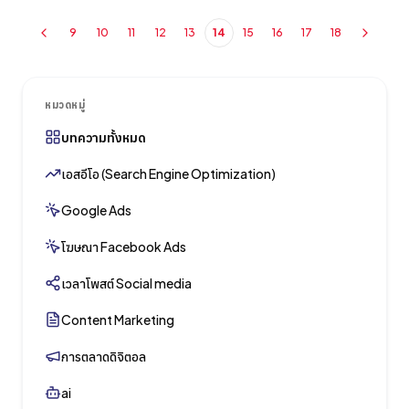
สัมพันธ์ที่ลึกซึ้ง ลดความเสี่ยงที่อาจเกิดขึ้น และแม้แต่ค้นพบข้อมูล
9
10
11
12
13
14
15
16
17
18
เชิงลึกเกี่ยวกับผลิตภัณฑ์และการตลาดที่เปลี่ยนแปลงไปได้อย่างไร?
ยินดีต้อนรับสู่การผงาดขึ้นของการรับฟังทางสังคม ซึ่งเป็นศาสตร์ที่
กำลังเปลี่ยนจากกลยุทธ์เฉพาะกลุ่มไปสู่เสาหลักสำคัญของกลยุทธ์
ดิจิทัลที่ครอบคลุมทุกด้าน มันแสดงถึงแบรนด์ที่ชาญฉลาดที่สุดที่
หมวดหมู่
เปลี่ยนจากการส่งเสริมตนเองแบบเห็นแก่ตัวไปสู่การสร้างความ
สอดคล้องของแบรนด์ที่เห็นอกเห็นใจซึ่งสอดคล้องกับความต้องการ
บทความทั้งหมด
และความปรารถนาที่แท้จริงของผู้ชม และไม่ใช่แค่การออกกำลังกาย
เอสอีโอ (Search Engine Optimization)
ประชาสัมพันธ์ที่ดูเหมือนไม่สำคัญ การรับฟังทางสังคมได้พัฒนาไปสู่
แนวทางปฏิบัติในการขุดเจาะข้อมูลที่ละเอียดอ่อนอย่างมาก – ซึ่ง
Google Ads
มอบความสามารถที่ไม่เคยมีมาก่อนให้กับแบรนด์ในการดึงสัญญาณ
คาดการณ์เพื่อปรับปรุงการเติบโตทางธุรกิจที่ยั่งยืน สำหรับแบรนด์
โฆษณา Facebook Ads
ทั้งที่ก่อตั้งและกำลังเติบโตเพื่อให้เกิดความสอดคล้องใน
ประเทศไทย…
เวลาโพสต์ Social media
Content Marketing
การตลาดดิจิตอล
ai