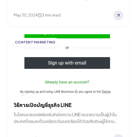
ความสำเร็จมานับครั้งไม่ถ้วน อย่างไรก็ตาม การสร้างเว็บไซต์ที่มี
คุณภาพต้องอาศัยกลยุทธ์การทำ SEO อย่างชาญฉลาด ส่งผลให้ใน
May 30, 2024
3 min read
แต่ละปีมีธุรกิจจำนวนไม่น้อยเลือกลงทุนกับการทำ SEO แล้วธุรกิจ
ของคุณควรทำ SEO หรือไม่? ในบทความนี้ Relevant Audience
จะพามาดู 9 ข้อดีของ SEO ซึ่งอาจช่วยให้ธุรกิจของคุณประสบ
ความสำเร็จได้มากกว่าที่เคย 9…
CONTENT MARKETING
วิธีการเปิดบัญชีธุรกิจ LINE
ในโลกของแอปพลิเคชันส่งข้อความ LINE ครองความเป็นผู้นำใน
ประเทศไทยและทั่วเอเชียตะวันออกเฉียงใต้ ด้วยสัดส่วนผู้ใช้งาน
อินเทอร์เน็ตชาวไทยประมาณ 77% และผู้ใช้งานที่ยังคงใช้งานอยู่
54 ล้านคนทั่วภูมิภาค ทำให้ LINE กลายเป็นแพลตฟอร์มการสื่อสาร