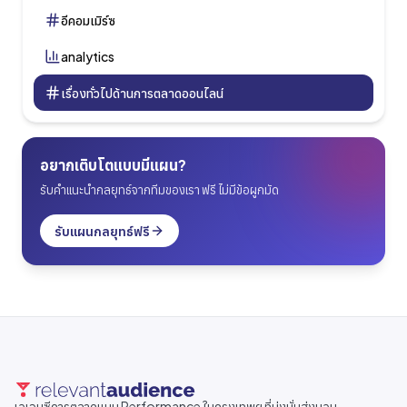
อีคอมเมิร์ซ
analytics
เรื่องทั่วไปด้านการตลาดออนไลน์
อยากเติบโตแบบมีแผน?
รับคำแนะนำกลยุทธ์จากทีมของเรา ฟรี ไม่มีข้อผูกมัด
รับแผนกลยุทธ์ฟรี
เอเจนซีการตลาดแบบ Performance ในกรุงเทพฯ ที่มุ่งมั่นส่งมอบ