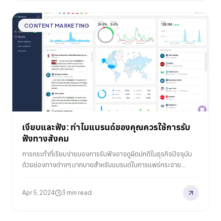
ไป แต่การวิเคราะห์กลยุทธ์และประสิทธิภาพของ PPC ของผู้เล่นราย
อื่น ๆ ในตลาดของคุณอย่างแข็งขัน? นั่นคือขั้นตอนแรกสู่การสร้าง
CONTENT MARKETING
โฆษณาที่ชาญฉลาดและรบกวนมากขึ้นของคุณเอง ด้วยการ
แยกแยะว่าคู่แข่งของคุณกำลังลงทุนที่ไหน ช่องทางใดที่ขับเคลื่อน
การเติบโตของพวกเขา และกลยุทธ์การกำหนดเป้าหมายผู้ชมแบบใด
ที่พวกเขานำมาใช้ คุณสามารถระบุโอกาสที่มีศักยภาพในการเอาชนะ
พวกเขาได้ แน่นอน การดำเนินการวิเคราะห์คู่แข่งอย่างละเอียดถี่ถ้วน
สำหรับ…
เงียบและฟัง: ทำไมแบรนด์ของคุณควรใช้การรับ
ฟังทางสังคม
การกระทำที่เรียบง่ายของการรับฟังอาจดูผิดปกติในธุรกิจปัจจุบัน
ด้วยช่องทางต่างๆ มากมายสำหรับแบรนด์ในการแพร่กระจาย
ข้อความทางการตลาดอย่างต่อเนื่อง มีแรงผลักดันที่ไม่อาจต้านทาน
ได้ที่จะต้องพูด โปรโมท และขายอยู่เสมอ แต่จะเกิดอะไรขึ้นถ้าเราบอก
Apr 5, 2024
3 min read
ว่าแบรนด์ที่ฉลาดที่สุดได้เริ่มพลิกโฉมพลวัตนั้นแล้ว? การลงทุนใน
การรับฟังอย่างจริงใจ – การดูดซับเสียงที่ไม่ผ่านการกรองของ
ลูกค้าและชุมชนของพวกเขา – ช่วยให้พวกเขาสามารถสร้างความ