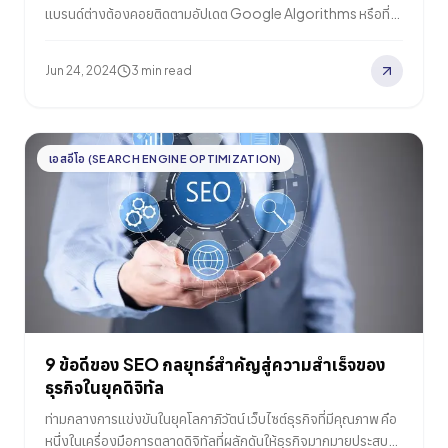
แบรนด์ต่างต้องคอยติดตามอัปเดต Google Algorithms หรือที่
เรียกว่า “Core Update” อย่างสม่ำเสมอ เพราะอัปเดตนั้นๆ อาจส่ง
ผลต่อการจัดอันดับเว็บไซต์นั่นเอง แล้วใน Core update เดือน
Jun 24, 2024
3 min read
มีนาคม 2024 ที่ผ่านมา ทาง Google ก็ได้กล่าวถึงนโยบาย…
เอสอีโอ (SEARCH ENGINE OPTIMIZATION)
9 ข้อดีของ SEO กลยุทธ์สำคัญสู่ความสำเร็จของ
ธุรกิจในยุคดิจิทัล
ท่ามกลางการแข่งขันในยุคโลกาภิวัตน์ เว็บไซต์ธุรกิจที่มีคุณภาพ คือ
หนึ่งในเครื่องมือการตลาดดิจิทัลที่ผลักดันให้ธุรกิจมากมายประสบ