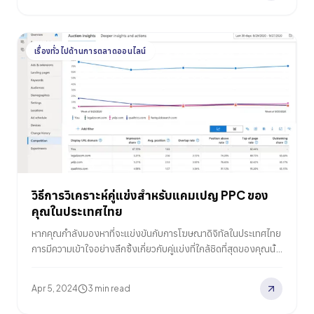
ตลาดดิจิทัลแล้ว สำหรับนักโฆษณาในประเทศไทย การเปลี่ยนแปลง
ทางเทคโนโลยีครั้งใหญ่เหล่านี้จุดประกายความคิดและความรู้สึก
มากมาย ความตื่นเต้นในศักยภาพของการโฆษณาที่ชาญฉลาดและมี
เรื่องทั่วไปด้านการตลาดออนไลน์
ประสิทธิภาพมากขึ้น ความกังวลเกี่ยวกับการพัฒนาทักษะและการ
ปรับเปลี่ยนกระบวนการ และสำหรับหลาย ๆ คน มีความสงบเยือกเย็น
แบบไทย ๆ ที่เรียกว่า “ใจเย็น” ในสถานการณ์ที่เปลี่ยนแปลงไป แต่
ภายใต้ปฏิกิริยาเบื้องผิวเหล่านี้ มีคำถามหลักที่นักโฆษณาทุกคนต้อง
เผชิญ นั่นคือ ในยุคแห่งระบบอัตโนมัติที่อิ่มตัว…
วิธีการวิเคราะห์คู่แข่งสำหรับแคมเปญ PPC ของ
คุณในประเทศไทย
หากคุณกำลังมองหาที่จะแข่งขันกับการโฆษณาดิจิทัลในประเทศไทย
การมีความเข้าใจอย่างลึกซึ้งเกี่ยวกับคู่แข่งที่ใกล้ชิดที่สุดของคุณนั้น
เป็นมากกว่าแค่ข่าวกรองทางธุรกิจที่ดี – มันเป็นข้อกำหนดในการ
ปฏิบัติงาน การไม่เฝ้าดูว่าคู่แข่งวางตำแหน่ง ข้อความ และเพิ่ม
Apr 5, 2024
3 min read
ประสิทธิภาพแคมเปญการคลิกตามการจ่ายเงิน (PPC) อย่างไร
หมายถึงการถูกจับได้โดยไม่ทันตั้งตัวเมื่อสนามแข่งขันเปลี่ยนแปลง