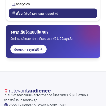
analytics
เรื่องทั่วไปด้านการตลาดออนไลน์
อยากเติบโตแบบมีแผน?
รับคำแนะนำกลยุทธ์จากทีมของเรา ฟรี ไม่มีข้อผูกมัด
รับแผนกลยุทธ์ฟรี
เอเจนซีการตลาดแบบ Performance ในกรุงเทพฯ ที่มุ่งมั่นส่งมอบ
ผลลัพธ์ให้กับธุรกิจของคุณ
2556, Building 66 Tower, Room.1802,