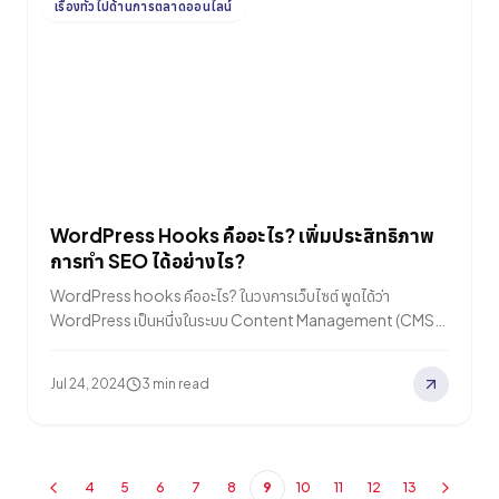
เรื่องทั่วไปด้านการตลาดออนไลน์
WordPress Hooks คืออะไร? เพิ่มประสิทธิภาพ
การทำ SEO ได้อย่างไร?
WordPress hooks คืออะไร? ในวงการเว็บไซต์ พูดได้ว่า
WordPress เป็นหนึ่งในระบบ Content Management (CMS)
ที่ได้รับความนิยมสูง ซึ่งมี Market Share มากกว่า 60% ทั่วโลก
เหตุผลหนึ่งอาจเป็นเพราะจำนวน Plugin แบบไม่เสียค่าใช้จ่ายที่มีให้
Jul 24, 2024
3 min read
เลือกใช้งานจำนวนมาก อย่างไรก็ตาม Plugin…
4
5
6
7
8
9
10
11
12
13