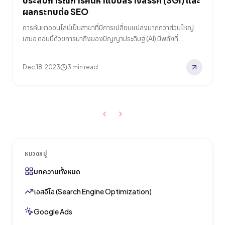
ประสบการณ์การค้นหาแบบสร้างสรรค์ (SGI) และ
ผลกระทบต่อ SEO
การค้นหาออนไลน์เป็นสาขาที่มีการเปลี่ยนแปลงมากกว่าส่วนใหญ่
เสมอ ตอนนี้ด้วยการมาถึงของปัญญาประดิษฐ์ (AI) มีพลังที่
เปลี่ยนแปลงไปอย่างมากกำลังดำเนินการอยู่ ที่แนวหน้าของการ
ปฏิวัติที่ขับเคลื่อนด้วย AI นี้คือ Search Generative Experience
Dec 18, 2023
3 min read
(SGE) ของ Google ในบทความนี้ เราแบ่งปันข้อมูลเชิงลึกของเรา
เกี่ยวกับส่วนเสริมเชิงทดลองนี้และสำรวจผลกระทบที่อาจเกิดขึ้นกับ
อนาคตของ SEO SGE คืออะไรใน SEO? SGE หรือ Search…
หมวดหมู่
บทความทั้งหมด
เอสอีโอ (Search Engine Optimization)
Google Ads