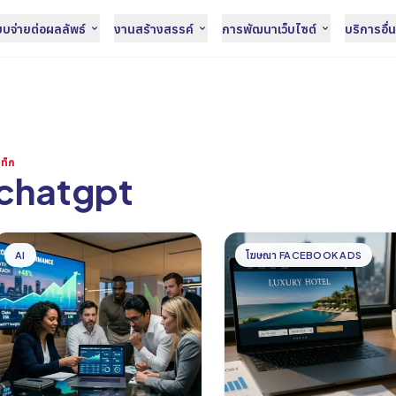
จ่ายต่อผลลัพธ์
งานสร้างสรรค์
การพัฒนาเว็บไซต์
บริการอื่
ท็ก
chatgpt
บทความ
AI
โฆษณา FACEBOOK ADS