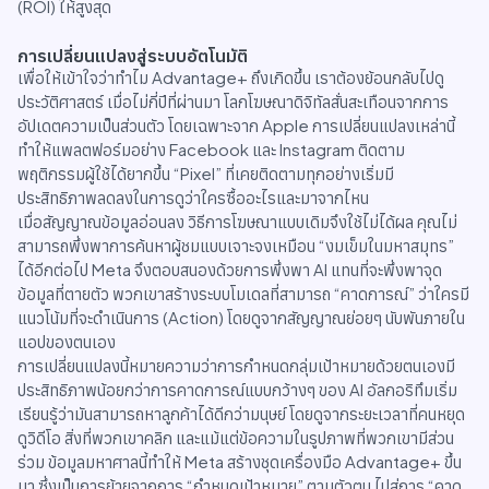
(ROI) ให้สูงสุด
การเปลี่ยนแปลงสู่ระบบอัตโนมัติ
เพื่อให้เข้าใจว่าทำไม Advantage+ ถึงเกิดขึ้น เราต้องย้อนกลับไปดู
ประวัติศาสตร์ เมื่อไม่กี่ปีที่ผ่านมา โลกโฆษณาดิจิทัลสั่นสะเทือนจากการ
อัปเดตความเป็นส่วนตัว โดยเฉพาะจาก Apple การเปลี่ยนแปลงเหล่านี้
ทำให้แพลตฟอร์มอย่าง Facebook และ Instagram ติดตาม
พฤติกรรมผู้ใช้ได้ยากขึ้น “Pixel” ที่เคยติดตามทุกอย่างเริ่มมี
ประสิทธิภาพลดลงในการดูว่าใครซื้ออะไรและมาจากไหน
เมื่อสัญญาณข้อมูลอ่อนลง วิธีการโฆษณาแบบเดิมจึงใช้ไม่ได้ผล คุณไม่
สามารถพึ่งพาการค้นหาผู้ชมแบบเจาะจงเหมือน “งมเข็มในมหาสมุทร”
ได้อีกต่อไป Meta จึงตอบสนองด้วยการพึ่งพา AI แทนที่จะพึ่งพาจุด
ข้อมูลที่ตายตัว พวกเขาสร้างระบบโมเดลที่สามารถ “คาดการณ์” ว่าใครมี
แนวโน้มที่จะดำเนินการ (Action) โดยดูจากสัญญาณย่อยๆ นับพันภายใน
แอปของตนเอง
การเปลี่ยนแปลงนี้หมายความว่าการกำหนดกลุ่มเป้าหมายด้วยตนเองมี
ประสิทธิภาพน้อยกว่าการคาดการณ์แบบกว้างๆ ของ AI อัลกอริทึมเริ่ม
เรียนรู้ว่ามันสามารถหาลูกค้าได้ดีกว่ามนุษย์ โดยดูจากระยะเวลาที่คนหยุด
ดูวิดีโอ สิ่งที่พวกเขาคลิก และแม้แต่ข้อความในรูปภาพที่พวกเขามีส่วน
ร่วม ข้อมูลมหาศาลนี้ทำให้ Meta สร้างชุดเครื่องมือ Advantage+ ขึ้น
มา ซึ่งเป็นการย้ายจากการ “กำหนดเป้าหมาย” ตามตัวตน ไปสู่การ “คาด