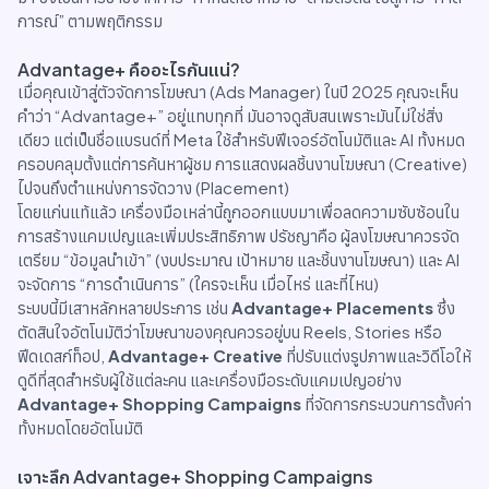
การณ์” ตามพฤติกรรม
Advantage+ คืออะไรกันแน่?
เมื่อคุณเข้าสู่ตัวจัดการโฆษณา (Ads Manager) ในปี 2025 คุณจะเห็น
คำว่า “Advantage+” อยู่แทบทุกที่ มันอาจดูสับสนเพราะมันไม่ใช่สิ่ง
เดียว แต่เป็นชื่อแบรนด์ที่ Meta ใช้สำหรับฟีเจอร์อัตโนมัติและ AI ทั้งหมด
ครอบคลุมตั้งแต่การค้นหาผู้ชม การแสดงผลชิ้นงานโฆษณา (Creative)
ไปจนถึงตำแหน่งการจัดวาง (Placement)
โดยแก่นแท้แล้ว เครื่องมือเหล่านี้ถูกออกแบบมาเพื่อลดความซับซ้อนใน
การสร้างแคมเปญและเพิ่มประสิทธิภาพ ปรัชญาคือ ผู้ลงโฆษณาควรจัด
เตรียม “ข้อมูลนำเข้า” (งบประมาณ เป้าหมาย และชิ้นงานโฆษณา) และ AI
จะจัดการ “การดำเนินการ” (ใครจะเห็น เมื่อไหร่ และที่ไหน)
ระบบนี้มีเสาหลักหลายประการ เช่น
Advantage+ Placements
ซึ่ง
ตัดสินใจอัตโนมัติว่าโฆษณาของคุณควรอยู่บน Reels, Stories หรือ
ฟีดเดสก์ท็อป,
Advantage+ Creative
ที่ปรับแต่งรูปภาพและวิดีโอให้
ดูดีที่สุดสำหรับผู้ใช้แต่ละคน และเครื่องมือระดับแคมเปญอย่าง
Advantage+ Shopping Campaigns
ที่จัดการกระบวนการตั้งค่า
ทั้งหมดโดยอัตโนมัติ
เจาะลึก Advantage+ Shopping Campaigns