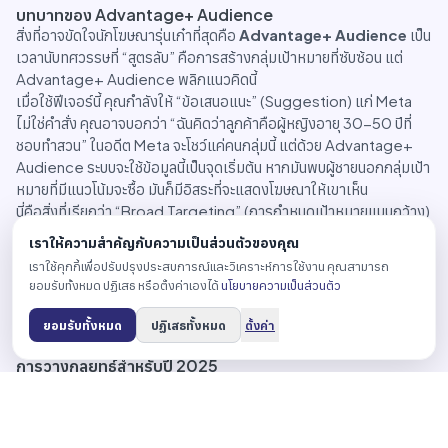
บทบาทของ Advantage+ Audience
สิ่งที่อาจขัดใจนักโฆษณารุ่นเก๋าที่สุดคือ
Advantage+ Audience
เป็น
เวลานับทศวรรษที่ “สูตรลับ” คือการสร้างกลุ่มเป้าหมายที่ซับซ้อน แต่
Advantage+ Audience พลิกแนวคิดนี้
เมื่อใช้ฟีเจอร์นี้ คุณกำลังให้ “ข้อเสนอแนะ” (Suggestion) แก่ Meta
ไม่ใช่คำสั่ง คุณอาจบอกว่า “ฉันคิดว่าลูกค้าคือผู้หญิงอายุ 30-50 ปีที่
ชอบทำสวน” ในอดีต Meta จะโชว์แค่คนกลุ่มนี้ แต่ด้วย Advantage+
Audience ระบบจะใช้ข้อมูลนี้เป็นจุดเริ่มต้น หากมันพบผู้ชายนอกกลุ่มเป้า
หมายที่มีแนวโน้มจะซื้อ มันก็มีอิสระที่จะแสดงโฆษณาให้เขาเห็น
นี่คือสิ่งที่เรียกว่า “Broad Targeting” (การกำหนดเป้าหมายแบบกว้าง)
ที่มีตาข่ายรองรับ ระบบจะใช้ข้อมูลมหาศาลเพื่อหาแพทเทิร์นที่มนุษย์มอง
เราให้ความสำคัญกับความเป็นส่วนตัวของคุณ
ไม่เห็น ซึ่งช่วยลด CPM (ต้นทุนต่อการแสดงผล 1,000 ครั้ง) เพราะเมื่อ
เราใช้คุกกี้เพื่อปรับปรุงประสบการณ์และวิเคราะห์การใช้งาน คุณสามารถ
คุณเปิดกว้าง อัลกอริทึมสามารถค้นหา Conversion ที่ถูกที่สุดได้ง่ายขึ้น
ยอมรับทั้งหมด ปฏิเสธ หรือตั้งค่าเองได้
นโยบายความเป็นส่วนตัว
การยอมรับการกำหนดเป้าหมายแบบกว้างจึงสำคัญมากสำหรับการขยาย
งบประมาณ (Scale)
ยอมรับทั้งหมด
ปฏิเสธทั้งหมด
ตั้งค่า
การวางกลยุทธ์สำหรับปี 2025
โครงสร้างบัญชีโฆษณาที่ประสบความสำเร็จในปี 2025 นั้นเรียบง่ายอย่าง
น่าประหลาดใจ โครงสร้างที่ซับซ้อนที่มีหลายแคมเปญมักจะทำลาย
ประสิทธิภาพเพราะมันทำให้ข้อมูลกระจายตัว