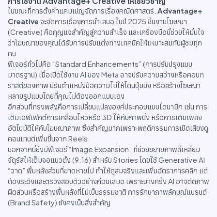
การใช้งาน Advantage+ Creative ให้เชี่ยวชาญ
ในขณะที่การตั้งค่าแคมเปญจัดการเรื่องคณิตศาสตร์,
Advantage+
Creative
จะจัดการเรื่องการนำเสนอ ในปี 2025 ชิ้นงานโฆษณา
(Creative) คือกุญแจสำคัญสู่ความสำเร็จ และเครื่องมือนี้ช่วยให้มั่นใจ
ว่าโฆษณาของคุณได้รับการปรับแต่งทางเทคนิคให้เหมาะสมกับผู้ชมทุก
คน
ฟีเจอร์ทั่วไปคือ “Standard Enhancements” (การปรับปรุงแบบ
มาตรฐาน) เมื่อเปิดใช้งาน AI ของ Meta อาจปรับความสว่างหรือคอนท
ราสต์ของภาพ ปรับตำแหน่งข้อความไม่ให้โดนปุ่มบัง หรือสร้างโฆษณา
หลายรูปแบบโดยที่คุณไม่ต้องออกแบบเอง
อีกส่วนที่ทรงพลังคือการเปลี่ยนแปลงองค์ประกอบแบบไดนามิก เช่น การ
เติมเอฟเฟกต์การเคลื่อนไหวหรือ 3D ให้กับภาพนิ่ง หรือการเติมเพลง
อัตโนมัติให้กับโฆษณาภาพ ซึ่งสำคัญมากเพราะพฤติกรรมการเปิดเสียงดู
คอนเทนต์เพิ่มขึ้นจาก Reels
นอกจากนี้ยังมีฟีเจอร์ “Image Expansion” ที่ช่วยขยายภาพสี่เหลี่ยม
จัตุรัสให้เต็มจอแนวตั้ง (9:16) สำหรับ Stories โดยใช้ Generative AI
“วาด” พื้นหลังส่วนที่ขาดหายไป ทำให้ดูสมจริงและเพิ่มอัตราการคลิก แต่
ต้องระวังและตรวจสอบตัวอย่างก่อนเสมอ เพราะบางครั้ง AI อาจตัดภาพ
ผิดส่วนหรือสร้างพื้นหลังที่ไม่เป็นธรรมชาติ การรักษาภาพลักษณ์แบรนด์
(Brand Safety) ยังคงเป็นสิ่งสำคัญ