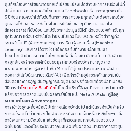
ภูมิทัศน์ของการโฆษณาดิจิทัลได้เปลี่ยนแปลงไปอย่างมหาศาลในช่วงไม่กี่
ปีที่ผ่านมา หากคุณเคยยิงโฆษณาบน Facebook หรือ Instagram เมื่อ
5 ปีก่อน คุณคงจำได้ถึงวันที่เราสามารถควบคุมทุกอย่างได้อย่างละเอียด
คุณอาจใช้เวลาหลายชั่วโมงในการปรับช่วงอายุ ค้นหาความสนใจ
(Interests) ที่ซับซ้อน และปรับราคาประมูล (Bid) ด้วยตนเองสำหรับทุก
ชุดโฆษณา แต่วันเหล่านั้นได้ผ่านพ้นไปแล้ว ในปี 2025 หัวใจสำคัญคือ
ระบบอัตโนมัติ (Automation), การเรียนรู้ของเครื่อง (Machine
Learning) และการไว้วางใจให้อัลกอริทึมทำงานหนักแทนเรา
ในยุคใหม่นี้ นักการตลาดไม่ใช่แค่คนซื้อสื่อโฆษณาอีกต่อไป แต่คือผู้วาง
กลยุทธ์เชิงสร้างสรรค์ที่ป้อนข้อมูลให้กับเครื่องจักรที่ชาญฉลาด
แพลตฟอร์มที่เรารู้จักกันในชื่อ Meta ได้ทุ่มงบประมาณหลายพันล้าน
ดอลลาร์ไปกับปัญญาประดิษฐ์ (AI) เพื่อก้าวข้ามอุปสรรคด้านความเป็น
ส่วนตัวและการสูญเสียสัญญาณข้อมูล ผลลัพธ์คือชุดเครื่องมือที่เปลี่ยน
วิธีการทำ
โฆษณาโซเชียลมีเดีย
ไปโดยสิ้นเชิง นี่คือจุดที่เราจะแนะนำแนวคิด
หลักของการตลาดแบบเน้นผลลัพธ์สมัยใหม่:
Meta AI Ads: คู่มือสู่
ระบบอัตโนมัติ Advantage+
การเข้าใจชุดเครื่องมือนี้ไม่ใช่ทางเลือกอีกต่อไป แต่เป็นสิ่งจำเป็นสำหรับ
การอยู่รอด ไม่ว่าคุณจะเป็นเจ้าของธุรกิจขนาดเล็กหรือนักยิงโฆษณามือ
อาชีพ บทความนี้จะเป็นแหล่งข้อมูลที่ครอบคลุมทุกแง่มุมของระบบ
อัตโนมัตินี้ และวิธีใช้ประโยชน์จากมันเพื่อเพิ่มผลตอบแทนจากการลงทุน