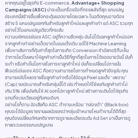
หากคุณอยู่ในธุรกิจ E-commerce,
Advantage+ Shopping
Campaigns (ASC)
น่าจะเป็นเครื่องมือที่ทรงพลังที่สุด แคมเปญ
ประเภทนี้สร้างขึ้นเพื่อกระตุ้นยอดขายโดยเฉพาะ ในอดีตคุณอาจต้อง
สร้าง 5 แคมเปญแยกกันสำหรับลูกค้าใหม่และลูกค้าเก่า แต่ ASC รวมทุก
อย่างไว้ในแคมเปญเดียวที่กระชับ
ความมหัศจรรย์ของ ASC อยู่ที่ความยืดหยุ่น มันไม่ได้แยกลูกค้าใหม่ออก
จากลูกค้าเก่าอย่างเด็ดขาดในแบบดั้งเดิม แต่ใช้ Machine Learning
เพื่อหาเส้นทางที่คุ้มค่าที่สุดในการเกิด Conversion ถ้าอัลกอริทึมเห็น
ว่าการโชว์โฆษณาให้ลูกค้าเก่าเป็นวิธีที่ถูกที่สุดในการได้ยอดขายวันนี้ มันก็
จะทำ หรือถ้าเห็นโอกาสในการหาลูกค้าใหม่ มันก็จะเปลี่ยนไปทางนั้น
ฟีเจอร์เด่นของ ASC คือความสามารถในการกำหนดลูกค้าปัจจุบัน คุณ
สามารถอัปโหลดรายชื่อลูกค้าเก่าหรือใช้ข้อมูล Pixel และตั้ง “เพดาน”
(Cap) งบประมาณสำหรับกลุ่มนี้ได้ เช่น กำหนดให้ใช้งบกับลูกค้าเก่าไม่
เกิน 5% เพื่อบังคับให้ AI ออกไปหาลูกค้าใหม่ สร้างการเติบโตให้ธุรกิจ
แทนที่จะวนเวียนอยู่กับคนเดิมๆ
อย่างไรก็ตาม ข้อเสียคือ ASC ทำงานเหมือน “กล่องดำ” (Black box)
คุณจะได้ข้อมูลรายงานผลน้อยลงว่ากลุ่มเป้าหมายไหนทำงานได้ดีที่สุด
คุณต้องเปลี่ยนทัศนคติจากการดูรายละเอียดระดับ Ad Set มาเป็นการดู
ภาพรวมของแคมเปญแทน