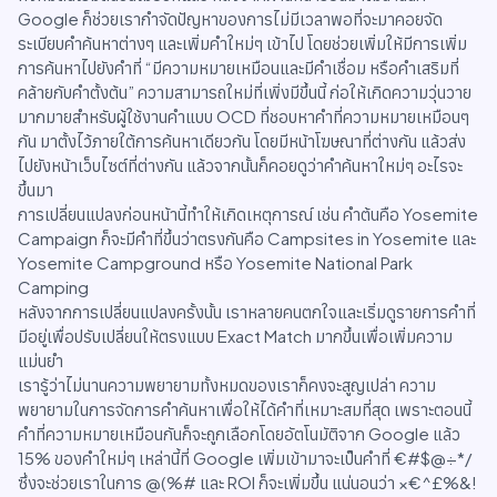
Google ก็ช่วยเรากำจัดปัญหาของการไม่มีเวลาพอที่จะมาคอยจัด
ระเบียบคำค้นหาต่างๆ และเพิ่มคำใหม่ๆ เข้าไป โดยช่วยเพิ่มให้มีการเพิ่ม
การค้นหาไปยังคำที่ “มีความหมายเหมือนและมีคำเชื่อม หรือคำเสริมที่
คล้ายกับคำตั้งต้น” ความสามารถใหม่ที่เพิ่งมีขึ้นนี้ ก่อให้เกิดความวุ่นวาย
มากมายสำหรับผู้ใช้งานคำแบบ OCD ที่ชอบหาคำที่ความหมายเหมือนๆ
กัน มาตั้งไว้ภายใต้การค้นหาเดียวกัน โดยมีหน้าโฆษณาที่ต่างกัน แล้วส่ง
ไปยังหน้าเว็บไซต์ที่ต่างกัน แล้วจากนั้นก็คอยดูว่าคำค้นหาใหม่ๆ อะไรจะ
ขึ้นมา
การเปลี่ยนแปลงก่อนหน้านี้ทำให้เกิดเหตุการณ์ เช่น คำต้นคือ Yosemite
Campaign ก็จะมีคำที่ขึ้นว่าตรงกันคือ Campsites in Yosemite และ
Yosemite Campground หรือ Yosemite National Park
Camping
หลังจากการเปลี่ยนแปลงครั้งนั้น เราหลายคนตกใจและเริ่มดูรายการคำที่
มีอยู่เพื่อปรับเปลี่ยนให้ตรงแบบ Exact Match มากขึ้นเพื่อเพิ่มความ
แม่นยำ
เรารู้ว่าไม่นานความพยายามทั้งหมดของเราก็คงจะสูญเปล่า ความ
พยายามในการจัดการคำค้นหาเพื่อให้ได้คำที่เหมาะสมที่สุด เพราะตอนนี้
คำที่ความหมายเหมือนกันก็จะถูกเลือกโดยอัตโนมัติจาก Google แล้ว
15% ของคำใหม่ๆ เหล่านี้ที่ Google เพิ่มเข้ามาจะเป็นคำที่ €#$@÷*/
ซึ่งจะช่วยเราในการ @(%# และ ROI ก็จะเพิ่มขึ้น แน่นอนว่า ×€^£%&!