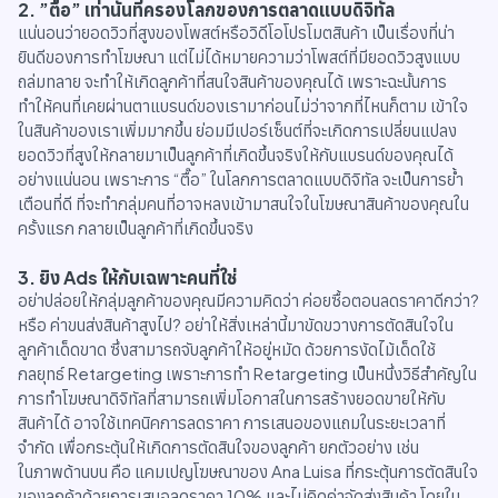
2. ”ตื๊อ” เท่านั้นที่ครองโลกของการตลาดแบบดิจิทัล
แน่นอนว่ายอดวิวที่สูงของโพสต์หรือวิดีโอโปรโมตสินค้า เป็นเรื่องที่น่า
ยินดีของการทำโฆษณา แต่ไม่ได้หมายความว่าโพสต์ที่มียอดวิวสูงแบบ
ถล่มทลาย จะทำให้เกิดลูกค้าที่สนใจสินค้าของคุณได้ เพราะฉะนั้นการ
ทำให้คนที่เคยผ่านตาแบรนด์ของเรามาก่อนไม่ว่าจากที่ไหนก็ตาม เข้าใจ
ในสินค้าของเราเพิ่มมากขึ้น ย่อมมีเปอร์เซ็นต์ที่จะเกิดการเปลี่ยนแปลง
ยอดวิวที่สูงให้กลายมาเป็นลูกค้าที่เกิดขึ้นจริงให้กับแบรนด์ของคุณได้
อย่างแน่นอน เพราะการ “ตื๊อ” ในโลกการตลาดแบบดิจิทัล จะเป็นการย้ำ
เตือนที่ดี ที่จะทำกลุ่มคนที่อาจหลงเข้ามาสนใจในโฆษณาสินค้าของคุณใน
ครั้งแรก กลายเป็นลูกค้าที่เกิดขึ้นจริง
3. ยิง Ads ให้กับเฉพาะคนที่ใช่
อย่าปล่อยให้กลุ่มลูกค้าของคุณมีความคิดว่า ค่อยซื้อตอนลดราคาดีกว่า?
หรือ ค่าขนส่งสินค้าสูงไป? อย่าให้สิ่งเหล่านี้มาขัดขวางการตัดสินใจใน
ลูกค้าเด็ดขาด ซึ่งสามารถจับลูกค้าให้อยู่หมัด ด้วยการงัดไม้เด็ดใช้
กลยุทธ์ Retargeting เพราะการทำ Retargeting เป็นหนึ่งวิธีสำคัญใน
การทำโฆษณาดิจิทัลที่สามารถเพิ่มโอกาสในการสร้างยอดขายให้กับ
สินค้าได้ อาจใช้เทคนิคการลดราคา การเสนอของแถมในระยะเวลาที่
จำกัด เพื่อกระตุ้นให้เกิดการตัดสินใจของลูกค้า ยกตัวอย่าง เช่น
ในภาพด้านบน คือ แคมเปญโฆษณาของ Ana Luisa ที่กระตุ้นการตัดสินใจ
ของลูกค้าด้วยการเสนอลดราคา 10% และไม่คิดค่าจัดส่งสินค้า โดยใน