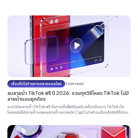
เรื่องทั่วไปด้านการตลาดออนไลน์
3 min read
ลบลายน้ำ TikTok ฟรี ปี 2026: รวมทุกวิธีโหลด TikTok ไม่มี
ลายน้ำแบบถูกต้อง
รวมวิธีลบลายน้ำ TikTok ฟรี ทั้งการเก็บไฟล์ต้นฉบับ เครื่องมือของ TikTok เว็บ
โหลดคลิปไม่มีลายน้ำ แอพลบลายน้ำ และเทคนิค CapCut พร้อมเรื่องลิขสิทธิ์ที่ต้อง
เคลียร์ให้ชัดก่อนนำคลิปไปรีโพสต์ลง Reels และ Shorts...