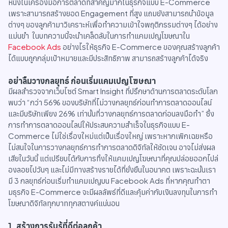
หนึ่งในเครื่องมือการตลาดที่สำคัญมากในธุรกิจแบบ E-Commerce
เพราะสามารถสร้างยอด Engagement ที่สูง แถมยังสามารถนำข้อมูล
ต่างๆ ของลูกค้ามาวิเคราะห์เพื่อทำความเข้าใจพฤติกรรมต่างๆ ได้อย่าง
แม่นยำ ในบทความนี้จะนำเคล็ดลับในการทำแคมเปญโฆษณาใน
Facebook Ads
อย่างไรให้ธุรกิจ E-Commerce ของคุณสร้างลูกค้า
ได้แบบถูกกลุ่มเป้าหมายและมีประสิทธิภาพ สามารถสร้างลูกค้าได้จริง
อย่าลืมวางกลยุทธ์ ก่อนเริ่มแคมเปญโฆษณา
มีผลสำรวจจากเว็บไซต์ Smart Insight ที่ปรึกษาด้านการตลาดระดับโลก
พบว่า “กว่า 56% ของบริษัทที่ไม่วางกลยุทธ์ก่อนทำการตลาดออนไลน์
และมีบริษัทเพียง 26% เท่านั้นที่วางกลยุทธ์การตลาดก่อนลงมือทำ” ซึ่ง
การทำการตลาดออนไลน์ให้ประสบความสำเร็จในธุรกิจแบบ E-
Commerce ไม่ใช่เรื่องใหม่แต่เป็นเรื่องใหญ่ เพราะหากเพิกเฉยหรือ
ไม่สนใจในการวางกลยุทธ์การทำการตลาดดิจิทัลให้ชัดเจน อาจไม่ส่งผล
เสียในวันนี้ แต่เปรียบได้กับการทิ้งให้แคมเปญโฆษณาที่คุณปล่อยออกไปล่
องลอยไปวันๆ และไม่มีทางสร้างรายได้ที่ยั่งยืนในอนาคต เพราะฉะนั้นเรา
มี 3 กลยุทธ์ก่อนเริ่มทำแคมเปญบน Facebook Ads ที่หากคุณทำตา
มธุรกิจ E-Commerce จะมีผลลัพธ์ที่ดีและคุ้มค่ากับเงินลงทุนในการทำ
โฆษณาดิจิทัลทุกบาททุกสตางค์แน่นอน
1. สร้างการรับรู้ที่ดีต่อลูกค้า