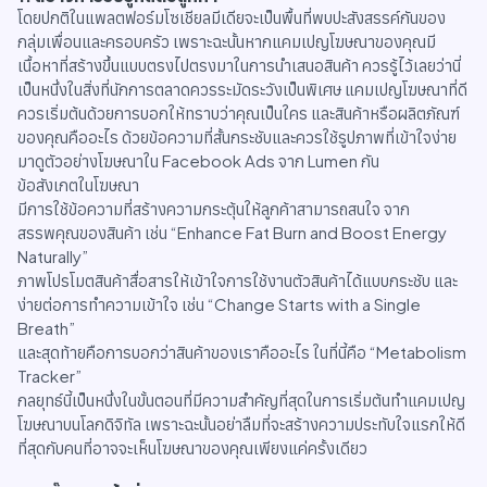
โดยปกติในแพลตฟอร์มโซเชียลมีเดียจะเป็นพื้นที่พบปะสังสรรค์กันของ
กลุ่มเพื่อนและครอบครัว เพราะฉะนั้นหากแคมเปญโฆษณาของคุณมี
เนื้อหาที่สร้างขึ้นแบบตรงไปตรงมาในการนำเสนอสินค้า ควรรู้ไว้เลยว่านี่
เป็นหนึ่งในสิ่งที่นักการตลาดควรระมัดระวังเป็นพิเศษ แคมเปญโฆษณาที่ดี
ควรเริ่มต้นด้วยการบอกให้ทราบว่าคุณเป็นใคร และสินค้าหรือผลิตภัณฑ์
ของคุณคืออะไร ด้วยข้อความที่สั้นกระชับและควรใช้รูปภาพที่เข้าใจง่าย
มาดูตัวอย่างโฆษณาใน Facebook Ads จาก Lumen กัน
ข้อสังเกตในโฆษณา
มีการใช้ข้อความที่สร้างความกระตุ้นให้ลูกค้าสามารถสนใจ จาก
สรรพคุณของสินค้า เช่น “Enhance Fat Burn and Boost Energy
Naturally”
ภาพโปรโมตสินค้าสื่อสารให้เข้าใจการใช้งานตัวสินค้าได้แบบกระชับ และ
ง่ายต่อการทำความเข้าใจ เช่น “Change Starts with a Single
Breath”
และสุดท้ายคือการบอกว่าสินค้าของเราคืออะไร ในที่นี้คือ “Metabolism
Tracker”
กลยุทธ์นี้เป็นหนึ่งในขั้นตอนที่มีความสำคัญที่สุดในการเริ่มต้นทำแคมเปญ
โฆษณาบนโลกดิจิทัล เพราะฉะนั้นอย่าลืมที่จะสร้างความประทับใจแรกให้ดี
ที่สุดกับคนที่อาจจะเห็นโฆษณาของคุณเพียงแค่ครั้งเดียว