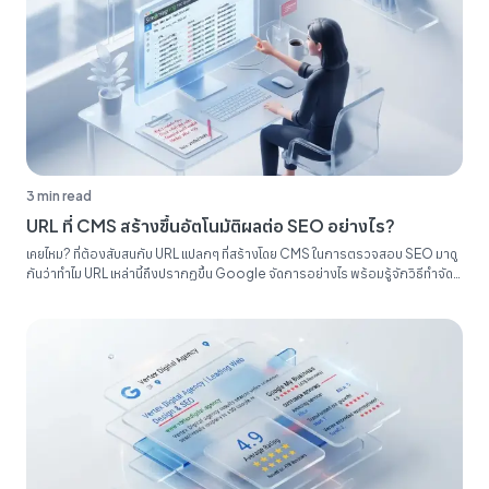
3 min read
URL ที่ CMS สร้างขึ้นอัตโนมัติผลต่อ SEO อย่างไร?
เคยไหม? ที่ต้องสับสนกับ URL แปลกๆ ที่สร้างโดย CMS ในการตรวจสอบ SEO มาดู
กันว่าทำไม URL เหล่านี้ถึงปรากฏขึ้น Google จัดการอย่างไร พร้อมรู้จักวิธีทำจัด
ระเบียบรายงาน SEO ของคุณ...