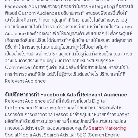
Facebook Ads เทคนิคง่ายๆ ที่ควรทำในการ Retargeting คือการใช้
ฟีเจอร์ Custom Audiences อธิบายการทำงานของฟีเจอร์นี้เพื่อให้
เข้าใจสั้นๆ คือ การกำหนดกลุ่มลูกค้าที่มีความสนใจในสินค้าของเราอยู่
แล้วแต่ยังตัดสินใจไม่ได้ เราแค่รวบรวมกลุ่มคนเหล่านั้นมาเป็น Custom
Audience และทำโฆษณาเพื่อให้ข้อมูลสินค้าเพิ่มเติมอีกที เพื่อกระตุ้นให้
เกิดการตัดสินใจ เปรียบได้กับการทำกลุ่มเป้าหมายให้แคบลง แต่คุณภาพ
ดีขึ้น ทำให้การลงทุนในแคมเปญโฆษณาถูกใช้ไปอย่างคุ้มค่า
เป็นอย่างไรกันบ้าง สำหรับ 3 กลยุทธ์ที่ถ้าได้รู้ก่อน ก็จะช่วยให้คุณสามารถ
วางแผนการสร้างแคมเปญโฆษณาดิจิทัลที่เหมาะสมกับธุรกิจ E-
Commerce ได้อย่างคุ้มค่าและมีผลลัพธ์ที่ดีอย่างแน่นอน หากสนใจใน
การทำการตลาดดิจิทัล แต่ยังไม่รู้ว่าจะเริ่มต้นอย่างไร ปรึกษาเราได้ที่
Relevant Audience
รับปรึกษาการทำ Facebook Ads ที่ Relevant Audience
Relevant Audience บริษัทที่ให้บริการเกี่ยวกับ Digital
Performance Marketing Agency โดยมีเป้าหมายหลักเพื่อให้
บริการด้านการตลาดดิจิทัล ให้ธุรกิจเข้าถึงกลุ่มเป้าหมายที่กำลังมองหา
ผลิตภัณฑ์หรือบริการในเวลา สถานที่ และอุปกรณ์ที่เหมาะสม ผ่านช่อง
ทางออนไลน์ต่างๆ บริการของเราครอบคลุมทั้ง
Search Marketing
,
Social Media Ads, Search Ads และ SEO (Search Engine