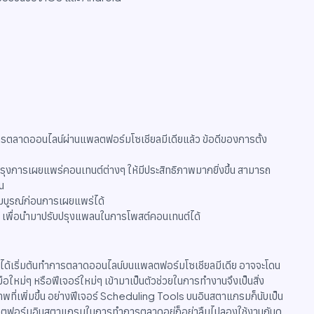
ารตลาดออนไลน์ผ่านแพลตฟอร์มโซเชียลมีเดียแล้ว ข้อดีของการตั้ง
บปรุงการเผยแพร่คอนเทนต์ต่างๆ ให้มีประสิทธิภาพมากยิ่งขึ้น สามารถ
น
บูรณ์ก่อนการเผยแพร่ได้
ต์ เพื่อนำมาปรับปรุงแพลนในการโพสต์คอนเทนต์ได้
ม่ได้เริ่มต้นทำการตลาดออนไลน์บนแพลตฟอร์มโซเชียลมีเดีย อาจจะโดน
งมือใหม่ๆ หรือฟีเจอร์ใหม่ๆ เข้ามาเป็นตัวช่วยในการทำงานจึงเป็นสิ่ง
พที่เพิ่มขึ้น อย่างฟีเจอร์ Scheduling Tools บนอินสตาแกรมก็นับเป็น
งานแพลตฟอร์มอินสตาแกรมในการทำการตลาดอยู่ก็อย่าลืมไปลองใช้งานกันดู