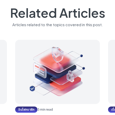
Related Articles
Articles related to the topics covered in this post.
อินโฟกราฟิก
3 min read
เร