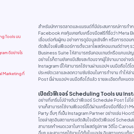
สำหรับนักการตลาดและแบรนด์ที่มีประสบการณ์การทำก
Facebook คงคุ้นเคยกับเครื่องมือฟรีที่ชื่อว่า Meta 
ing Tools บน
เชื่อมต่อกับผู้คน อย่างการดูข้อมูลเชิงลึก หรือการตอบ
ตัดสินใจเพิ่มฟีเจอร์การตั้งเวลาโพสต์คอนเทนต์ต่างๆ รว
Business Suite ให้สามารถรันคอนเทนต์หรือแคมเปญต่า
gram ดีอย่างไร
อย่างไรก็ตามยังคงมีเสียงสะท้อนจากผู้ใช้งานมาอย่างต่
Instagram นี้ให้สามารถใช้งานผ่านแอปฯ บนมือถือได้โด
ประหยัดเวลาและลดความซับซ้อนในการทำงาน ทำให้ล่าสุ
l Marketing ที่
Post นี้ผ่านแอปฯ บนมือถือได้แล้ว รายละเอียดทั้งหมด
เปิดตัวฟีเจอร์ Scheduling Tools บน In
อย่างที่เกริ่นไปข้างต้นว่าฟีเจอร์ Schedule Post ไม่ใ
งานก็สามารถใช้งานฟีเจอร์นี้ได้ผ่านเครื่องมือที่ชื่อว่า
Party อื่นๆ ที่เป็น Instagram Partner อย่างเช่น Hoo
โดยล่าสุดอินสตาแกรมตัดสินใจเปิดตัวฟีเจอร์ Scheduli
สามารถกำหนดเวลาในการโพสต์รูปภาพ วิดีโอ Carousel ไป
อื่นๆ และสามารถใช้งานได้ทั้งในแอปฯ อินสตาแกรมทั้ง