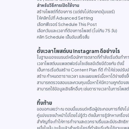
สำหรับวิธีการเปิดใช้งาน
สร้างโพสต์ที่ต้องการ (แต่ยังไม่ต้องกดปุ่มแชร์)
ให้คลิกไปที่ Advanced Setting
เลือกฟีเจอร์ Schedule This Post
เลือกวันและเวลาที่ต้องการโพสต์ (ไมเ่กิน 75 วัน)
คลิก Schedule เป็นอันเสร็จสิ้น
ตั้งเวลาโพสต์บน Instagram ดีอย่างไร
ในฐานะของแบรนด์หรือนักการตลาดที่กำลังเริ่มต้นทำก
เวลาโพสต์บนแพลตฟอร์มโซเชียลมีเดียมีด้วยกัน ดังนี้
เป็นการเริ่มต้นสร้าง Content Plan ที่ดี ทำให้ช่วยปรั
สร้าง กำหนดตารางเวลา และเผยแพร่เนื้อหาได้ง่ายยิ่งขึ้
สามารถตรวจสอบและควบคุมเนื้อหาให้มีความถูกต้องสม
สามารถใช้ข้อมูลเชิงลึกอื่นๆ เช่นตารางเวลาในการโพส
ทิ้งท้าย
ขอบอกเลยว่า ณ ตอนนี้แบรนด์หรือผู้ประกอบการที่ยังไ
คู่แข่งแซงนำหน้าไปโดยไม่รู้ตัว ดังนั้นการรู้จักหาเครื่อ
สำคัญที่จะทำให้การทำงานสะดวกราบรื่นและมีประสิทธิภา
หนึ่งในนั้น ฉะนั้นแล้วสำหรับใครที่กำลังเริ่มต้นใช้