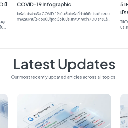
 มี
COVID-19 Infographic
5 เ
นั
ไวรัสโคโรน่าหรือ COVID-19 เป็นเชื้อไวรัสที่ทำให้เกิดโรคในระบบ
ทางเดินหายใจ ตอนนี้มีผู้ติดเชื้อในประเทศมากกว่า 700 รายแล้ว
นยุค
TikT
ทำให้กระทบต่อธุรกิจมากมายที่อาจจะต้องหยุดงาน หยุดบริการ
ึ้น
ประเ
หรือลดกำลังการผลิต เพื่อควบคุมการแพร่กระจายของไวรัส ก่อ
 ๆ
กว่า
ให้เกิดผลดระทบต่อเศรษฐกิจมากมาย เพื่อที่จะป้องกันตัวเองจาก
ด้วย
รวดเ
เชื้อไวรัส เรามาดูข้อควรทำเพื่อป้องกันการติดเชื้อกันได้เลย ล้าง
้าหาก
ดาวน
มือให้สะอาด อย่างน้อย 20 วินาที ใส่แมสทุกครั้งเมื่อออกไปพบปะ
บ
ผู้คน ใช้ข้อศอกด้านในปิดปากหรือจมูกทุกครั้งที่ไอหรือจาม หลีก
ไลน์
Latest Updates
เลี่ยงบุคคลที่มีอาการเข้าข่ายผู้ป่วย...
Our most recently updated articles across all topics.