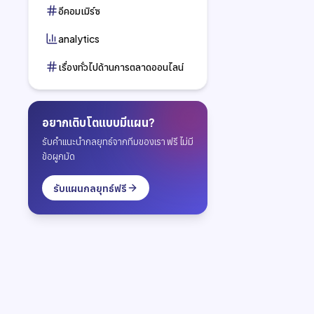
อีคอมเมิร์ซ
analytics
เรื่องทั่วไปด้านการตลาดออนไลน์
อยากเติบโตแบบมีแผน?
รับคำแนะนำกลยุทธ์จากทีมของเรา ฟรี ไม่มี
ข้อผูกมัด
รับแผนกลยุทธ์ฟรี