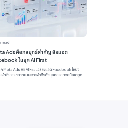
n read
a Ads คือกลยุทธ์สำคัญ ยิงแอด
ebook ในยุค AI First
ลึก Meta Ads ยุค AI First วิธียิงแอด Facebook ให้ปัง
มเข้าใจการตลาดแบบเจาะเข้าถึงตัวบุคคลและเทคนิคหาลูกค้า
ผลจริง...