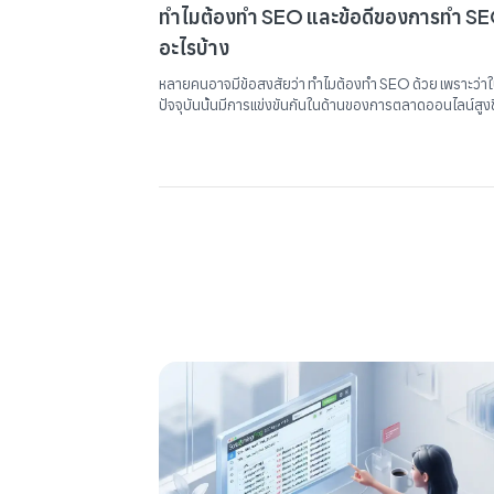
ทำไมต้องทำ SEO และข้อดีของการทำ SEO
อะไรบ้าง
หลายคนอาจมีข้อสงสัยว่า ทำไมต้องทำ SEO ด้วย เพราะว่าใ
ปัจจุบันนั้นมีการแข่งขันกันในด้านของการตลาดออนไลน์สูงข
ธุรกิจและบริษัทต่าง ๆ มาลงทุนในการโฆษณาออนไลน์ในทุก
ด้าน ไม่ว่าจะเป็นการโฆษณาด้านโซเชียลมีเดีย การซื้อโฆษณา
เพย์ เพอ คลิก รวมไปถึงการโฆษณาด้วยกลยุทธด้าน SEO ถ
ธุรกิจหรือบริษัทใดได้ทำการตลาดและโฆษณาออนไลน์ได้คร
วงจร จะทำให้ธุรกิจนั้นแทบจะครองความยิ่งใหญ่บนโลกออน
ได้เลยทีเดียว ความหมายของ SEO SEO หรือ Search...