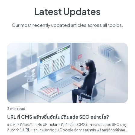
Latest Updates
Our most recently updated articles across all topics.
3 min read
URL ที่ CMS สร้างขึ้นอัตโนมัติผลต่อ SEO อย่างไร?
เคยไหม? ที่ต้องสับสนกับ URL แปลกๆ ที่สร้างโดย CMS ในการตรวจสอบ SEO มาดู
กันว่าทำไม URL เหล่านี้ถึงปรากฏขึ้น Google จัดการอย่างไร พร้อมรู้จักวิธีทำจัด