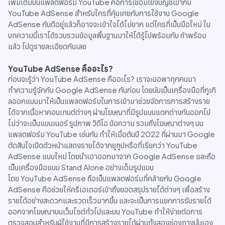
เพิ่มเติมบนแพลตฟอร์ม YouTube คือการเชื่อมโยงบัญชีเข้ากับ
YouTube AdSense สำหรับใครที่คุ้นเคยกับการใช้งาน Google
AdSense กันดีอยู่แล้วก็อาจจะเข้าใจได้ไม่ยาก แต่ใครที่เป็นมือใหม่ ใน
บทความนี้เราได้รวบรวมข้อมูลพื้นฐานมาให้ได้รู้ไปพร้อมกัน ถ้าพร้อม
แล้ว ไปดูรายละเอียดกันเลย
YouTube AdSense คืออะไร?
ก่อนจะรู้ว่า YouTube AdSense คืออะไร? เราจะขอพาทุกคนมา
ทำความรู้จักกับ Google AdSense กันก่อน โดยนับเป็นเครื่องมือที่กูเกิ
ลออกแบบมาให้เป็นแพลตฟอร์มในการเข้ามาช่วยจัดการการสร้างราย
ได้จากเนื้อหาคอนเทนต์ต่างๆ ผ่านโฆษณาที่มีรูปแบบแตกต่างกันออกไป
ไม่ว่าจะเป็นแบนเนอร์ รูปภาพ วิดีโอ ข้อความ รวมถึงโฆษณาต่างๆ บน
แพลตฟอร์ม YouTube เช่นกัน ทำให้เมื่อต้นปี 2022 ที่ผ่านมา Google
ตัดสินใจเปิดตัวหน้าแสดงรายได้จากยูทูปหรือที่เรียกว่า YouTube
AdSense แบบใหม่ โดยนำเอาออกมาจาก Google AdSense และถือ
เป็นเครื่องมือแบบ Stand Alone อย่างเต็มรูปแบบ
โดย YouTube AdSense ถือเป็นแพลตฟอร์มที่คล้ายกับ Google
AdSense คือช่วยให้ครีเอเตอร์เข้าถึงยอดสรุปรายได้ต่างๆ เพื่อสร้าง
รายได้อย่างสะดวกและรวดเร็วมากขึ้น และจะเป็นการแยกการรับรายได้
ออกจากโฆษณาบนเว็บไซต์ทั่วไปและบน YouTube ทำให้ง่ายต่อการ
ตรวจสอบสำหรับผู้ใช้งานที่มีการสร้างรายได้ผ่านทั้งสองช่องทางนั่นเอง