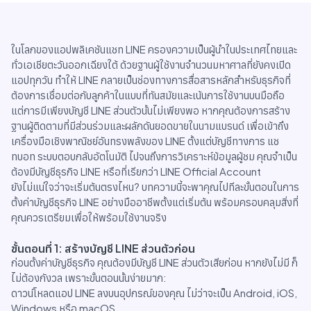
ในโลกของแอปพลิเคชันแชท LINE ครองความเป็นผู้นำในประเทศไทยและ
ทั่วเอเชียตะวันออกเฉียงใต้ ด้วยฐานผู้ใช้งานจำนวนมหาศาลที่ยังคงเปิด
แอปทุกวัน ทำให้ LINE กลายเป็นช่องทางการสื่อสารหลักสำหรับธุรกิจที่
ต้องการเชื่อมต่อกับลูกค้าในแบบที่ทันสมัยและเน้นการใช้งานบนมือถือ
แต่การมีเพียงบัญชี LINE ส่วนตัวนั้นไม่เพียงพอ หากคุณต้องการสร้าง
ฐานผู้ติดตามที่มีส่วนร่วมและผลักดันยอดขายในนามแบรนด์ เพื่อเข้าถึง
เครื่องมือเชิงพาณิชย์อันทรงพลังของ LINE ตั้งแต่บัญชีทางการ แช
ทบอท ระบบตอบกลับอัตโนมัติ ไปจนถึงการวิเคราะห์ข้อมูลผู้ชม คุณจำเป็น
ต้องมีบัญชีธุรกิจ LINE หรือที่เรียกว่า LINE Official Account
ยังไม่แน่ใจว่าจะเริ่มต้นตรงไหน? บทความนี้จะพาคุณไปทีละขั้นตอนในการ
ตั้งค่าบัญชีธุรกิจ LINE อย่างมืออาชีพตั้งแต่เริ่มต้น พร้อมครอบคลุมสิ่งที่
คุณควรเตรียมเพื่อให้พร้อมใช้งานจริง
ขั้นตอนที่ 1: สร้างบัญชี LINE ส่วนตัวก่อน
ก่อนตั้งค่าบัญชีธุรกิจ คุณต้องมีบัญชี LINE ส่วนตัวเสียก่อน หากยังไม่มี ก็
ไม่ต้องกังวล เพราะขั้นตอนนั้นง่ายมาก:
ดาวน์โหลดแอป LINE ลงบนอุปกรณ์ของคุณ ไม่ว่าจะเป็น Android, iOS,
Windows หรือ macOS