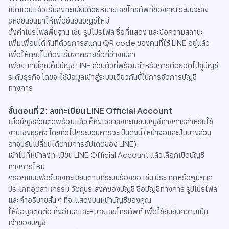
เปิดแอปแล้วเริ่มลงทะเบียนด้วยหมายเลขโทรศัพท์ของคุณ ระบบจะส่ง
รหัสยืนยันมาให้เพื่อยืนยันบัญชีใหม่
ตั้งค่าโปรไฟล์พื้นฐาน เช่น รูปโปรไฟล์ ชื่อที่แสดง และข้อความสถานะ
เพิ่มเพื่อนได้ทันทีด้วยการสแกน QR code ของคนที่ใช้ LINE อยู่แล้ว
เพื่อให้คุณไม่ต้องเริ่มจากรายชื่อที่ว่างเปล่า
เพียงเท่านี้คุณก็มีบัญชี LINE ส่วนตัวที่พร้อมสำหรับการต่อยอดไปสู่บัญชี
ระดับธุรกิจ โดยจะใช้ข้อมูลเข้าสู่ระบบเดียวกันนี้ในการจัดการบัญชี
ทางการ
ขั้นตอนที่ 2: ลงทะเบียน LINE Official Account
เมื่อบัญชีส่วนตัวพร้อมแล้ว ก็ถึงเวลาลงทะเบียนบัญชีทางการสำหรับใช้
งานเชิงธุรกิจ โดยทั่วไปกระบวนการจะเป็นดังนี้ (หน้าจอและปุ่มบางส่วน
อาจปรับเปลี่ยนได้ตามการอัปเดตของ LINE):
เข้าไปที่หน้าลงทะเบียน LINE Official Account แล้วเลือกเปิดบัญชี
ทางการใหม่
กรอกแบบฟอร์มลงทะเบียนตามที่ระบบร้องขอ เช่น ประเทศหรือภูมิภาค
ประเภทอุตสาหกรรม วัตถุประสงค์ของบัญชี ชื่อบัญชีทางการ รูปโปรไฟล์
และคำอธิบายสั้น ๆ ที่จะแสดงบนหน้าบัญชีของคุณ
ให้ข้อมูลติดต่อ ทั้งอีเมลและหมายเลขโทรศัพท์ เพื่อใช้ยืนยันความเป็น
เจ้าของบัญชี