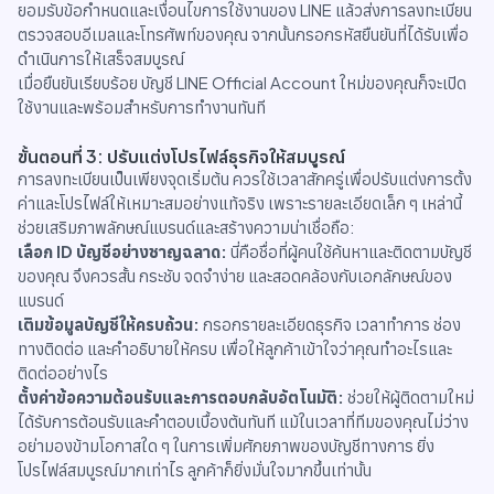
ยอมรับข้อกำหนดและเงื่อนไขการใช้งานของ LINE แล้วส่งการลงทะเบียน
ตรวจสอบอีเมลและโทรศัพท์ของคุณ จากนั้นกรอกรหัสยืนยันที่ได้รับเพื่อ
ดำเนินการให้เสร็จสมบูรณ์
เมื่อยืนยันเรียบร้อย บัญชี LINE Official Account ใหม่ของคุณก็จะเปิด
ใช้งานและพร้อมสำหรับการทำงานทันที
ขั้นตอนที่ 3: ปรับแต่งโปรไฟล์ธุรกิจให้สมบูรณ์
การลงทะเบียนเป็นเพียงจุดเริ่มต้น ควรใช้เวลาสักครู่เพื่อปรับแต่งการตั้ง
ค่าและโปรไฟล์ให้เหมาะสมอย่างแท้จริง เพราะรายละเอียดเล็ก ๆ เหล่านี้
ช่วยเสริมภาพลักษณ์แบรนด์และสร้างความน่าเชื่อถือ:
เลือก ID บัญชีอย่างชาญฉลาด:
นี่คือชื่อที่ผู้คนใช้ค้นหาและติดตามบัญชี
ของคุณ จึงควรสั้น กระชับ จดจำง่าย และสอดคล้องกับเอกลักษณ์ของ
แบรนด์
เติมข้อมูลบัญชีให้ครบถ้วน:
กรอกรายละเอียดธุรกิจ เวลาทำการ ช่อง
ทางติดต่อ และคำอธิบายให้ครบ เพื่อให้ลูกค้าเข้าใจว่าคุณทำอะไรและ
ติดต่ออย่างไร
ตั้งค่าข้อความต้อนรับและการตอบกลับอัตโนมัติ:
ช่วยให้ผู้ติดตามใหม่
ได้รับการต้อนรับและคำตอบเบื้องต้นทันที แม้ในเวลาที่ทีมของคุณไม่ว่าง
อย่ามองข้ามโอกาสใด ๆ ในการเพิ่มศักยภาพของบัญชีทางการ ยิ่ง
โปรไฟล์สมบูรณ์มากเท่าไร ลูกค้าก็ยิ่งมั่นใจมากขึ้นเท่านั้น