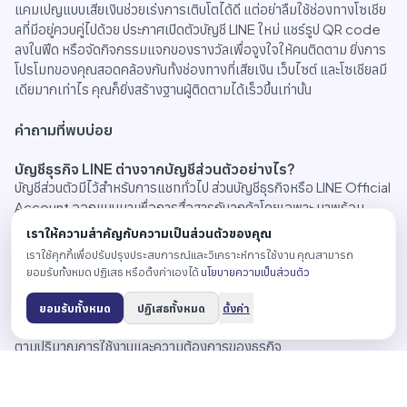
แคมเปญแบบเสียเงินช่วยเร่งการเติบโตได้ดี แต่อย่าลืมใช้ช่องทางโซเชีย
ลที่มีอยู่ควบคู่ไปด้วย ประกาศเปิดตัวบัญชี LINE ใหม่ แชร์รูป QR code
ลงในฟีด หรือจัดกิจกรรมแจกของรางวัลเพื่อจูงใจให้คนติดตาม ยิ่งการ
โปรโมทของคุณสอดคล้องกันทั้งช่องทางที่เสียเงิน เว็บไซต์ และโซเชียลมี
เดียมากเท่าไร คุณก็ยิ่งสร้างฐานผู้ติดตามได้เร็วขึ้นเท่านั้น
คำถามที่พบบ่อย
บัญชีธุรกิจ LINE ต่างจากบัญชีส่วนตัวอย่างไร?
บัญชีส่วนตัวมีไว้สำหรับการแชททั่วไป ส่วนบัญชีธุรกิจหรือ LINE Official
Account ออกแบบมาเพื่อการสื่อสารกับลูกค้าโดยเฉพาะ มาพร้อม
เครื่องมือส่งข้อความ ระบบตอบกลับอัตโนมัติ การสร้างกลุ่มเป้าหมาย
เราให้ความสำคัญกับความเป็นส่วนตัวของคุณ
และการวิเคราะห์ข้อมูล ซึ่งบัญชีส่วนตัวไม่มี
เราใช้คุกกี้เพื่อปรับปรุงประสบการณ์และวิเคราะห์การใช้งาน คุณสามารถ
ยอมรับทั้งหมด ปฏิเสธ หรือตั้งค่าเองได้
นโยบายความเป็นส่วนตัว
เปิดบัญชีธุรกิจ LINE มีค่าใช้จ่ายหรือไม่?
คุณสามารถเริ่มต้นเปิดบัญชีทางการได้โดยไม่มีค่าใช้จ่ายในการสมัคร
ยอมรับทั้งหมด
ปฏิเสธทั้งหมด
ตั้งค่า
ส่วนแพ็กเกจการส่งข้อความและฟีเจอร์เพิ่มเติมนั้นมีให้เลือกหลายระดับ
ตามปริมาณการใช้งานและความต้องการของธุรกิจ
ต้องมีบัญชีส่วนตัวก่อนจึงจะเปิดบัญชีธุรกิจได้หรือไม่?
ใช่ โดยทั่วไปคุณจะใช้บัญชี LINE ส่วนตัวเป็นข้อมูลเข้าสู่ระบบเพื่อเข้าถึง