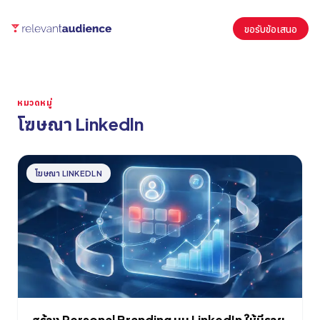
ขอรับข้อเสนอ
หมวดหมู่
โฆษณา Linkedln
บทความ
โฆษณา LINKEDLN