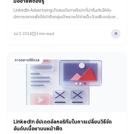
มืออาชีพต้องรู้
LinkedIn Advertising นำเสนอโอกาสใหม่ๆ ที่น่าตื่นเต้นให้กับ
นักการตลาดเพื่อให้เข้าถึงกลุ่มเป้าหมายได้ง่ายขึ้น ด้วยฟีเจอร์และ
การอัปเดตใหม่ๆ ที่ช่วยยกระดับแคมเปญของคุณ สร้างการมีส่วน
ร่วมระหว่างแบรนด์กับลูกค้า และสามารถบรรลุเป้าหมายทางธุรกิจได้
Jul 3, 2024
3 min read
อย่างแม่นยำและมีประสิทธิภาพมากขึ้น ในบทความนี้เราจะพามา
ทำความรู้จักก่อนว่า เว็บ linkedin คืออะไร linkedin ads คืออะไร
และฟีเจอร์ที่ linkedin อัปเดตหรือสร้างขึ้นมาใหม่มีอะไรบ้าง
การตลาดดิจิตอล
LinkedIn อัปเดตอัลกอริทึมในการเปลี่ยนวิธีจัด
อันดับเนื้อหาบนหน้าฟีด