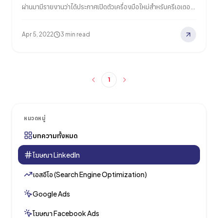
ผ่านมามีรายงานว่าได้ประกาศเปิดตัวเครื่องมือใหม่สำหรับครีเอเตอร์
รวมถึงปรับปรุงฟีเจอร์บางอย่างให้ดียิ่งขึ้น จะมีอะไรเพิ่มเข้ามาใหม่
บ้าง วันนี้ Relevant Audience จะพาไปเจาะลึกการเปลี่ยนแปลงใน
Apr 5, 2022
3 min read
ครั้งนี้ของ LinkedIn กัน Creator Mode ตัวช่วยสำหรับนักการ
ตลาด Creator Mode เป็นฟีเจอร์ที่ถูกเปิดตัวในเดือนมีนาคม 2021
ปัจจุบันมีผู้ใช้งานมากกว่า 5.5 ล้านคน โดย…
1
หมวดหมู่
บทความทั้งหมด
โฆษณา Linkedln
เอสอีโอ (Search Engine Optimization)
Google Ads
โฆษณา Facebook Ads