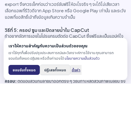
export จึงควรเช็กก่อนว่าเวอร์ชันฟรีให้อะไรจริง ๆ จะได้ไม่เสียเวลา
เลือกแอพที่รีวิวดีจาก App Store หรือ Google Play เท่านั้น และระวัง
แอพที่ขอสิทธิ์เข้าถึงข้อมูลเกินความจำเป็น
วิธีที่ 5: ครอป ซูม และปิดลายน้ำใน CapCut
ถ้าอยากจัดการเองในโปรแกรมตัดต่อ CapCut ซึ่งฟรีและเป็นแอปคู่ใจ
สายทำคลิป TikTok อยู่แล้ว มีเทคนิคให้เลือกสามแบบ ใช้ได้กับทุกคลิปที่
เราให้ความสำคัญกับความเป็นส่วนตัวของคุณ
เรามีสิทธิ์:
เราใช้คุกกี้เพื่อปรับปรุงประสบการณ์และวิเคราะห์การใช้งาน คุณสามารถ
ซูมแล้วจัดเฟรมใหม่:
นำคลิปเข้ามา ขยายภาพขึ้นเล็กน้อยแล้วเลื่อน
ยอมรับทั้งหมด ปฏิเสธ หรือตั้งค่าเองได้
นโยบายความเป็นส่วนตัว
ตำแหน่งเฟรมให้ลายน้ำหลุดออกนอกจอ เพราะลายน้ำอยู่ชิดขอบ การซูม
นิดเดียวมักเอาอยู่ แต่อย่าลืมว่าลายน้ำโผล่สองตำแหน่งในคลิปเดียว ต้อง
ยอมรับทั้งหมด
ปฏิเสธทั้งหมด
ตั้งค่า
ไล่ดูทั้ง timeline ให้ครบ
ครอป:
ตัดขอบส่วนที่มีลายน้ำออกตรง ๆ วิธีนี้ทำให้สัดส่วนภาพเปลี่ยน ซึ่ง
บางทีกลับเป็นข้อดีเวลาต้องปรับขนาดคลิปไปลงช่องทางอื่นอยู่แล้ว
ปิดทับ:
วางโลโก้แบรนด์ สติกเกอร์ แถบแคปชัน หรือเบลอเฉพาะจุดทับ
ตำแหน่งลายน้ำ สำหรับบัญชีแบรนด์ การแทนโลโก้ TikTok ด้วยโลโก้ตัว
เองถือเป็นทางออกที่เรียบร้อยและตรงไปตรงมาที่สุด
ข้อแลกเปลี่ยนก็ชัดเจน: เสียพื้นที่เฟรมไปนิดหรือมีองค์ประกอบเพิ่มเข้ามา
งานโฆษณาจริงจังทีมส่วนใหญ่จึงยังเลือกใช้ไฟล์ master ต้นฉบับ แต่ใน
ฐานะแผนกู้ชีพ นี่คือวิธีฟรีที่ควบคุมผลลัพธ์ได้มากที่สุด