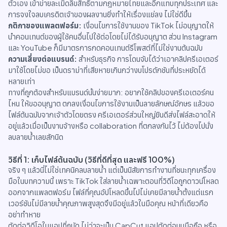
ตัวเอง เข้าข่ายละเมิดลิขสิทธิ์ตามกฎหมายไทยและอีกแทบทุกประเทศ และ
การจงใจลบเครดิตเจ้าของผลงานยิ่งทำให้เรื่องแย่ลง ไม่ใช่ดีขึ้น
กติกาของแพลตฟอร์ม:
เงื่อนไขการใช้งานของ TikTok ไม่อนุญาตให้
นำคอนเทนต์ของผู้ใช้คนอื่นไปใช้ต่อโดยไม่ได้รับอนุญาต ส่วน Instagram
และ YouTube ก็มีมาตรการกดคอนเทนต์รีโพสต์ที่ไม่ใช่งานต้นฉบับ
ความเสี่ยงต่อแบรนด์:
สำหรับธุรกิจ การโดนจับได้ว่าเอาคลิปครีเอเตอร์
มาใช้โดยไม่ขอ เป็นดราม่าที่เสียหายเกินกว่างบโปรดักชันที่ประหยัดได้
หลายเท่า
ทางที่ถูกต้องสำหรับแบรนด์นั้นง่ายมาก: อยากใช้คลิปของครีเอเตอร์คน
ไหน ให้ขออนุญาต ตกลงเงื่อนไขการใช้งานเป็นลายลักษณ์อักษร แล้วขอ
ไฟล์ต้นฉบับจากเจ้าตัวโดยตรง ครีเอเตอร์ส่วนใหญ่ยินดีส่งไฟล์สะอาดให้
อยู่แล้วเมื่อเป็นงานจ้างหรือ collaboration ที่ตกลงกันไว้ ไม่ต้องไปนั่ง
ลบลายน้ำเลยสักนิด
วิธีที่ 1: เก็บไฟล์ต้นฉบับ (วิธีที่ดีที่สุด และฟรี 100%)
จริง ๆ แล้วนี่ไม่ใช่เทคนิคลบลายน้ำ แต่เป็นนิสัยการทำงานที่ชนะทุกเครื่อง
มือในบทความนี้ เพราะ TikTok ใส่ลายน้ำเฉพาะตอนที่วิดีโอถูกดาวน์โหลด
ออกจากแพลตฟอร์ม ไฟล์ที่คุณอัปโหลดขึ้นไปไม่เคยมีลายน้ำตั้งแต่แรก
เวอร์ชันไม่มีลายน้ำคุณภาพสูงสุดจึงมีอยู่แล้วในมือคุณ หน้าที่เดียวคือ
อย่าทำหาย
ตัดต่อวิดีโอในแอปที่ถนัด ไม่ว่าจะเป็น CapCut แอปตัดต่อบนมือถือ หรือ