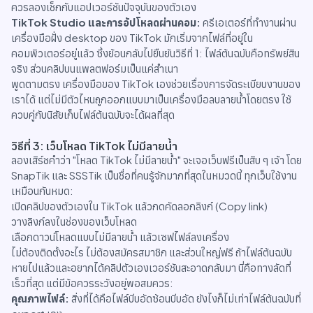
ควรลองเช็กกับแอปเวอร์ชันปัจจุบันของตัวเอง
TikTok Studio และการอัปโหลดผ่านคอม:
ครีเอเตอร์ที่ทำงานผ่าน
เครื่องมือฝั่ง desktop ของ TikTok มักเริ่มจากไฟล์ที่อยู่ใน
คอมพิวเตอร์อยู่แล้ว ซึ่งย้อนกลับไปยืนยันวิธีที่ 1: ไฟล์ต้นฉบับคือทรัพย์สิน
จริง ส่วนคลิปบนแพลตฟอร์มเป็นแค่สำเนา
พูดตามตรง เครื่องมือของ TikTok เองช่วยเรื่องการจัดระเบียบงานของ
เราได้ แต่ไม่มีตัวไหนถูกออกแบบมาเป็นเครื่องมือลบลายน้ำโดยตรง ใช้
ควบคู่กับนิสัยเก็บไฟล์ต้นฉบับจะได้ผลที่สุด
วิธีที่ 3: เว็บโหลด TikTok ไม่มีลายน้ำ
ลองเสิร์ชคำว่า "โหลด TikTok ไม่มีลายน้ำ" จะเจอเว็บฟรีเป็นสิบ ๆ เจ้า โดย
SnapTik และ SSSTik เป็นชื่อที่คนรู้จักมากที่สุดในหมวดนี้ ทุกเว็บใช้งาน
เหมือนกันหมด:
เปิดคลิปของตัวเองใน TikTok แล้วกดคัดลอกลิงก์ (Copy link)
วางลิงก์ลงในช่องของเว็บโหลด
เลือกดาวน์โหลดแบบไม่มีลายน้ำ แล้วเซฟไฟล์ลงเครื่อง
ไม่ต้องติดตั้งอะไร ไม่ต้องสมัครสมาชิก และส่วนใหญ่ฟรี ถ้าไฟล์ต้นฉบับ
หายไปแล้วและอยากได้คลิปตัวเองเวอร์ชันสะอาดกลับมา นี่คือทางลัดที่
เร็วที่สุด แต่มีข้อควรระวังอยู่พอสมควร:
คุณภาพไฟล์:
สิ่งที่ได้คือไฟล์บีบอัดซ้อนบีบอัด ยังไงก็ไม่เท่าไฟล์ต้นฉบับที่