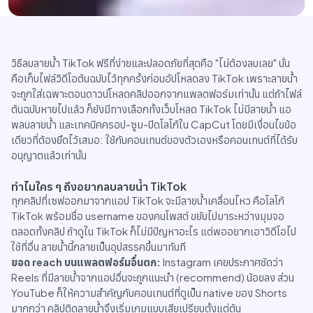
วิธีลบลายน้ำ TikTok ฟรีที่ง่ายและปลอดภัยที่สุดคือ "ไม่ต้องลบเลย" นั่น
คือเก็บไฟล์วิดีโอต้นฉบับไว้ทุกครั้งก่อนอัปโหลดลง TikTok เพราะลายน้ำ
จะถูกใส่เฉพาะตอนดาวน์โหลดคลิปออกจากแพลตฟอร์มเท่านั้น แต่ถ้าไฟล์
ต้นฉบับหายไปแล้ว ก็ยังมีทางเลือกทั้งเว็บโหลด TikTok ไม่มีลายน้ำ แอ
พลบลายน้ำ และเทคนิคครอป-ซูม-ปิดโลโก้ใน CapCut โดยมีเงื่อนไขข้อ
เดียวที่ต้องยึดไว้เสมอ: ใช้กับคอนเทนต์ของตัวเองหรือคอนเทนต์ที่ได้รับ
อนุญาตแล้วเท่านั้น
ทำไมใคร ๆ ถึงอยากลบลายน้ำ TikTok
ทุกคลิปที่เซฟออกมาจากแอป TikTok จะมีลายน้ำเคลื่อนไหว คือโลโก้
TikTok พร้อมชื่อ username ของคนโพสต์ ขยับไปมาระหว่างมุมจอ
ตลอดทั้งคลิป ถ้าดูใน TikTok ก็ไม่มีปัญหาอะไร แต่พออยากเอาวิดีโอไป
ใช้ที่อื่น ลายน้ำนี้กลายเป็นอุปสรรคขึ้นมาทันที
ยอด reach บนแพลตฟอร์มอื่นตก:
Instagram เคยประกาศชัดว่า
Reels ที่มีลายน้ำจากแอปอื่นจะถูกแนะนำ (recommend) น้อยลง ส่วน
YouTube ก็ให้ความสำคัญกับคอนเทนต์ที่ดูเป็น native ของ Shorts
มากกว่า คลิปติดลายน้ำจึงเริ่มเกมแบบเสียเปรียบตั้งแต่ต้น