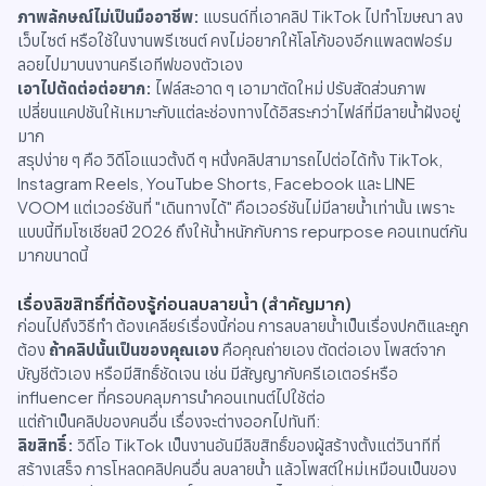
ภาพลักษณ์ไม่เป็นมืออาชีพ:
แบรนด์ที่เอาคลิป TikTok ไปทำโฆษณา ลง
เว็บไซต์ หรือใช้ในงานพรีเซนต์ คงไม่อยากให้โลโก้ของอีกแพลตฟอร์ม
ลอยไปมาบนงานครีเอทีฟของตัวเอง
เอาไปตัดต่อต่อยาก:
ไฟล์สะอาด ๆ เอามาตัดใหม่ ปรับสัดส่วนภาพ
เปลี่ยนแคปชันให้เหมาะกับแต่ละช่องทางได้อิสระกว่าไฟล์ที่มีลายน้ำฝังอยู่
มาก
สรุปง่าย ๆ คือ วิดีโอแนวตั้งดี ๆ หนึ่งคลิปสามารถไปต่อได้ทั้ง TikTok,
Instagram Reels, YouTube Shorts, Facebook และ LINE
VOOM แต่เวอร์ชันที่ "เดินทางได้" คือเวอร์ชันไม่มีลายน้ำเท่านั้น เพราะ
แบบนี้ทีมโซเชียลปี 2026 ถึงให้น้ำหนักกับการ repurpose คอนเทนต์กัน
มากขนาดนี้
เรื่องลิขสิทธิ์ที่ต้องรู้ก่อนลบลายน้ำ (สำคัญมาก)
ก่อนไปถึงวิธีทำ ต้องเคลียร์เรื่องนี้ก่อน การลบลายน้ำเป็นเรื่องปกติและถูก
ต้อง
ถ้าคลิปนั้นเป็นของคุณเอง
คือคุณถ่ายเอง ตัดต่อเอง โพสต์จาก
บัญชีตัวเอง หรือมีสิทธิ์ชัดเจน เช่น มีสัญญากับครีเอเตอร์หรือ
influencer ที่ครอบคลุมการนำคอนเทนต์ไปใช้ต่อ
แต่ถ้าเป็นคลิปของคนอื่น เรื่องจะต่างออกไปทันที:
ลิขสิทธิ์:
วิดีโอ TikTok เป็นงานอันมีลิขสิทธิ์ของผู้สร้างตั้งแต่วินาทีที่
สร้างเสร็จ การโหลดคลิปคนอื่น ลบลายน้ำ แล้วโพสต์ใหม่เหมือนเป็นของ