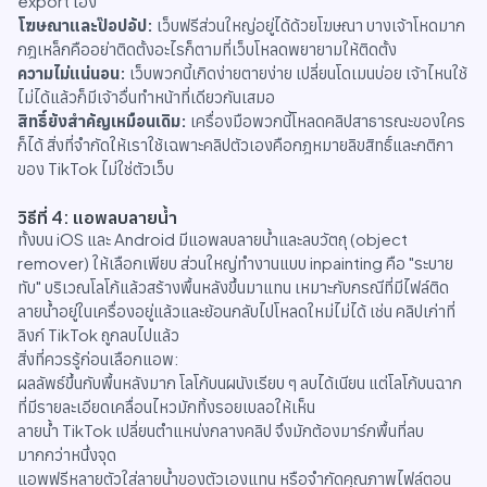
export เอง
โฆษณาและป๊อปอัป:
เว็บฟรีส่วนใหญ่อยู่ได้ด้วยโฆษณา บางเจ้าโหดมาก
กฎเหล็กคืออย่าติดตั้งอะไรก็ตามที่เว็บโหลดพยายามให้ติดตั้ง
ความไม่แน่นอน:
เว็บพวกนี้เกิดง่ายตายง่าย เปลี่ยนโดเมนบ่อย เจ้าไหนใช้
ไม่ได้แล้วก็มีเจ้าอื่นทำหน้าที่เดียวกันเสมอ
สิทธิ์ยังสำคัญเหมือนเดิม:
เครื่องมือพวกนี้โหลดคลิปสาธารณะของใคร
ก็ได้ สิ่งที่จำกัดให้เราใช้เฉพาะคลิปตัวเองคือกฎหมายลิขสิทธิ์และกติกา
ของ TikTok ไม่ใช่ตัวเว็บ
วิธีที่ 4: แอพลบลายน้ำ
ทั้งบน iOS และ Android มีแอพลบลายน้ำและลบวัตถุ (object
remover) ให้เลือกเพียบ ส่วนใหญ่ทำงานแบบ inpainting คือ "ระบาย
ทับ" บริเวณโลโก้แล้วสร้างพื้นหลังขึ้นมาแทน เหมาะกับกรณีที่มีไฟล์ติด
ลายน้ำอยู่ในเครื่องอยู่แล้วและย้อนกลับไปโหลดใหม่ไม่ได้ เช่น คลิปเก่าที่
ลิงก์ TikTok ถูกลบไปแล้ว
สิ่งที่ควรรู้ก่อนเลือกแอพ:
ผลลัพธ์ขึ้นกับพื้นหลังมาก โลโก้บนผนังเรียบ ๆ ลบได้เนียน แต่โลโก้บนฉาก
ที่มีรายละเอียดเคลื่อนไหวมักทิ้งรอยเบลอให้เห็น
ลายน้ำ TikTok เปลี่ยนตำแหน่งกลางคลิป จึงมักต้องมาร์กพื้นที่ลบ
มากกว่าหนึ่งจุด
แอพฟรีหลายตัวใส่ลายน้ำของตัวเองแทน หรือจำกัดคุณภาพไฟล์ตอน