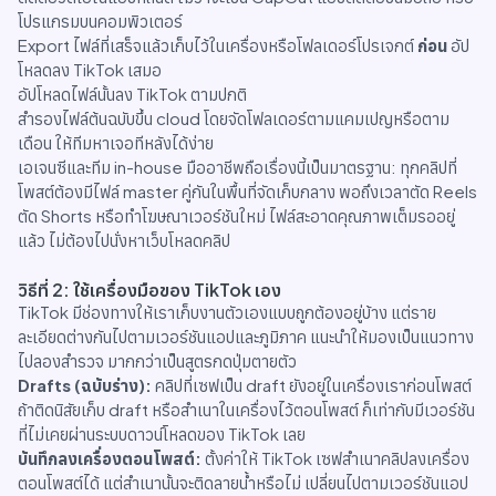
โปรแกรมบนคอมพิวเตอร์
Export ไฟล์ที่เสร็จแล้วเก็บไว้ในเครื่องหรือโฟลเดอร์โปรเจกต์
ก่อน
อัป
โหลดลง TikTok เสมอ
อัปโหลดไฟล์นั้นลง TikTok ตามปกติ
สำรองไฟล์ต้นฉบับขึ้น cloud โดยจัดโฟลเดอร์ตามแคมเปญหรือตาม
เดือน ให้ทีมหาเจอทีหลังได้ง่าย
เอเจนซีและทีม in-house มืออาชีพถือเรื่องนี้เป็นมาตรฐาน: ทุกคลิปที่
โพสต์ต้องมีไฟล์ master คู่กันในพื้นที่จัดเก็บกลาง พอถึงเวลาตัด Reels
ตัด Shorts หรือทำโฆษณาเวอร์ชันใหม่ ไฟล์สะอาดคุณภาพเต็มรออยู่
แล้ว ไม่ต้องไปนั่งหาเว็บโหลดคลิป
วิธีที่ 2: ใช้เครื่องมือของ TikTok เอง
TikTok มีช่องทางให้เราเก็บงานตัวเองแบบถูกต้องอยู่บ้าง แต่ราย
ละเอียดต่างกันไปตามเวอร์ชันแอปและภูมิภาค แนะนำให้มองเป็นแนวทาง
ไปลองสำรวจ มากกว่าเป็นสูตรกดปุ่มตายตัว
Drafts (ฉบับร่าง):
คลิปที่เซฟเป็น draft ยังอยู่ในเครื่องเราก่อนโพสต์
ถ้าติดนิสัยเก็บ draft หรือสำเนาในเครื่องไว้ตอนโพสต์ ก็เท่ากับมีเวอร์ชัน
ที่ไม่เคยผ่านระบบดาวน์โหลดของ TikTok เลย
บันทึกลงเครื่องตอนโพสต์:
ตั้งค่าให้ TikTok เซฟสำเนาคลิปลงเครื่อง
ตอนโพสต์ได้ แต่สำเนานั้นจะติดลายน้ำหรือไม่ เปลี่ยนไปตามเวอร์ชันแอป