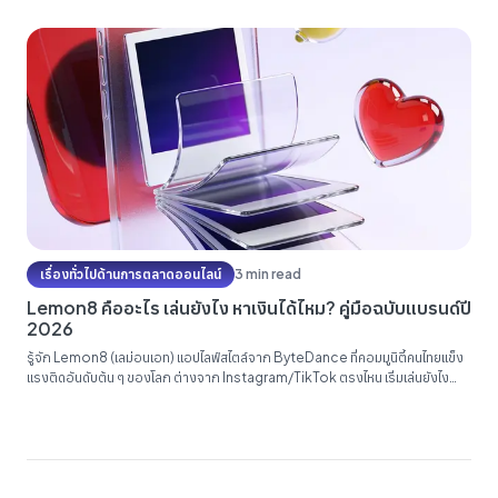
ถ่ายได้จริงสำหรับคาเฟ่ แบรนด์แฟชั่น และธุรกิจบริการ...
เรื่องทั่วไปด้านการตลาดออนไลน์
3 min read
Lemon8 คืออะไร เล่นยังไง หาเงินได้ไหม? คู่มือฉบับแบรนด์ปี
2026
รู้จัก Lemon8 (เลม่อนเอท) แอปไลฟ์สไตล์จาก ByteDance ที่คอมมูนิตี้คนไทยแข็ง
แรงติดอันดับต้น ๆ ของโลก ต่างจาก Instagram/TikTok ตรงไหน เริ่มเล่นยังไง
หาเงินได้จริงไหม พร้อม playbook สำหรับแบรนด์ปี 2026...