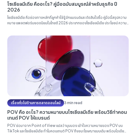
โซเชียลมีเดีย คืออะไร? คู่มือฉบับสมบูรณ์สำหรับธุรกิจ ปี
2026
โซเชียลมีเดีย คือช่องทางหลักที่ลูกค้าใช้รู้จักแบรนด์และตัดสินใจซื้อ คู่มือนี้สรุปความ
หมาย แพลตฟอร์มยอดนิยมในไทยปี 2026 ประเภทของโซเชียลมีเดีย ประโยชน์ ความ
เสี่ยง และวิธีวางกลยุทธ์ Organic + Paid แบบที่ธุรกิจไทยใช้ได้จริง...
เรื่องทั่วไปด้านการตลาดออนไลน์
3 min read
POV คือ อะไร? ความหมายบนโซเชียลมีเดีย พร้อมวิธีทำคอน
เทนต์ POV ให้แบรนด์
POV ย่อมาจาก Point of View แปลว่ามุมมอง เข้าใจความหมายของ POV บน
TikTok และโซเชียลมีเดีย ทำไมคอนเทนต์ POV ถึงชนะโฆษณาแบบเดิม พร้อมไอเดีย