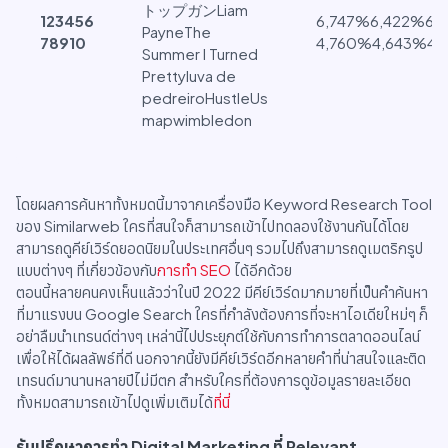
トップガンLiam
1
2
3
4
5
6
6,747%6,422%6,
PayneThe
7
8
9
10
4,760%4,643%4,
Summer I Turned
Prettyluva de
pedreiroHustleUs
mapwimbledon
โดยผลการค้นหาทั้งหมดนี้มาจากเครื่องมือ Keyword Research Tool
ของ Similarweb ใครที่สนใจก็สามารถเข้าไปทดลองใช้งานกันได้โดย
สามารถดูคีย์เวิร์ดยอดนิยมในประเทศอื่นๆ รวมไปถึงสามารถดูเมตริกรูป
แบบต่างๆ ที่เกี่ยวข้องกับ
การทำ SEO
ได้อีกด้วย
ตอนนี้หลายคนคงเห็นแล้วว่าในปี 2022 มีคีย์เวิร์ดมากมายที่เป็นคำค้นหา
ที่มาแรงบน Google Search ใครที่กำลังต้องการที่จะหาไอเดียใหม่ๆ ก็
อย่าลืมนำเทรนด์ต่างๆ เหล่านี้ไปประยุกต์ใช้กับการทำการตลาดออนไลน์
เพื่อให้ได้ผลลัพธ์ที่ดี นอกจากนี้ยังมีคีย์เวิร์ดอีกหลายคำที่น่าสนใจและติด
เทรนด์มานานหลายปีไม่มีตก สำหรับใครที่ต้องการดูข้อมูลรายละเอียด
ทั้งหมดสามารถเข้าไปดูเพิ่มเติมได้
ที่นี่
รับปรึกษาการทำ Digital Marketing ที่ Relevant