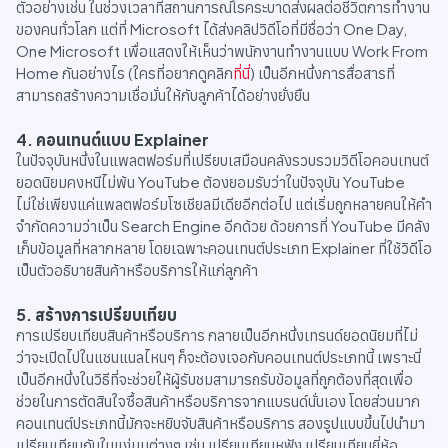
ตัวอย่างเช่น ในช่วงเวลาที่สถานการณ์โรคระบาดส่งผลต่อชีวิตการทำงาน
ของคนทั่วโลก แต่ที่ Microsoft ได้ส่งคลิปวิดีโอที่มีชื่อว่า One Day,
One Microsoft เพื่อแสดงให้เห็นว่าพนักงานทำงานแบบ Work From
Home กันอย่างไร (ใครที่อยากดูคลิก
ที่นี่
) เป็นอีกหนึ่งการสื่อสารที่
สามารถสร้างความเชื่อมั่นให้กับลูกค้าได้อย่างยั่งยืน
4. คอนเทนต์แบบ Explainer
ในปัจจุบันหนึ่งในแพลตฟอร์มที่เปรียบเสมือนคลังรวบรวมวิดีโอคอนเทนต์
ยอดนิยมคงหนีไม่พ้น YouTube ต้องยอมรับว่าในปัจจุบัน YouTube
ไม่ใช่เพียงแค่แพลตฟอร์มโซเชียลมีเดียอีกต่อไป แต่เริ่มถูกหลายคนให้คำ
จำกัดความว่าเป็น Search Engine อีกด้วย ด้วยการที่ YouTube มีคลัง
เก็บข้อมูลที่หลากหลาย โดยเฉพาะคอนเทนต์ประเภท Explainer ที่ใช้วิดีโอ
เป็นตัวอธิบายสินค้าหรือบริการให้แก่ลูกค้า
5. สร้างการเปรียบเทียบ
การเปรียบเทียบสินค้าหรือบริการ กลายเป็นอีกหนึ่งเทรนด์ยอดนิยมที่ไม่
ว่าจะเปิดไปในแชนแนลไหนๆ ก็จะต้องเจอกับคอนเทนต์ประเภทนี้ เพราะนี่
เป็นอีกหนึ่งในวิธีที่จะช่วยให้ผู้รับชมสามารถรับข้อมูลที่ถูกต้องที่สุดเพื่อ
ช่วยในการตัดสินใจซื้อสินค้าหรือบริการจากแบรนด์นั่นเอง โดยส่วนมาก
คอนเทนต์ประเภทนี้มักจะหยิบจับสินค้าหรือบริการ สองรูปแบบขึ้นไปนำมา
เปรียบเทียบกันในแง่มุมต่างๆ เช่น เปรียบเทียบหูฟัง เปรียบเทียบยี่ห้อ