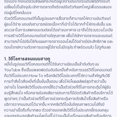
ต่อเนื่อง ทั้งหมดล้วนส่งผลกระทบต่อผู้ใช้งานอินเทอร์เน็ตมีพฤติกรรมที่
เปลี่ยนไปในปัจจุบัน นักการตลาดจึงต้องปรับตัวกันยกใหญ่เพื่อตอบสนอง
ต่อผู้บริโภคนั่นเอง
ด้วยวิดีโอคอนเทนต์ที่เป็นรูปแบบการสื่อสารที่สามารถให้ความบันเทิงแก่
ผู้ชมได้ง่าย แถมยังสามารถย่อยเนื้อหาที่เข้าใจได้ยากทำให้กระชับขึ้น และ
ลดเวลาในการเสพคอนเทนต์ลงได้อย่างมหาศาล เราจึงได้รวบรวมไอเดีย
การสร้างวิดีโอคอนเทนต์อย่างมีคุณภาพ เพื่อให้นักการตลาดและแบรนด์
สามารถนำไปปรับใช้กับแผนการตลาดออนไลน์ได้อย่างมีประสิทธิภาพ และ
ตอบโจทย์ความต้องการของผู้ใช้งานในปัจจุบัน ถ้าพร้อมแล้ว ไปดูกันเลย
1. วิดีโอการสอนแบบฮาวทู
หนึ่งในรูปแบบวิดีโอคอนเทนต์ที่ได้รับความนิยมเป็นลำดับต้นๆ บน
YouTube ซึ่งเป็นแพลตฟอร์มอันดับหนึ่งสำหรับการแชร์วิดีโอคอนเทนต์
คือวิดีโอประเภท How To หรือคลิปวิดีโอประเภทที่ให้ความสำคัญกับวิธี
การทำสิ่งใดสิ่งหนึ่งที่เป็นขั้นเป็นตอน เพื่อให้เห็นผลลัพธ์สุดท้ายว่าเป็น
อย่างไร โดยคลิปวิดีโอประเภทนี้ถือว่าเป็นตัวช่วยที่ดีในการกระตุ้นให้ผู้รับ
ชมรู้สึกสนใจ หรือคลายข้อสงสัยบางประการที่มีต่อตัวสินค้าหรือบริการได้
พูดง่ายๆ ว่าเป็นตัวช่วยที่ดีในการช่วยกระตุ้นการตัดสินใจซื้อสินค้าหรือ
บริการจากแบรนด์ได้มากขึ้น หากคลิปวิดีโอนั้นมีคุณภาพรวมไปถึงมี
ความน่าเชื่อถือที่มากพอ ตัวอย่างของคลิปวิดีโอในประเภทนี้ครอบคลุม
แทบทุกประเภทสินค้าบนโลกใบนี้ไม่ว่าจะเป็นในเรื่องของสินค้าหรือบริการ