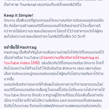
ตั้งค่าภาพ Thumbnail เสมอก่อนที่จะอัปโหลดคลิปวิดีโอ
Keep it Simple!
Shorts เป็นฟีเจอร์ที่ถูกออกแบบให้เหมาะสมกับการรับชมบนอุปกรณ์มือ
ถือ ดังนั้นการสร้างสรรค์วิดีโอคอนเทนต์ให้เรียบง่ายเข้าไว้จะเป็นการดี
กว่าการใช้ข้อความรายละเอียดเยอะๆ โปรดจำไว้ว่าอย่าคาดหวังให้ผู้คน
สนใจข้อความรายละเอียดต่างๆ ในคลิปวิดีโอสั้นๆ 30 วินาที
อย่าลืมใช้ Hashtag
Hashtag เป็นสิ่งสำคัญในการเพิ่มความน่าสนใจให้กับวิดีโอคอนเทนต์ได้
เป็นอย่างดีบน YouTube (
อ่านบทความเกี่ยวกับการใช้ Hashtag บน
YouTube Video ได้ที่นี่
) เช่นเดียวกับวิดีโอคอนเทนต์บน Shorts ใครที่
คิดไม่ออกว่าจะใช้คำอะไรดี ให้เริ่มต้นด้วย #shorts เสมอ เพราะมันจะ
เป็นการจัดหมวดหมู่คอนเทนต์ของคุณให้ผู้คนทั่วไปสามารถค้นหาได้ง่าย
มากขึ้น
แบรนด์หรือนักการตลาดที่กำลังสนใจช่องทางการทำการตลาดออนไลน์
แบบวิดีโอคอนเทนต์ขนาดสั้นอยู่ ในตอนนี้ไม่มีอะไรที่จะเหมาะไปกว่าการใช้
YouTube Shorts อีกแล้ว จากฐานผู้ใช้งานที่มีแนวโน้มเพิ่มขึ้นอย่างต่อ
เนื่อง การใช้งานที่ง่ายไม่มีความซับซ้อน และการออกแบบที่แสดงผลบน
มือถือได้เหมาะสม จึงตอบโจทย์พฤติกรรมการเสพคอนเทนต์ของคนใน