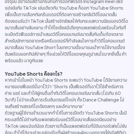
ปัจจุบัน อย่างอินสตาแกรมก็มีการออกฟีเจอร์ Instagram Reel เพื่อ
แข่งขันกับ TikTok เช่นเดียวกับ YouTube ก็ออก YouTube Shorts
เพื่อเป็นทางเลือกกับครีเอเตอร์ที่ต้องการสร้างคลิปวิดีโอขนาดสั้น
ต้องยอมรับว่า TikTok นั้นสร้างอิทธิพลให้กับกระแสความนิยมของวิดีโอ
ขนาดสั้นอย่างล้นหลาม ทำให้โซเชียลมีเดียทุกแพลตฟอร์มพร้อมใจกันที่
จะเปิดตัวฟีเจอร์การนำเสนอวิดีโอคอนเทนต์ขนาดสั้นกันเต็มท้องตลาด
สำหรับนักการตลาดหรือครีเอเตอร์ที่กำลังสนใจการทำวิดีโอคอนเทนต์
ขนาดสั้นบน YouTube Short ในบทความนี้จะมาแนะนำการใช้งานเบื้อง
ต้นพร้อมบอกทิปส์ง่ายๆ ที่จะช่วยให้วิดีโอของคุณดูน่าสนใจมากยิ่งขึ้น ถ้า
พร้อมแล้ว มาดูกันเลย
YouTube Shorts คืออะไร?
หากเข้าไปในหน้า YouTube Shorts จะพบว่า YouTube ได้นิยามความ
หมายของฟีเจอร์นี้เอาไว้ว่า “Shorts เป็นฟีเจอร์ที่เอาไว้ใช้สำหรับการ
ถ่าย แชร์ และทำให้ผู้คนดื่มด่ำกับวิดีโอคอนเทนต์ขนาดสั้น (ไม่เกิน 60
วินาที) ไม่ว่าจะเป็นการเริ่มต้นเทรนด์ใหม่ๆ ทั้ง Dance Challenge ไป
จนถึงสร้างสรรค์ไอเดียตลกๆ และอีกมากมาย”
ด้วยฐานผู้ใช้งานจำนวนมากทำให้ในการเปิดตัว YouTube Shorts นั้นมี
กระแสที่ดีไม่ต่างกับแพลตฟอร์มแชร์วิดีโอขนาดสั้นยอดนิยมอย่าง
TikTok เลยแม้แต่น้อย ด้วยการที่เป็นแพลตฟอร์มที่มีอินเทอร์เฟซไม่ซับ
ซ้อน ทำให้ใช้งานง่าย คล่องมือทั้งผู้สร้างและผู้ชม นอกจากนี้ยังมีสถิติน่า