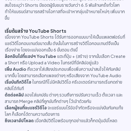
สนใจระบุว่า Shorts มียอดผู้รับชมรายวันกว่า 6.5 พันล้านครั้งทั่วโลก
ทำให้แบรนด์สามารถสร้างโอกาสที่จะเข้าหากลุ่มเป้าหมายใหม่ๆ เพิ่มมาก
ขึ้น
เริ่มต้นสร้าง YouTube Shorts
เนื่องจาก YouTube Shorts ได้รับการออกแบบมาให้เป็นแพลตฟอร์มที่
แชร์วิดีโอคอนเทนต์ขนาดสั้น ดังนั้นในการสร้างวิดีโอคอนเทนต์จึงเป็น
เรื่องง่าย โดยจะแบ่งออกเป็น 6 ขั้นตอน ดังนี้
ล็อกอินไปที่แอปฯ YouTube
แตะที่ปุ่ม + (สร้าง) จากนั้นเลือก Create
a Short หรือ Upload a Video ในกรณีที่มีคลิปอยู่แล้ว
เพิ่ม Audio
ถึงเวลาใส่เสียงประกอบเพื่อเพิ่มความน่าสนใจให้กับคลิป
มากขึ้น โดยสามารถเลือกเพลงต่างๆ หรือเสียงจาก YouTube Audio
เริ่มบันทึกวิดีโอ
ในกรณีที่ไม่มีคลิปวิดีโอ ครีเอเตอร์สามารถเริ่มกดถ่าย
คลิปได้ทันที
ตัดต่อคลิป
ลองใส่แคปชัน ต่างๆ รวมถึงการปรับความเร็ว ตั้งเวลา และ
สามารถ Merge คลิปที่ถูกบันทึกต่างๆ ไว้เข้าด้วยกัน
เลือกผู้ชมที่จะแชร์วิดีโอ
จะแชร์แบบไร้ข้อจำกัดหรือจะแบ่งปันกับคนทั้ง
โลก ก็เลือกได้ตามความต้องการ
ถึงเวลาอัปโหลด
เมื่อคลิปวิดีโอพร้อมทุกอย่างแล้วก็กดปุ่มอัปโหลด