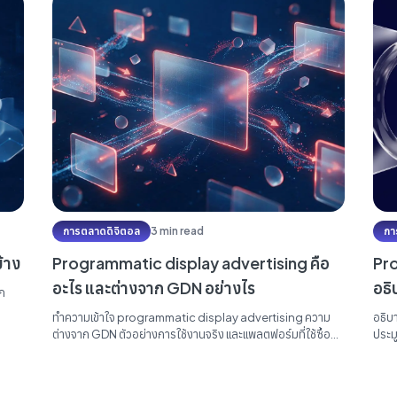
การตลาดดิจิตอล
3 min read
กา
้าง
Programmatic display advertising คือ
Pr
อะไร และต่างจาก GDN อย่างไร
อธิ
าก
ทำความเข้าใจ programmatic display advertising ความ
อธิบ
ต่างจาก GDN ตัวอย่างการใช้งานจริง และแพลตฟอร์มที่ใช้ซื้อ
ประม
พื้นที่โฆษณา...
Exch
Prog