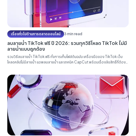
เรื่องทั่วไปด้านการตลาดออนไลน์
3 min read
ลบลายน้ำ TikTok ฟรี ปี 2026: รวมทุกวิธีโหลด TikTok ไม่มี
ลายน้ำแบบถูกต้อง
รวมวิธีลบลายน้ำ TikTok ฟรี ทั้งการเก็บไฟล์ต้นฉบับ เครื่องมือของ TikTok เว็บ
โหลดคลิปไม่มีลายน้ำ แอพลบลายน้ำ และเทคนิค CapCut พร้อมเรื่องลิขสิทธิ์ที่ต้อง
เคลียร์ให้ชัดก่อนนำคลิปไปรีโพสต์ลง Reels และ Shorts...