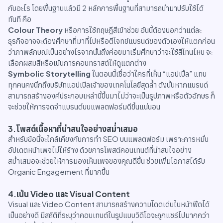
กับอะไร โดยพื้นฐานแล้วมี 2 หลักการพื้นฐานที่สามารถนำมาปรับใช้ได้
ทันที คือ
Colour Theory
หรือการใช้ทฤษฎีสีเข้าช่วย อันนี้ต้องบอกว่าแต่ละ
ธุรกิจอาจจะต้องศึกษาที่มาที่ไปหรือตีโจทย์แบรนด์ของตัวเองให้แตกก่อน
ว่าภาพลักษณ์เป็นอย่างไรจากนั้นถึงค่อยมาเริ่มศึกษาว่าจะใช้สีโทนไหน จะ
เลือกผสมสีหรือเน้นการคอนทราสต์ให้ดูแตกต่าง
Symbolic Storytelling
ในตอนนี้เชื่อว่าใครที่เห็น “แอปเปิ้ล” แทบ
ทุกคนคงนึกถึงบริษัทแอปเปิลเจ้าของเทคโนโลยีสุดล้ำ ดังนั้นหากแบรนด์
สามารถสร้างองค์ประกอบเหล่านี้ขึ้นมาไม่ว่าจะเป็นรูปภาพหรือตัวอักษร ก็
จะช่วยให้การจดจำแบรนด์บนแพลตฟอร์มดีขึ้นแน่นอน
3.โพสต์เนื้อหาที่น่าสนใจอย่างสม่ำเสมอ
สำหรับข้อนี้จะใกล้เคียงกับการทำ SEO บนแพลตฟอร์ม เพราะการหมั่น
อัปเดตหน้าเพจไม่ให้ร้าง ด้วยการโพสต์คอนเทนต์ที่น่าสนใจอย่าง
สม่ำเสมอจะช่วยให้การมองเห็นเพจของคุณดีขึ้น ช่วยเพิ่มโอกาสได้รับ
Organic Engagement ที่มากขึ้น
4.เน้น Video และ Visual Content
Visual และ Video Content สามารถสร้างความโดดเด่นในหน้าฟีดได้
เป็นอย่างดี มีสถิติที่ระบุว่าคอนเทนต์ในรูปแบบวิดีโอจะถูกแชร์ไปมากกว่า