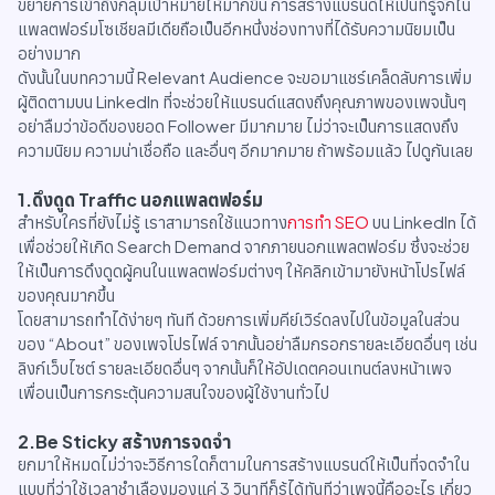
ขยายการเข้าถึงกลุ่มเป้าหมายให้มากขึ้น การสร้างแบรนด์ให้เป็นที่รู้จักใน
แพลตฟอร์มโซเชียลมีเดียถือเป็นอีกหนึ่งช่องทางที่ได้รับความนิยมเป็น
อย่างมาก
ดังนั้นในบทความนี้ Relevant Audience จะขอมาแชร์เคล็ดลับการเพิ่ม
ผู้ติดตามบน LinkedIn ที่จะช่วยให้แบรนด์แสดงถึงคุณภาพของเพจนั้นๆ
อย่าลืมว่าข้อดีของยอด Follower มีมากมาย ไม่ว่าจะเป็นการแสดงถึง
ความนิยม ความน่าเชื่อถือ และอื่นๆ อีกมากมาย ถ้าพร้อมแล้ว ไปดูกันเลย
1.ดึงดูด Traffic นอกแพลตฟอร์ม
สำหรับใครที่ยังไม่รู้ เราสามารถใช้แนวทาง
การทำ SEO
บน LinkedIn ได้
เพื่อช่วยให้เกิด Search Demand จากภายนอกแพลตฟอร์ม ซึ่งจะช่วย
ให้เป็นการดึงดูดผู้คนในแพลตฟอร์มต่างๆ ให้คลิกเข้ามายังหน้าโปรไฟล์
ของคุณมากขึ้น
โดยสามารถทำได้ง่ายๆ ทันที ด้วยการเพิ่มคีย์เวิร์ดลงไปในข้อมูลในส่วน
ของ “About” ของเพจโปรไฟล์ จากนั้นอย่าลืมกรอกรายละเอียดอื่นๆ เช่น
ลิงก์เว็บไซต์ รายละเอียดอื่นๆ จากนั้นก็ให้อัปเดตคอนเทนต์ลงหน้าเพจ
เพื่อนเป็นการกระตุ้นความสนใจของผู้ใช้งานทั่วไป
2.Be Sticky สร้างการจดจำ
ยกมาให้หมดไม่ว่าจะวิธีการใดก็ตามในการสร้างแบรนด์ให้เป็นที่จดจำใน
แบบที่ว่าใช้เวลาชำเลืองมองแค่ 3 วินาทีก็รู้ได้ทันทีว่าเพจนี้คืออะไร เกี่ยว