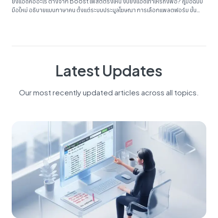
ยิงแอดคืออะไร ต่างจาก Boost โพสต์ตรงไหน งบยิงแอดเท่าไหร่ถึงพอ? คู่มือฉบับ
มือใหม่ อธิบายแบบภาษาคน ตั้งแต่ระบบประมูลโฆษณา การเลือกแพลตฟอร์ม ขั้น
ตอนยิงแอด Facebook แคมเปญแรก ไปจนถึง 7 ข้อผิดพลาดที่เผางบมือใหม่มาแล้ว
นักต่อนัก...
Latest Updates
Our most recently updated articles across all topics.