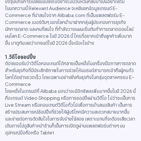
ปัจจุบันที่มีการเปลี่ยนแปลงไปอย่างไม่มีวันหวนกลับมาเป็นอย่าเงดิม
ในบทความนี้ Relevant Audience จะหยิบยกข้อมูลเทรนด์ E-
Commerce ที่น่าสนใจจาก Alibaba.com ที่เป็นแพลตฟอร์ม E-
Commerce เบอร์ต้นๆ ของโลกนำมาฝากกลุ่มผู้ประกอบการธุรกิจ
นักการตลาด และคนที่สนใจ ที่กำลังวางแผนเริ่มต้นทำการตลาดออนไลน์
บนโลก E-Commerce ในปี 2026 นี้ ใครที่อยากเข้าถึงลูกค้าเพิ่มมาก
ขึ้น มาดูกันเลยว่าเทรนด์ในปี 2026 นี้จะมีอะไรบ้าง
1.วิดีโอชอปปิ้ง
ต้องยอมรับว่าวิดีโอคอนเทนต์ได้กลายเป็นหนึ่งในเครื่องมือทางการตลาด
สำหรับธุรกิจที่มีประสิทธิภาพในการช่วยให้แบรนด์สามารถเข้าถึงผู้คนทั่ว
โลกได้อย่างรวดเร็ว โดยเฉพาะอย่างยิ่งกับธุรกิจในกลุ่มอุตสาหกรรม E-
Commerce
โดยหนึ่งในเทรนด์ที่ Alibaba มองว่าจะมีอิทธิพลเพิ่มมากขึ้นในปี 2026 นี้
คือเทรนด์ Video Shopping หรือการชอปปิ้งผ่านวิดีโอ ไม่ว่าจะเป็นการ
Live Stream หรือคอนเทนต์วิดีโอทั่วไปเพื่อการนำเสนอสินค้า เป็นการ
สร้างประสบการณ์ช้อปปิ้งที่ช่วยให้ผู้บริโภคมีความสะดวกสบายมากขึ้น
และง่ายต่อการตัดสินใจในการจับจ่ายใช้สอย เพราะแทนที่จะต้องเสียเวลา
เดินทางไปดูสินค้าหน้าร้านก็เป็นการเปิดดูผ่านแพลตฟอร์มต่างๆ บน
อุปกรณ์มือถือหรือ Tablet