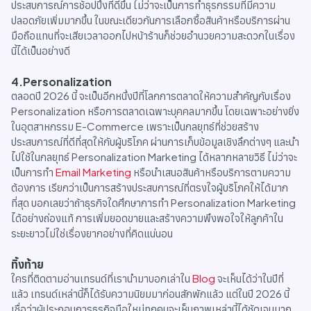
ประสบการณ์การช้อปปิ้งที่ดีขึ้น ไม่ว่าจะเป็นการทำธุรกรรมที่มีความ
ปลอดภัยเพิ่มมากขึ้น ในขณะเดียวกันการเลือกซื้อสินค้าหรือบริการผ่าน
มือถือแทนที่จะเสียเวลาออกไปหน้าร้านก็ช่วยอำนวยความสะดวกในเรื่อง
นี้ได้เป็นอย่างดี
4.Personalization
ตลอดปี 2026 นี้ จะเป็นอีกหนึ่งปีที่โลกการตลาดให้ความสำคัญกับเรื่อง
Personalization หรือการตลาดเฉพาะบุคคลมากขึ้น โดยเฉพาะอย่างยิ่ง
ในอุตสาหกรรม E-Commerce เพราะเป็นกลยุทธ์ที่ช่วยสร้าง
ประสบการณ์ที่ดีที่สุดให้กับผู้บริโภค ผ่านการเก็บข้อมูลเชิงลึกต่างๆ และนำ
ไปใช้ในกลยุทธ์ Personalization Marketing ได้หลากหลายวิธี ไม่ว่าจะ
เป็นการทำ
Email Marketing
หรือนำเสนอสินค้าหรือบริการตามความ
ต้องการ เรียกว่าเป็นการสร้างประสบการณ์ที่ตรงใจผู้บริโภคให้ได้มาก
ที่สุด บอกเลยว่าถ้าธุรกิจใดศึกษาการทำ Personalization Marketing
ได้อย่างถ่องแท้ การเพิ่มยอดขายและสร้างความพึงพอใจให้ลูกค้าใน
ระยะยาวไม่ใช่เรื่องยากอย่างที่คิดแน่นอน
ทิ้งท้าย
ใครที่ติดตามอ่านเทรนด์ที่เรานำมาบอกเล่าใน
Blog
จะเห็นได้ว่าในปีที่
แล้ว เทรนด์เหล่านี้ก็ได้รับความนิยมมาก่อนสักพักแล้ว แต่ในปี 2026 นี้
เชื่อว่าผู้ประกอบการธุรกิจมือใหม่ทุกคนจะเห็นภาพเหล่านี้ได้ชัดเจนมาก