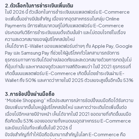
2.ตัวเลือกในการชำระเงินเพิ่มเติม
ในปี 2026 นี้ ตัวเลือกในการชำระเงินบนแพลตฟอร์ม E-Commerce
จะเพิ่มขึ้นอย่างมีนัยสำคัญ เนื่องจากอุตสาหกรรมในกลุ่ม Online
Payments มีการพัฒนาควบคู่ไปกับแพลตฟอร์ม E-Commerce
ประกอบกับวิธีการชำระเงินแบบดั้งเดิมนั้นช้า และไม่ตอบโจทย์ในเรื่อง
ความสะดวกสบายของผู้บริโภคสมัยใหม่
เห็นได้จาก E-Wallet ของแพลตฟอร์มต่างๆ ทั้ง Apple Pay, Google
Pay และ Samsung Pay ที่ช่วยให้ผู้บริโภคทั่วโลกสามารถจัดการ
ธุรกรรมทางการเงินได้อย่างปลอดภัยและสะดวกสบายด้วยการกดปุ่มไม่
กี่ปุ่มเท่านั้น และหากลองดูตัวเลขทางสถิติจะพบว่า ในปี 2021 ธุรกรรมที่
เกิดขึ้นบนแพลตฟอร์ม E-Commerce เกิดขึ้นโดยชำระเงินผ่าน E-
Wallet ถึง 50% และคาดว่าภายในปี 2025 ตัวเลขจะสูงขึ้นอีกเป็น 53%
3.การช้อปปิ้งผ่านมือถือ
“Mobile Shopping” หรือประสบการณ์การช้อปปิ้งบนมือถือได้รับความ
นิยมเพิ่มมากขึ้นในหมู่ผู้บริโภคสมัยใหม่ และคาดว่าจะเติบโตเพิ่มขึ้นต่อ
เนื่องไปอีกหลายปีข้างหน้า เห็นได้จากในปี 2021 ยอดขายที่เกิดขึ้นบนมือ
ถือคิดเป็น 53% ของยอดขายทั้งหมดบนอุตสาหกรรม E-Commerce
และมีแนวโน้มที่จะเพิ่มขึ้นในปี 2026 นี้
ปัจจัยสำคัญที่ทำให้มือถือมีบทบาทสำคัญในโลก E-Commerce คือ