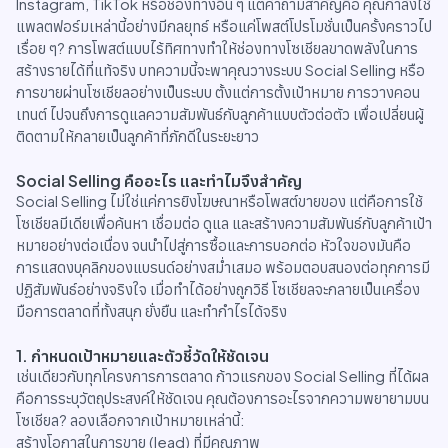
Instagram, TikTok หรือช่องทางอื่น ๆ แต่คำถามสำคัญคือ คุณกำลังใช้
แพลตฟอร์มเหล่านี้อย่างมีกลยุทธ์ หรือแค่โพสต์โปรโมชั่นเป็นครั้งคราวไป
เรื่อย ๆ? การโพสต์แบบไร้ทิศทางทำให้ช่องทางโซเชียลขาดพลังในการ
สร้างรายได้ที่แท้จริง บทความนี้จะพาคุณวางระบบ Social Selling หรือ
การขายผ่านโซเชียลอย่างเป็นระบบ ตั้งแต่การตั้งเป้าหมาย การวางคอน
เทนต์ ไปจนถึงการดูแลความสัมพันธ์กับลูกค้าแบบตัวต่อตัว เพื่อเปลี่ยนผู้
ติดตามให้กลายเป็นลูกค้าที่ภักดีในระยะยาว
Social Selling คืออะไร และทำไมจึงสำคัญ
Social Selling ไม่ใช่แค่การยิงโฆษณาหรือโพสต์ขายของ แต่คือการใช้
โซเชียลมีเดียเพื่อค้นหา เชื่อมต่อ ดูแล และสร้างความสัมพันธ์กับลูกค้าเป้า
หมายอย่างต่อเนื่อง จนนำไปสู่การซื้อและการบอกต่อ หัวใจของมันคือ
การแสดงบุคลิกของแบรนด์อย่างสม่ำเสมอ พร้อมตอบสนองต่อทุกการมี
ปฏิสัมพันธ์อย่างจริงใจ เมื่อทำได้อย่างถูกวิธี โซเชียลจะกลายเป็นเครื่อง
มือการตลาดที่ทั้งสนุก ยั่งยืน และทำกำไรได้จริง
1. กำหนดเป้าหมายและตัวชี้วัดให้ชัดเจน
เช่นเดียวกับทุกโครงการการตลาด ก้าวแรกของ Social Selling ที่ได้ผล
คือการระบุวัตถุประสงค์ให้ชัดเจน คุณต้องการอะไรจากความพยายามบน
โซเชียล? ลองเลือกจากเป้าหมายเหล่านี้:
สร้างโอกาสในการขาย (lead) ที่มีคุณภาพ