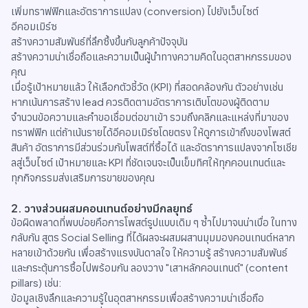
เพิ่มทราฟฟิกและอัตราการแปลง (conversion) ไปยังเว็บไซต์
อีคอมเมิร์ซ
สร้างความสัมพันธ์ที่ลึกซึ้งขึ้นกับลูกค้าปัจจุบัน
สร้างความน่าเชื่อถือและความเป็นผู้นำทางความคิดในอุตสาหกรรมของ
คุณ
เมื่อรู้เป้าหมายแล้ว ให้เลือกตัวชี้วัด (KPI) ที่สอดคล้องกัน ตัวอย่างเช่น
หากเน้นการสร้าง lead ควรติดตามอัตราการเติบโตของผู้ติดตาม
จำนวนข้อความและคำขอเชื่อมต่อขาเข้า รวมถึงคลิกและแหล่งที่มาของ
ทราฟฟิก แต่ถ้าเน้นรายได้อีคอมเมิร์ซโดยตรง ให้ดูการเข้าถึงของโพสต์
สินค้า อัตราการมีส่วนร่วมกับโพสต์ที่ซื้อได้ และอัตราการแปลงจากโซเชีย
ลสู่เว็บไซต์ เป้าหมายและ KPI ที่ชัดเจนจะเป็นเข็มทิศให้ทุกคอนเทนต์และ
ทุกกิจกรรมส่งเสริมการขายของคุณ
2. วางส่วนผสมคอนเทนต์อย่างมีกลยุทธ์
ข้อผิดพลาดที่พบบ่อยคือการโพสต์รูปแบบเดิม ๆ ซ้ำไปมาจนน่าเบื่อ ในทาง
กลับกัน สูตร Social Selling ที่ได้ผลจะผสมผสานมุมมองคอนเทนต์หลาก
หลายเข้าด้วยกัน เพื่อสร้างแรงบันดาลใจ ให้ความรู้ สร้างความสัมพันธ์
และกระตุ้นการซื้อไปพร้อมกัน ลองวาง "เสาหลักคอนเทนต์" (content
pillars) เช่น:
ข้อมูลเชิงลึกและความรู้ในอุตสาหกรรมเพื่อสร้างความน่าเชื่อถือ