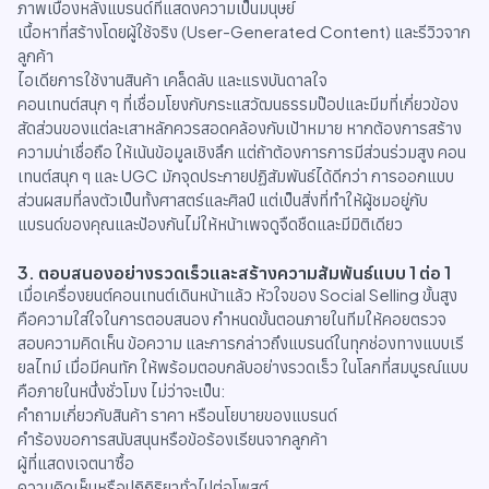
ภาพเบื้องหลังแบรนด์ที่แสดงความเป็นมนุษย์
เนื้อหาที่สร้างโดยผู้ใช้จริง (User-Generated Content) และรีวิวจาก
ลูกค้า
ไอเดียการใช้งานสินค้า เคล็ดลับ และแรงบันดาลใจ
คอนเทนต์สนุก ๆ ที่เชื่อมโยงกับกระแสวัฒนธรรมป๊อปและมีมที่เกี่ยวข้อง
สัดส่วนของแต่ละเสาหลักควรสอดคล้องกับเป้าหมาย หากต้องการสร้าง
ความน่าเชื่อถือ ให้เน้นข้อมูลเชิงลึก แต่ถ้าต้องการการมีส่วนร่วมสูง คอน
เทนต์สนุก ๆ และ UGC มักจุดประกายปฏิสัมพันธ์ได้ดีกว่า การออกแบบ
ส่วนผสมที่ลงตัวเป็นทั้งศาสตร์และศิลป์ แต่เป็นสิ่งที่ทำให้ผู้ชมอยู่กับ
แบรนด์ของคุณและป้องกันไม่ให้หน้าเพจดูจืดชืดและมีมิติเดียว
3. ตอบสนองอย่างรวดเร็วและสร้างความสัมพันธ์แบบ 1 ต่อ 1
เมื่อเครื่องยนต์คอนเทนต์เดินหน้าแล้ว หัวใจของ Social Selling ขั้นสูง
คือความใส่ใจในการตอบสนอง กำหนดขั้นตอนภายในทีมให้คอยตรวจ
สอบความคิดเห็น ข้อความ และการกล่าวถึงแบรนด์ในทุกช่องทางแบบเรี
ยลไทม์ เมื่อมีคนทัก ให้พร้อมตอบกลับอย่างรวดเร็ว ในโลกที่สมบูรณ์แบบ
คือภายในหนึ่งชั่วโมง ไม่ว่าจะเป็น:
คำถามเกี่ยวกับสินค้า ราคา หรือนโยบายของแบรนด์
คำร้องขอการสนับสนุนหรือข้อร้องเรียนจากลูกค้า
ผู้ที่แสดงเจตนาซื้อ
ความคิดเห็นหรือปฏิกิริยาทั่วไปต่อโพสต์