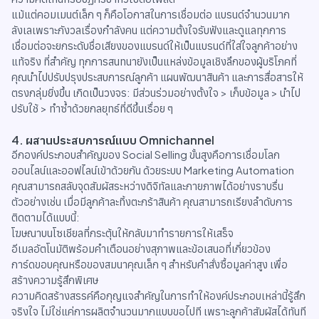
แม้แต่คอมเมนต์เล็ก ๆ ก็คือโอกาสในการเชื่อมต่อ แบรนด์จำนวนมาก
ลังเลเพราะกังวลเรื่องกำลังคน แต่ความตั้งใจรับฟังและดูแลทุกการ
เชื่อมต่อจะยกระดับชื่อเสียงของแบรนด์ให้เป็นแบรนด์ที่ใส่ใจลูกค้าอย่าง
แท้จริง ที่สำคัญ ทุกการสนทนายังเป็นแหล่งข้อมูลเชิงลึกของผู้บริโภคที่
คุณนำไปปรับปรุงประสบการณ์ลูกค้า แผนพัฒนาสินค้า และการสื่อสารให้
ตรงกลุ่มยิ่งขึ้น เกิดเป็นวงจร: มีส่วนร่วมอย่างตั้งใจ > เก็บข้อมูล > นำไป
ปรับใช้ > ทำซ้ำด้วยกลยุทธ์ที่ดีขึ้นเรื่อย ๆ
4. ผสานประสบการณ์แบบ Omnichannel
อีกองค์ประกอบสำคัญของ Social Selling ขั้นสูงคือการเชื่อมโลก
ออนไลน์และออฟไลน์เข้าด้วยกัน ด้วยระบบ Marketing Automation
คุณสามารถสลับจุดสัมผัสระหว่างดิจิทัลและกายภาพได้อย่างราบรื่น
ตัวอย่างเช่น เมื่อมีลูกค้าละทิ้งตะกร้าสินค้า คุณสามารถเรียงลำดับการ
ติดตามได้แบบนี้:
โฆษณาบนโซเชียลที่กระตุ้นให้กลับมาทำรายการให้เสร็จ
อีเมลอัตโนมัติพร้อมคำเตือนอย่างสุภาพและข้อเสนอที่เกี่ยวข้อง
การ์ดขอบคุณหรือของสมนาคุณเล็ก ๆ สำหรับคำสั่งซื้อมูลค่าสูง เพื่อ
สร้างความรู้สึกพิเศษ
ความคิดสร้างสรรค์คือกุญแจสำคัญในการทำให้องค์ประกอบเหล่านี้รู้สึก
จริงใจ ไม่ใช่แค่การผลิตจำนวนมากแบบขอไปที เพราะลูกค้าสัมผัสได้ทันที