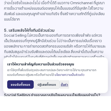
ว่าอะไรจริงใจและอะไรไม่ เมื่อทำได้ดี แนวทาง Omnichannel ที่บูรณา
การนี้จะวางตำแหน่งแบรนด์ของคุณให้เป็นแบรนด์ที่มีบุคลิก ใส่ใจความ
สัมพันธ์ และขอบคุณลูกค้าอย่างแท้จริง ซึ่งสร้างความภักดีที่คู่แข่งเลียน
แบบได้ยาก
5. เสริมพลังให้ทั้งทีมมีส่วนร่วม
Social Selling ไม่ควรเป็นภาระของทีมการตลาดเพียงลำพัง แต่ควร
เป็นวัฒนธรรมที่ทุกคนรู้สึกมีส่วนร่วม ไม่ว่าจะเป็นการแบ่งปันเรื่องราว
ของพนักงาน การถ่ายทอดสดกิจกรรมของบริษัท หรือการให้ทีมขายและ
ทีมสนับสนุนเข้าร่วมรับฟังและตอบโต้บนโซเชียล สิ่งเหล่านี้เติมเต็มความ
จริงใจให้แบรนด์ ในระดับที่ก้าวหน้าขึ้น คุณยังสร้างการอบรม เครื่องมือ
และแรงจูงใจให้ทีมที่ติดต่อลูกค้าโดยตรงช่วยกันขยายเสียงของแบรนด์
เราให้ความสำคัญกับความเป็นส่วนตัวของคุณ
ได้อีกด้วย ลองจินตนาการถึงพลังของพนักงานหลายสิบหลายร้อยคนที่
เราใช้คุกกี้เพื่อปรับปรุงประสบการณ์และวิเคราะห์การใช้งาน คุณสามารถ
ช่วยกันสร้างความน่าเชื่อถือให้แบรนด์บนโซเชียลอย่างเป็นธรรมชาติ
ยอมรับทั้งหมด ปฏิเสธ หรือตั้งค่าเองได้
นโยบายความเป็นส่วนตัว
คำถามที่พบบ่อย
ยอมรับทั้งหมด
ปฏิเสธทั้งหมด
ตั้งค่า
Social Selling ต่างจากการยิงโฆษณาบนโซเชียลอย่างไร?
การยิงโฆษณาเน้นการเข้าถึงและกระตุ้นยอดขายในระยะสั้น ส่วน Social
Selling เน้นการสร้างความสัมพันธ์ระยะยาวผ่านคอนเทนต์ที่มีคุณค่าและ
การตอบสนองอย่างจริงใจ ทั้งสองอย่างทำงานร่วมกันได้ดีที่สุด