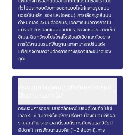
แพ็คเกจการออกแบบอัตลักษณ์แบรนด์ของเราโดย
ทั่วไปประกอบด้วยการออกแบบโลโก้หลายรูปแบบ
(เวอร์ชันหลัก, รอง และไอคอน), การเลือกชุดสีแบบ
กำหนดเอง, ระบบตัวอักษร, เอกสารแนวทางการใช้
แบรนด์, การออกแบบนามบัตร, หัวจดหมาย, ลายเซ็น
อีเมล, สินทรัพย์โปรไฟล์โซเชียลมีเดีย และตัวอย่าง
การใช้งานแบรนด์พื้นฐาน เราสามารถปรับแต่ง
แพ็คเกจตามความต้องการทางธุรกิจและขนาดของ
คุณ
กระบวนการออกแบบอัตลักษณ์แบรนด์
ใช้เวลานานเท่าไร?
กระบวนการออกแบบอัตลักษณ์แบรนด์โดยทั่วไปใช้
เวลา 4-6 สัปดาห์ตั้งแต่การปรึกษาเบื้องต้นจนถึงผล
งานสุดท้าย ระยะเวลานี้รวมถึงการค้นพบและวิจัย (1
สัปดาห์), การพัฒนาแนวคิด (1-2 สัปดาห์), การ