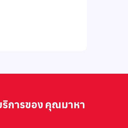
company's pri
limited budg
creates a st
Ads.
รือบริการของ คุณมาหา