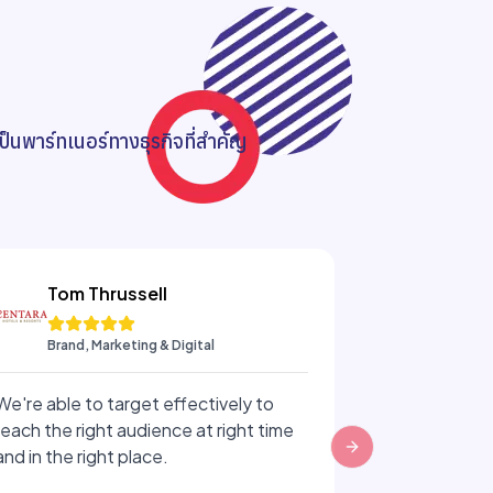
็นพาร์ทเนอร์ทางธุรกิจที่สำคัญ
Tom Thrussell
Pichi
Brand, Marketing & Digital
Chief M
We're able to target effectively to
As a startup, 
reach the right audience at right time
of our online
and in the right place.
Antonio and 
Next slide
Audience tru