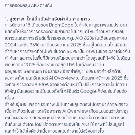
การครอบคลุม AIO ต่างกัน
1. สุขภาพ: ใกล้อิ่มตัวสำหรับคำค้นหาอาการ
การติดตาม 18 เดือนของ BrightEdge ในคำค้นหาสุขภาพสามประเภท
แสดงให้เห็นว่าการครอบคลุมขยายตัวไปมากแค่ไหน คำค้นหาเกี่ยวกับ
สภาวะและอาการเริ่มต้นที่การครอบคลุม AIO 82% ในเดือนพฤษภาคม
2024 และถึง 93% ณ เดือนธันวาคม 2025 ซึ่งอยู่ในดินแดนใกล้อิ่มตัว
คำค้นหาการศึกษาทั่วไปเพิ่มขึ้นจาก 50% เป็น 74% ในช่วงเวลาเดียวกัน
คำค้นหาสุขภาพในพื้นที่มีความผันผวนมากกว่า โดยสูงสุดที่ 14% ในเดือน
พฤษภาคม 2025 ก่อนจะลงมาอยู่ที่ 11% ในเดือนธันวาคม
ข้อมูลของ Semrush เพิ่มรายละเอียดสำคัญ: 16% ของคำหลักด้าน
สุขภาพทั้งหมดทริกเกอร์ AI Overview ณ เดือนพฤศจิกายน 2025 ซึ่ง
สะท้อนการลดลง 9.58% จากช่วงก่อนหน้าในปีนั้น การหดตัวนั้นมีความ
สำคัญ มันแสดงว่าแม้ในแนวตั้งที่ใกล้อิ่มตัว Google ก็ยังปรับเทียบต่อ
เนื่อง
สำหรับผู้เผยแพร่ด้านสุขภาพ นัยในทางปฏิบัติตรงไปตรงมา ถ้าคุณสร้าง
เนื้อหาเกี่ยวกับสภาวะหรืออาการ AI Overview เกือบแน่นอนว่าปรากฏ
เหนือผลออร์แกนิกของคุณสำหรับคำค้นหาเหล่านั้น การติดตามการจัด
อันดับแบบดั้งเดิมโดยไม่ติดตามการมองเห็น AIO ให้ภาพที่ไม่สมบูรณ์
และทำให้เข้าใจผิดว่าเนื้อหาของคุณทำงานได้จริงอย่างไร