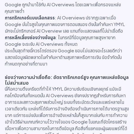
Google ถูกนำมาใช้กับ AI Overviews โดยเฉพาะเพื่อกรองแหล่ง
คุณภาพต่ำ
การทริกเกอร์แบบเลือกสรร
: AI Overviews ปรากฏเฉพาะเมื่อ
Google มั่นใจสูงในคุณภาพของการตอบสนอง ดังนั้นคำค้นหา YMYL
มักจะไม่ทริกเกอร์ AI Overview เลย แทนที่จะแสดงผลที่ไม่น่าเชื่อถือ
การหลีกเลี่ยงช่องว่างข้อมูล
: ในกรณีที่ข้อมูลคุณภาพสูงหายาก
Google จะระงับ AI Overviews ทั้งหมด
ประเด็นสุดท้ายนี้ควรไตร่ตรอง Google ยอมไม่แสดงอะไรเลยดีกว่า
แสดงข้อมูลผิดพลาดในคำค้นหาด้านสุขภาพหรือการเงิน ข้อจำกัดนั้น
กำหนดทุกอย่างที่ตามมา
ช่องว่างความน่าเชื่อถือ: อัตราทริกเกอร์สูง คุณภาพแหล่งข้อมูล
ไม่สม่ำเสมอ
นี่คือความตึงเครียดที่ทำให้ YMYL มีความซับซ้อนเชิงกลยุทธ์ แม้จะมี
กลไกป้องกันทั้งหมดนั้น AI Overviews ยังคงปรากฏสำหรับการค้นหา
อาการและสภาวะสุขภาพส่วนใหญ่ ระบบทั้งระมัดระวังและแพร่หลายใน
เวลาเดียวกัน แหล่งที่ได้รับการอ้างอิงต้องดำเนินการภายใต้มาตรฐานสูง
มาก แต่การแข่งขันเพื่อการอ้างอิงเหล่านั้นก็สูงมากเช่นกัน การทำความ
เข้าใจวิธีผ่านเกณฑ์ความไว้วางใจของ Google ในขณะที่จัดโครงสร้าง
เนื้อหาเพื่อความสามารถในการดึงข้อมูล คือสิ่งที่แยกแยะผู้เผยแพร่ที่ได้