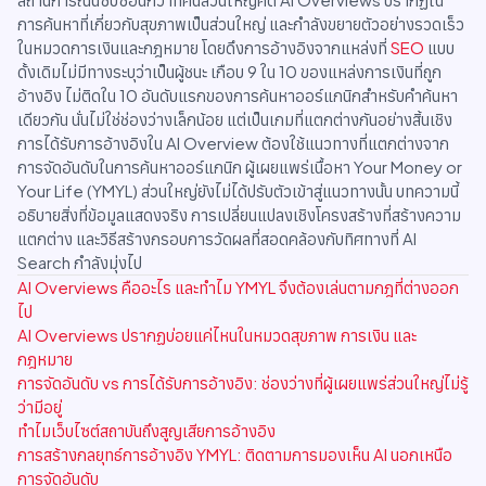
การค้นหาที่เกี่ยวกับสุขภาพเป็นส่วนใหญ่ และกำลังขยายตัวอย่างรวดเร็ว
ในหมวดการเงินและกฎหมาย โดยดึงการอ้างอิงจากแหล่งที่
SEO
แบบ
ดั้งเดิมไม่มีทางระบุว่าเป็นผู้ชนะ เกือบ 9 ใน 10 ของแหล่งการเงินที่ถูก
อ้างอิง ไม่ติดใน 10 อันดับแรกของการค้นหาออร์แกนิกสำหรับคำค้นหา
เดียวกัน นั่นไม่ใช่ช่องว่างเล็กน้อย แต่เป็นเกมที่แตกต่างกันอย่างสิ้นเชิง
การได้รับการอ้างอิงใน AI Overview ต้องใช้แนวทางที่แตกต่างจาก
การจัดอันดับในการค้นหาออร์แกนิก ผู้เผยแพร่เนื้อหา Your Money or
Your Life (YMYL) ส่วนใหญ่ยังไม่ได้ปรับตัวเข้าสู่แนวทางนั้น บทความนี้
อธิบายสิ่งที่ข้อมูลแสดงจริง การเปลี่ยนแปลงเชิงโครงสร้างที่สร้างความ
แตกต่าง และวิธีสร้างกรอบการวัดผลที่สอดคล้องกับทิศทางที่ AI
Search กำลังมุ่งไป
AI Overviews คืออะไร และทำไม YMYL จึงต้องเล่นตามกฎที่ต่างออก
ไป
AI Overviews ปรากฏบ่อยแค่ไหนในหมวดสุขภาพ การเงิน และ
กฎหมาย
การจัดอันดับ vs การได้รับการอ้างอิง: ช่องว่างที่ผู้เผยแพร่ส่วนใหญ่ไม่รู้
ว่ามีอยู่
ทำไมเว็บไซต์สถาบันถึงสูญเสียการอ้างอิง
การสร้างกลยุทธ์การอ้างอิง YMYL: ติดตามการมองเห็น AI นอกเหนือ
การจัดอันดับ