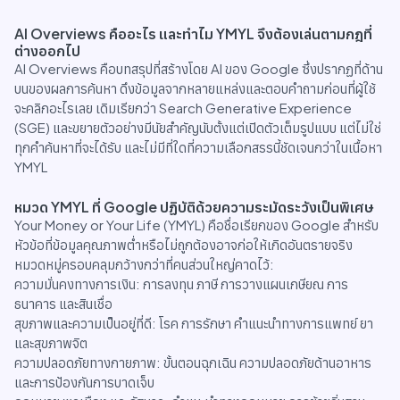
AI Overviews คืออะไร และทำไม YMYL จึงต้องเล่นตามกฎที่
ต่างออกไป
AI Overviews คือบทสรุปที่สร้างโดย AI ของ Google ซึ่งปรากฏที่ด้าน
บนของผลการค้นหา ดึงข้อมูลจากหลายแหล่งและตอบคำถามก่อนที่ผู้ใช้
จะคลิกอะไรเลย เดิมเรียกว่า Search Generative Experience
(SGE) และขยายตัวอย่างมีนัยสำคัญนับตั้งแต่เปิดตัวเต็มรูปแบบ แต่ไม่ใช่
ทุกคำค้นหาที่จะได้รับ และไม่มีที่ใดที่ความเลือกสรรนี้ชัดเจนกว่าในเนื้อหา
YMYL
หมวด YMYL ที่ Google ปฏิบัติด้วยความระมัดระวังเป็นพิเศษ
Your Money or Your Life (YMYL) คือชื่อเรียกของ Google สำหรับ
หัวข้อที่ข้อมูลคุณภาพต่ำหรือไม่ถูกต้องอาจก่อให้เกิดอันตรายจริง
หมวดหมู่ครอบคลุมกว้างกว่าที่คนส่วนใหญ่คาดไว้:
ความมั่นคงทางการเงิน: การลงทุน ภาษี การวางแผนเกษียณ การ
ธนาคาร และสินเชื่อ
สุขภาพและความเป็นอยู่ที่ดี: โรค การรักษา คำแนะนำทางการแพทย์ ยา
และสุขภาพจิต
ความปลอดภัยทางกายภาพ: ขั้นตอนฉุกเฉิน ความปลอดภัยด้านอาหาร
และการป้องกันการบาดเจ็บ