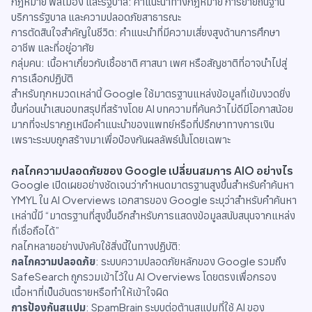
กฎหมาย พลเมือง และรัฐบาล: คำแนะนำทางกฎหมาย การย้ายถิ่นฐาน
บริการรัฐบาล และความปลอดภัยสาธารณะ
การตัดสินใจสำคัญในชีวิต: คำแนะนำที่มีความเสี่ยงสูงด้านการศึกษา
อาชีพ และที่อยู่อาศัย
กลุ่มคน: เนื้อหาเกี่ยวกับเชื้อชาติ ศาสนา เพศ หรือสัญชาติที่อาจนำไปสู่
การเลือกปฏิบัติ
สำหรับทุกหมวดเหล่านี้ Google ใช้มาตรฐานแหล่งข้อมูลที่เข้มงวดยิ่ง
ขึ้นก่อนนำเสนอบทสรุปที่สร้างโดย AI บทความที่ค้นคว้าไม่ดีมีโอกาสน้อย
มากที่จะปรากฏเหนือคำแนะนำของแพทย์หรือที่ปรึกษาทางการเงิน
เพราะระบบถูกสร้างมาเพื่อป้องกันผลลัพธ์นั้นโดยเฉพาะ
กลไกความปลอดภัยของ Google เปลี่ยนสมการ AIO อย่างไร
Google เปิดเผยอย่างชัดเจนว่ากำหนดมาตรฐานสูงขึ้นสำหรับคำค้นหา
YMYL ใน AI Overviews เอกสารของ Google ระบุว่าสำหรับคำค้นหา
เหล่านี้มี “มาตรฐานที่สูงขึ้นอีกสำหรับการแสดงข้อมูลสนับสนุนจากแหล่ง
ที่เชื่อถือได้”
กลไกหลายอย่างบังคับใช้สิ่งนี้ในทางปฏิบัติ:
กลไกความปลอดภัย
: ระบบความปลอดภัยหลักของ Google รวมถึง
SafeSearch ถูกรวมเข้าไว้ใน AI Overviews โดยตรงเพื่อกรอง
เนื้อหาที่เป็นอันตรายหรือทำให้เข้าใจผิด
การป้องกันสแปม
: SpamBrain ระบบต่อต้านสแปมที่ใช้ AI ของ