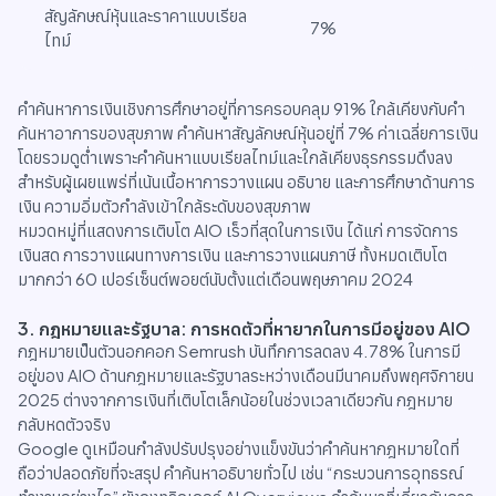
สัญลักษณ์หุ้นและราคาแบบเรียล
7%
ไทม์
คำค้นหาการเงินเชิงการศึกษาอยู่ที่การครอบคลุม 91% ใกล้เคียงกับคำ
ค้นหาอาการของสุขภาพ คำค้นหาสัญลักษณ์หุ้นอยู่ที่ 7% ค่าเฉลี่ยการเงิน
โดยรวมดูต่ำเพราะคำค้นหาแบบเรียลไทม์และใกล้เคียงธุรกรรมดึงลง
สำหรับผู้เผยแพร่ที่เน้นเนื้อหาการวางแผน อธิบาย และการศึกษาด้านการ
เงิน ความอิ่มตัวกำลังเข้าใกล้ระดับของสุขภาพ
หมวดหมู่ที่แสดงการเติบโต AIO เร็วที่สุดในการเงิน ได้แก่ การจัดการ
เงินสด การวางแผนทางการเงิน และการวางแผนภาษี ทั้งหมดเติบโต
มากกว่า 60 เปอร์เซ็นต์พอยต์นับตั้งแต่เดือนพฤษภาคม 2024
3. กฎหมายและรัฐบาล: การหดตัวที่หายากในการมีอยู่ของ AIO
กฎหมายเป็นตัวนอกคอก Semrush บันทึกการลดลง 4.78% ในการมี
อยู่ของ AIO ด้านกฎหมายและรัฐบาลระหว่างเดือนมีนาคมถึงพฤศจิกายน
2025 ต่างจากการเงินที่เติบโตเล็กน้อยในช่วงเวลาเดียวกัน กฎหมาย
กลับหดตัวจริง
Google ดูเหมือนกำลังปรับปรุงอย่างแข็งขันว่าคำค้นหากฎหมายใดที่
ถือว่าปลอดภัยที่จะสรุป คำค้นหาอธิบายทั่วไป เช่น “กระบวนการอุทธรณ์