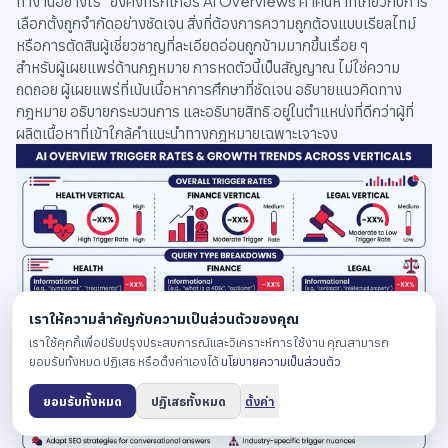
ทำงานอย่างไร” ยังคงทริกเกอร์ AI Overviews คำค้นหาที่เกี่ยวกับการ
เลือกตั้งถูกจำกัดอย่างชัดเจน สิ่งที่ต้องการความถูกต้องแบบเรียลไทม์
หรือการตัดสินผู้เชี่ยวชาญที่ละเอียดอ่อนถูกข้ามมากขึ้นเรื่อย ๆ
สำหรับผู้เผยแพร่ด้านกฎหมาย การหดตัวนี้เป็นสัญญาณ ไม่ใช่ความ
ถดถอย ผู้เผยแพร่ที่เน้นเนื้อหาการศึกษาที่ชัดเจน อธิบายแนวคิดทาง
กฎหมาย อธิบายกระบวนการ และอธิบายสิทธิ อยู่ในตำแหน่งที่ดีกว่าผู้ที่
ผลิตเนื้อหาที่เข้าใกล้คำแนะนำทางกฎหมายเฉพาะเจาะจง
เราให้ความสำคัญกับความเป็นส่วนตัวของคุณ
เราใช้คุกกี้เพื่อปรับปรุงประสบการณ์และวิเคราะห์การใช้งาน คุณสามารถ
ยอมรับทั้งหมด ปฏิเสธ หรือตั้งค่าเองได้
นโยบายความเป็นส่วนตัว
ยอมรับทั้งหมด
ปฏิเสธทั้งหมด
ตั้งค่า