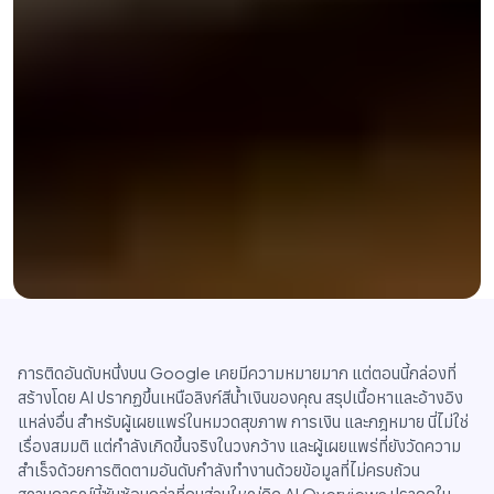
การติดอันดับหนึ่งบน Google เคยมีความหมายมาก แต่ตอนนี้กล่องที่
สร้างโดย AI ปรากฏขึ้นเหนือลิงก์สีน้ำเงินของคุณ สรุปเนื้อหาและอ้างอิง
แหล่งอื่น สำหรับผู้เผยแพร่ในหมวดสุขภาพ การเงิน และกฎหมาย นี่ไม่ใช่
เรื่องสมมติ แต่กำลังเกิดขึ้นจริงในวงกว้าง และผู้เผยแพร่ที่ยังวัดความ
สำเร็จด้วยการติดตามอันดับกำลังทำงานด้วยข้อมูลที่ไม่ครบถ้วน
สถานการณ์นี้ซับซ้อนกว่าที่คนส่วนใหญ่คิด AI Overviews ปรากฏใน