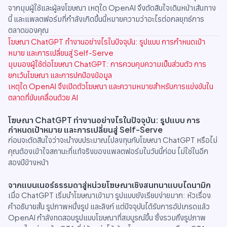
จากมุมผู้ใช้และผู้ลงโฆษณา เหตุใด OpenAI จึงตัดสินใจเดินหน้าเส้นทาง
นี้ และแพลตฟอร์มที่กำลังเกิดขึ้นนี้หมายความว่าอะไรต่อกลยุทธ์การ
ตลาดของคุณ
โฆษณา ChatGPT ทำงานอย่างไรในปัจจุบัน: รูปแบบ การกำหนดเป้า
หมาย และการเปลี่ยนสู่ Self-Serve
มุมมองผู้ใช้ต่อโฆษณา ChatGPT: การควบคุมความเป็นส่วนตัว การ
ยกเว้นโฆษณา และการปกป้องข้อมูล
เหตุใด OpenAI จึงเปิดตัวโฆษณา และความหมายสำหรับการแข่งขันใน
ตลาดที่ขับเคลื่อนด้วย AI
โฆษณา ChatGPT ทำงานอย่างไรในปัจจุบัน: รูปแบบ การ
กำหนดเป้าหมาย และการเปลี่ยนสู่ Self-Serve
ก่อนจะตัดสินใจว่าจะนำงบประมาณไปลงทุนกับโฆษณา ChatGPT หรือไม่
คุณต้องเข้าใจสถานะที่แท้จริงของแพลตฟอร์มในวันนี้ก่อน ไม่ใช่ในอีก
สองปีข้างหน้า
จากแบนเนอร์ธรรมดาสู่หน่วยโฆษณาเชิงสนทนาแบบไดนามิก
เมื่อ ChatGPT เริ่มนำโฆษณาเข้ามา รูปแบบยังเรียบง่ายมาก: หัวเรื่อง
คำอธิบายสั้น รูปภาพหนึ่งรูป และลิงก์ แต่ปัจจุบันได้รับการอัปเกรดแล้ว
OpenAI กำลังทดสอบรูปแบบโฆษณาที่สมบูรณ์ขึ้น ซึ่งรวมถึงรูปภาพ