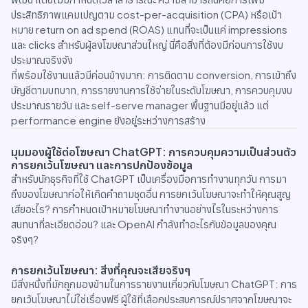
ประสิทธิภาพแคมเปญตาม cost-per-acquisition (CPA) หรือเป้า
หมาย return on ad spend (ROAS) แทนที่จะเป็นแค่ impressions
และ clicks สำหรับผู้ลงโฆษณาส่วนใหญ่ นี่คือสิ่งที่ต้องมีก่อนการใช้งบ
ประมาณจริงจัง
ที่พร้อมใช้งานแล้วมีค่อนข้างมาก: การติดตาม conversion, การเข้าถึง
บัญชีตามบทบาท, การรายงานการใช้จ่ายในระดับโฆษณา, การควบคุมงบ
ประมาณรายวัน และ self-serve manager พื้นฐานมีอยู่แล้ว แต่
performance engine ยังอยู่ระหว่างการสร้าง
มุมมองผู้ใช้ต่อโฆษณา ChatGPT: การควบคุมความเป็นส่วนตัว
การยกเว้นโฆษณา และการปกป้องข้อมูล
สำหรับนักธุรกิจที่ใช้ ChatGPT เป็นเครื่องมือการทำงานทุกวัน การมา
ถึงของโฆษณาก่อให้เกิดคำถามชุดอื่น การยกเว้นโฆษณาจะทำให้คุณสูญ
เสียอะไร? การกำหนดเป้าหมายโฆษณาทำงานอย่างไรในระหว่างการ
สนทนาที่ละเอียดอ่อน? และ OpenAI กำลังทำอะไรกับข้อมูลของคุณ
จริงๆ?
การยกเว้นโฆษณา: สิ่งที่คุณจะเสียจริงๆ
มีสิ่งหนึ่งที่มักถูกมองข้ามในการรายงานเกี่ยวกับโฆษณา ChatGPT: การ
ยกเว้นโฆษณาไม่ใช่เรื่องฟรี ผู้ใช้ที่เลือกประสบการณ์ปราศจากโฆษณาจะ