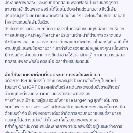
ประสิทธิภาพอิสระ และบริษัทที่ทดสอบแพลตฟอร์มในนามของลูกค้า
สามารถเข้าถึงแพลตฟอร์มได้โดยไม่ต้องผ่านตัวแทนขาย สิ่งนี้เพิ่ม
ปริมาณผู้ลงโฆษณาบนแพลตฟอร์มอย่างมาก และโดยส่วนขยาย ข้อมูลที่
ไหลผ่านระบบก็เพิ่มขึ้นด้วย
สิ่งที่ควรทราบคือ ขณะนี้มีความล่าช้าในการยืนยันบัญชีเนื่องจากปริมาณ
การสมัครสูง Ashley Fletcher ประธานเจ้าหน้าที่ฝ่ายการตลาดของ
Adthena กล่าวต่อสาธารณะว่าทีมของเขามีพนักงานในสหรัฐที่รอเปิดใช้
งานบัญชีและพบข้อความว่า “เรากำลังตรวจสอบข้อมูลของคุณ เนื่องจาก
มีการสมัครจำนวนมาก การยืนยันอาจใช้เวลาสักครู่” หากคุณวางแผนจะ
ทดสอบแพลตฟอร์ม ควรเผื่อเวลาสำหรับขั้นตอนนี้
สิ่งที่ยังขาดหายก่อนที่งบประมาณจริงจังจะเข้ามา
นี่คือการประเมินที่ตรงไปตรงมาของผู้ลงโฆษณาส่วนใหญ่ในขณะนี้:
โฆษณา ChatGPT มีแรงผลักดันจริง แต่แพลตฟอร์มยังขาดฟีเจอร์
สำคัญที่จะดึงงบประมาณด้านประสิทธิภาพที่จริงจัง
การกำหนดเป้าหมายผู้ชม รวมถึงการ retargeting ลูกค้าเดิม การ
ยกเว้นพวกเขา และการสร้าง lookalike audiences ยังอยู่ในการเปิด
ตัวแบบจำกัด นั่นเพียงอย่างเดียวจำกัดการควบคุมว่าแบรนด์สามารถ
ควบคุมได้อย่างแม่นยำว่าใครจะเห็นโฆษณาของพวกเขา
ที่สำคัญกว่านั้น การเพิ่มประสิทธิภาพตามผลลัพธ์ยังอยู่ในระหว่างการ
พัฒนาโดยไม่มีกำหนดเวลาสาธารณะ ความสามารถนี้คือการเพิ่ม