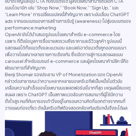
ขนาดใหญ่และปุ่ม CTA ที่ปรับแต่งได้ ผู้ลงโฆษณาสามารถเลือก CTA
แบบไดนามิก เช่น “Shop Now,” “Book Now,” “Sign Up,” และ
“Learn More” การเปลี่ยนแปลงนี้สำคัญมาก เพราะมันเลื่อน ChatGPT
ads จากขอบเขตของการสร้างการรับรู้ (awareness) ไปสู่ขอบเขตของ
performance marketing
OpenAI ยังได้นำเสนอรูปแบบโฆษณาสำหรับ e-commerce โดย
เฉพาะ ที่ดึงข้อมูลการซื้อขายสดรวมถึงราคาและรีวิวลูกค้า รูปแบบนี้
แสดงผลได้ทั้งแนวตั้งและแนวนอน และเลย์เอาต์แนวตั้งถูกออกแบบมา
เพื่อวางโฆษณาหลายรายการเรียงกัน ซึ่งเปิดทางสู่การแสดงผลแบบ
carousel สำหรับแบรนด์ e-commerce และผู้ลงโฆษณาค้าปลีก นี่คือ
พัฒนาการที่สำคัญมาก
Benji Shomair รองประธาน VP of Monetization ของ OpenAI
กล่าวต่อสาธารณะว่าความหลากหลายของครีเอทีฟเป็นหนึ่งในตัวขับ
เคลื่อนความสำเร็จของโฆษณาบนแพลตฟอร์มนี้มากที่สุด เหตุผลนี้สมเหตุ
สมผล เพราะ ChatGPT เป็นสภาพแวดล้อมการสนทนาที่ผู้ใช้มีความ
ตั้งใจสูง คนที่ค้นหารองเท้าวิ่งอยู่ในกรอบความคิดที่แตกต่างจากคนที่
วางแผนท่องเที่ยว ดังนั้นครีเอทีฟต้องสอดคล้องกับบริบทนั้นจึงจะได้ผล