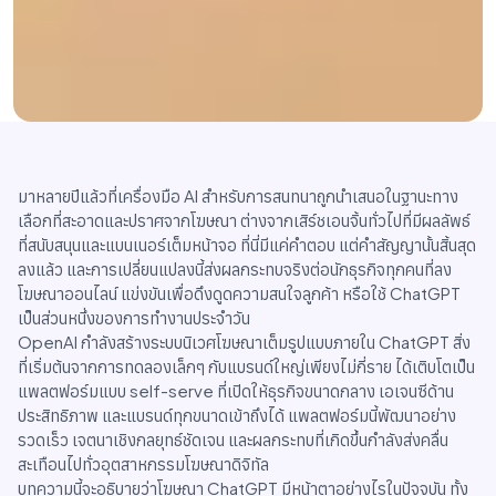
มาหลายปีแล้วที่เครื่องมือ AI สำหรับการสนทนาถูกนำเสนอในฐานะทาง
เลือกที่สะอาดและปราศจากโฆษณา ต่างจากเสิร์ชเอนจิ้นทั่วไปที่มีผลลัพธ์
ที่สนับสนุนและแบนเนอร์เต็มหน้าจอ ที่นี่มีแค่คำตอบ แต่คำสัญญานั้นสิ้นสุด
ลงแล้ว และการเปลี่ยนแปลงนี้ส่งผลกระทบจริงต่อนักธุรกิจทุกคนที่ลง
โฆษณาออนไลน์ แข่งขันเพื่อดึงดูดความสนใจลูกค้า หรือใช้ ChatGPT
เป็นส่วนหนึ่งของการทำงานประจำวัน
OpenAI กำลังสร้างระบบนิเวศโฆษณาเต็มรูปแบบภายใน ChatGPT สิ่ง
ที่เริ่มต้นจากการทดลองเล็กๆ กับแบรนด์ใหญ่เพียงไม่กี่ราย ได้เติบโตเป็น
แพลตฟอร์มแบบ self-serve ที่เปิดให้ธุรกิจขนาดกลาง เอเจนซีด้าน
ประสิทธิภาพ และแบรนด์ทุกขนาดเข้าถึงได้ แพลตฟอร์มนี้พัฒนาอย่าง
รวดเร็ว เจตนาเชิงกลยุทธ์ชัดเจน และผลกระทบที่เกิดขึ้นกำลังส่งคลื่น
สะเทือนไปทั่วอุตสาหกรรมโฆษณาดิจิทัล
บทความนี้จะอธิบายว่าโฆษณา ChatGPT มีหน้าตาอย่างไรในปัจจุบัน ทั้ง