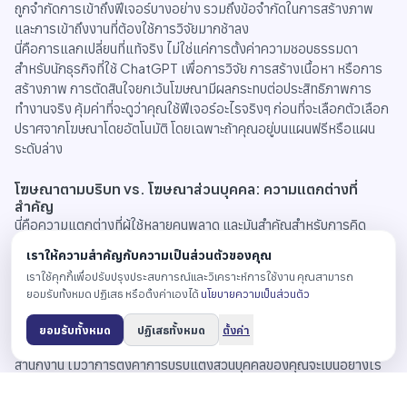
ถูกจำกัดการเข้าถึงฟีเจอร์บางอย่าง รวมถึงข้อจำกัดในการสร้างภาพ
และการเข้าถึงงานที่ต้องใช้การวิจัยมากช้าลง
นี่คือการแลกเปลี่ยนที่แท้จริง ไม่ใช่แค่การตั้งค่าความชอบธรรมดา
สำหรับนักธุรกิจที่ใช้ ChatGPT เพื่อการวิจัย การสร้างเนื้อหา หรือการ
สร้างภาพ การตัดสินใจยกเว้นโฆษณามีผลกระทบต่อประสิทธิภาพการ
ทำงานจริง คุ้มค่าที่จะดูว่าคุณใช้ฟีเจอร์อะไรจริงๆ ก่อนที่จะเลือกตัวเลือก
ปราศจากโฆษณาโดยอัตโนมัติ โดยเฉพาะถ้าคุณอยู่บนแผนฟรีหรือแผน
ระดับล่าง
โฆษณาตามบริบท vs. โฆษณาส่วนบุคคล: ความแตกต่างที่
สำคัญ
นี่คือความแตกต่างที่ผู้ใช้หลายคนพลาด และมันสำคัญสำหรับการคิด
เกี่ยวกับการสืบค้นงานที่ละเอียดอ่อนบนแพลตฟอร์ม
เราให้ความสำคัญกับความเป็นส่วนตัวของคุณ
แม้ว่าคุณจะปิดการปรับแต่งโฆษณาส่วนบุคคล คุณก็ยังจะเห็นโฆษณาใน
เราใช้คุกกี้เพื่อปรับปรุงประสบการณ์และวิเคราะห์การใช้งาน คุณสามารถ
ChatGPT ความแตกต่างคือโฆษณาเหล่านั้นจะเป็นแบบบริบทแทนที่จะ
ยอมรับทั้งหมด ปฏิเสธ หรือตั้งค่าเองได้
นโยบายความเป็นส่วนตัว
เป็นแบบส่วนบุคคล โฆษณาตามบริบทถูกกระตุ้นโดยหัวข้อของการสนทนา
ปัจจุบัน ไม่ใช่ข้อมูลส่วนบุคคลหรือประวัติการเรียกดูของคุณ ถ้าคุณพูดถึง
ยอมรับทั้งหมด
ปฏิเสธทั้งหมด
ตั้งค่า
การจัดหาอุปกรณ์สำนักงาน คุณมักจะเห็นโฆษณาที่เกี่ยวข้องกับอุปกรณ์
สำนักงาน ไม่ว่าการตั้งค่าการปรับแต่งส่วนบุคคลของคุณจะเป็นอย่างไร
สำหรับการสนทนาแบบมืออาชีพส่วนใหญ่ ความเสี่ยงค่อนข้างต่ำ แต่ถ้า
คุณกำลังพูดถึงผลิตภัณฑ์ของคู่แข่ง วิจัยการตัดสินใจทางธุรกิจที่ละเอียด