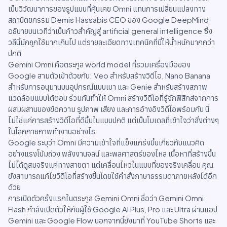
เป็นวิวัฒนาการของรูปแบบที่คุ้นเคย Omni แทนการเปลี่ยนแปลงทาง
สถาปัตยกรรม Demis Hassabis CEO ของ Google DeepMind
อธิบายบนเวทีว่าเป็นก้าวสำคัญสู่ artificial general intelligence ซึ่ง
วลีนี้มักถูกใช้มากเกินไป แต่รายละเอียดทางเทคนิคที่นี่ให้น้ำหนักมากกว่า
ปกติ
Gemini Omni คือตระกูล world model ที่รวมเครื่องมือของ
Google สามตัวเข้าด้วยกัน: Veo สำหรับสร้างวิดีโอ, Nano Banana
สำหรับการอนุมานบนอุปกรณ์แบบเบา และ Genie สำหรับสร้างสภาพ
แวดล้อมแบบโต้ตอบ ร่วมกันทำให้ Omni สร้างวิดีโอที่รู้จักฟิสิกส์จากการ
ผสมผสานของข้อความ รูปภาพ เสียง และการอ้างอิงวิดีโอพร้อมกัน นี่
ไม่ใช่แค่การสร้างวิดีโอที่ดีขึ้นในแบบปกติ แต่เป็นโมเดลที่เข้าใจว่าสิ่งต่างๆ
ในโลกกายภาพทำงานอย่างไร
Google ระบุว่า Omni มีความเข้าใจที่แข็งแกร่งขึ้นเกี่ยวกับแนวคิด
อย่างแรงโน้มถ่วง พลังงานจลน์ และพลศาสตร์ของไหล เนื้อหาที่สร้างขึ้น
ไม่ได้ดูสมจริงแค่ทางสายตา แต่เคลื่อนไหวในแบบที่ของจริงเคลื่อน คุณ
ยังสามารถแก้ไขวิดีโอที่สร้างขึ้นโดยใช้คำสั่งภาษาธรรมดาภายหลังได้อีก
ด้วย
การเปิดตัวครั้งแรกในตระกูล Gemini Omni ชื่อว่า Gemini Omni
Flash กำลังเปิดตัวให้กับผู้ใช้ Google AI Plus, Pro และ Ultra ผ่านแอป
Gemini และ Google Flow นอกจากนี้ยังมาที่ YouTube Shorts และ