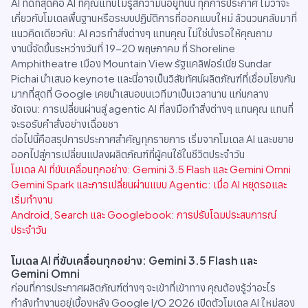
AI ที่ดีที่สุดคือ AI ที่คุณแทบไม่รู้สึกว่ามันอยู่ที่นั่น ทุกการประกาศ ไม่ว่าจะ
เกี่ยวกับโมเดลพื้นฐานหรือระบบปฏิบัติการที่ออกแบบใหม่ ล้วนวนกลับมาที่
แนวคิดเดียวกัน: AI ควรทำสิ่งต่างๆ แทนคุณ ไม่ใช่นั่งรอให้คุณถาม
งานนี้จัดขึ้นระหว่างวันที่ 19-20 พฤษภาคม ที่ Shoreline
Amphitheatre เมือง Mountain View รัฐแคลิฟอร์เนีย Sundar
Pichai นำเสนอ keynote และนี่อาจเป็นวิสัยทัศน์ผลิตภัณฑ์ที่เชื่อมโยงกัน
มากที่สุดที่ Google เคยนำเสนอบนเวทีมาเป็นเวลานาน แก่นกลาง
ชัดเจน: การเปลี่ยนผ่านสู่ agentic AI ที่ลงมือทำสิ่งต่างๆ แทนคุณ แทนที่
จะรอรับคำสั่งอย่างเฉื่อยชา
ต่อไปนี้คือสรุปการประกาศสำคัญทุกรายการ เริ่มจากโมเดล AI และขยาย
ออกไปสู่การเปลี่ยนแปลงผลิตภัณฑ์ที่ผู้คนใช้ในชีวิตประจำวัน
โมเดล AI ที่ขับเคลื่อนทุกอย่าง: Gemini 3.5 Flash และ Gemini Omni
Gemini Spark และการเปลี่ยนผ่านแบบ Agentic: เมื่อ AI หยุดรอและ
เริ่มทำงาน
Android, Search และ Googlebook: การปรับโฉมประสบการณ์
ประจำวัน
โมเดล AI ที่ขับเคลื่อนทุกอย่าง: Gemini 3.5 Flash และ
Gemini Omni
ก่อนที่การประกาศผลิตภัณฑ์ต่างๆ จะเข้าที่เข้าทาง คุณต้องรู้ว่าอะไร
กำลังทำงานอยู่เบื้องหลัง Google I/O 2026 เปิดตัวโมเดล AI ใหม่สอง