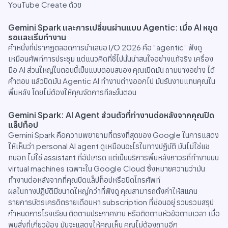
YouTube Create ด้วย
Gemini Spark และการเปลี่ยนผ่านแบบ Agentic: เมื่อ AI หยุด
รอและเริ่มทำงาน
คำหนึ่งที่ปรากฏตลอดการนำเสนอ I/O 2026 คือ “agentic” ฟังดู
เหมือนศัพท์การประชุม แต่แนวคิดที่ชี้ไปนั้นน่าสนใจอย่างแท้จริง เครื่อง
มือ AI ส่วนใหญ่ในตอนนี้เป็นแบบตอบสนอง คุณเปิดมัน ถามบางอย่าง ได้
คำตอบ แล้วปิดมัน Agentic AI ทำงานต่างออกไป มันรันงานแทนคุณใน
พื้นหลัง โดยไม่ต้องให้คุณจัดการทีละขั้นตอน
Gemini Spark: AI Agent ส่วนตัวที่ทำงานต่อหลังจากคุณปิด
แล็ปท็อป
Gemini Spark คือความพยายามที่ตรงที่สุดของ Google ในการแสดง
ให้เห็นว่า personal AI agent ดูเหมือนอะไรในทางปฏิบัติ มันไม่ใช่แช
ทบอท ไม่ใช่ assistant ที่อัปเกรด แต่เป็นบริการพื้นหลังถาวรที่ทำงานบน
virtual machines เฉพาะใน Google Cloud ซึ่งหมายความว่ามัน
ทำงานต่อหลังจากที่คุณปิดแล็ปท็อปหรือปิดโทรศัพท์
ผลในทางปฏิบัติมีขนาดใหญ่กว่าที่ฟังดู คุณสามารถตั้งค่าให้สแกน
รายการบัตรเครดิตรายเดือนหา subscription ที่ซ่อนอยู่ รวบรวมสรุป
กำหนดการโรงเรียน ติดตามประกาศงาน หรือติดตามหัวข้อตามเวลา เมื่อ
พบสิ่งที่เกี่ยวข้อง มันจะแสดงให้คุณเห็น คุณไม่ต้องถามอีก